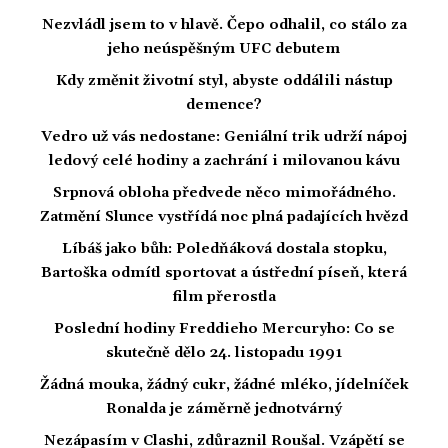
Nezvládl jsem to v hlavě. Čepo odhalil, co stálo za
jeho neúspěšným UFC debutem
Kdy změnit životní styl, abyste oddálili nástup
demence?
Vedro už vás nedostane: Geniální trik udrží nápoj
ledový celé hodiny a zachrání i milovanou kávu
Srpnová obloha předvede něco mimořádného.
Zatmění Slunce vystřídá noc plná padajících hvězd
Líbáš jako bůh: Poledňáková dostala stopku,
Bartoška odmítl sportovat a ústřední píseň, která
film přerostla
Poslední hodiny Freddieho Mercuryho: Co se
skutečně dělo 24. listopadu 1991
Žádná mouka, žádný cukr, žádné mléko, jídelníček
Ronalda je záměrně jednotvárný
Nezápasím v Clashi, zdůraznil Roušal. Vzápětí se