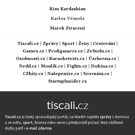
Kim Kardashian
Karlos Vémola
Marek Ztracený
Tiscali.cz
|
Zprávy
|
Sport
|
Ženy
|
Cestování
|
Games.cz
|
Profigamers.cz
|
ZeStolu.cz
|
Osobnosti.cz
|
Karaoketexty.cz
|
Úschovna.cz
|
Nedd.cz
|
Moulík.cz
|
Fights.cz
|
Dokina.cz
|
CZhity.cz
|
Našepeníze.cz
|
Srovnám.cz
|
StartupInsider.cz
Tiscali.cz
je český zpravodajský portál, na kterém najdete
zprávy
z domova
a ze světa,
sport
, finance nebo servis s předpovědí počasí. Mezi oblíbené
služby patří i
e-mail zdarma
.