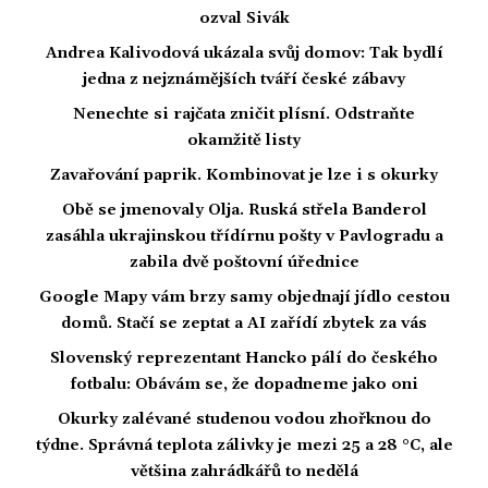
ozval Sivák
Andrea Kalivodová ukázala svůj domov: Tak bydlí
jedna z nejznámějších tváří české zábavy
Nenechte si rajčata zničit plísní. Odstraňte
okamžitě listy
Zavařování paprik. Kombinovat je lze i s okurky
Obě se jmenovaly Olja. Ruská střela Banderol
zasáhla ukrajinskou třídírnu pošty v Pavlogradu a
zabila dvě poštovní úřednice
Google Mapy vám brzy samy objednají jídlo cestou
domů. Stačí se zeptat a AI zařídí zbytek za vás
Slovenský reprezentant Hancko pálí do českého
fotbalu: Obávám se, že dopadneme jako oni
Okurky zalévané studenou vodou zhořknou do
týdne. Správná teplota zálivky je mezi 25 a 28 °C, ale
většina zahrádkářů to nedělá