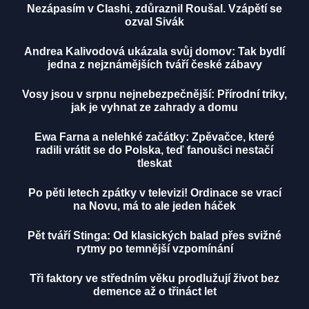
Nezápasím v Clashi, zdůraznil Roušal. Vzápětí se
ozval Sivák
Andrea Kalivodová ukázala svůj domov: Tak bydlí
jedna z nejznámějších tváří české zábavy
Vosy jsou v srpnu nejnebezpečnější: Přírodní triky,
jak je vyhnat ze zahrady a domu
Ewa Farna a nelehké začátky: Zpěvačce, které
radili vrátit se do Polska, teď fanoušci nestačí
tleskat
Po pěti letech zpátky v televizi! Ordinace se vrací
na Novu, má to ale jeden háček
Pět tváří Stinga: Od klasických balad přes svižné
rytmy po temnější vzpomínání
Tři faktory ve středním věku prodlužují život bez
demence až o třináct let