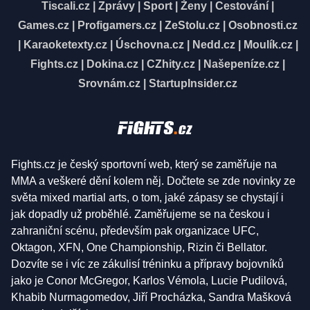
Tiscali.cz
|
Zprávy
|
Sport
|
Ženy
|
Cestování
|
Games.cz
|
Profigamers.cz
|
ZeStolu.cz
|
Osobnosti.cz
|
Karaoketexty.cz
|
Úschovna.cz
|
Nedd.cz
|
Moulík.cz
|
Fights.cz
|
Dokina.cz
|
CZhity.cz
|
Našepeníze.cz
|
Srovnám.cz
|
StartupInsider.cz
Fights.cz je český sportovní web, který se zaměřuje na
MMA a veškeré dění kolem něj. Dočtete se zde novinky ze
světa mixed martial arts, o tom, jaké zápasy se chystají i
jak dopadly už proběhlé. Zaměřujeme se na českou i
zahraniční scénu, především pak organizace UFC,
Oktagon, XFN, One Championship, Rizin či Bellator.
Dozvíte se i víc ze zákulisí tréninku a přípravy bojovníků
jako je Conor McGregor, Karlos Vémola, Lucie Pudilová,
Khabib Nurmagomedov, Jiří Procházka, Sandra Mašková