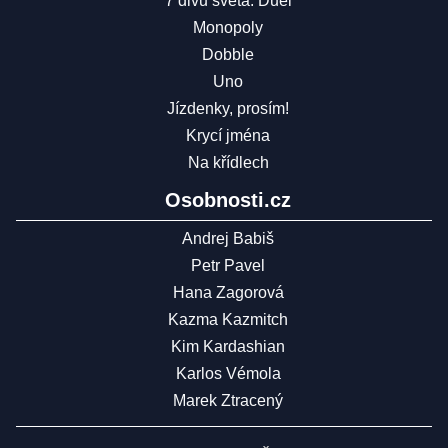
7 divů světa: Duel
Monopoly
Dobble
Uno
Jízdenky, prosím!
Krycí jména
Na křídlech
Osobnosti.cz
Andrej Babiš
Petr Pavel
Hana Zagorová
Kazma Kazmitch
Kim Kardashian
Karlos Vémola
Marek Ztracený