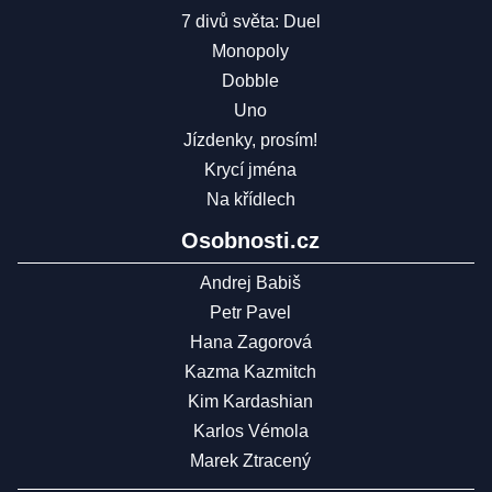
7 divů světa: Duel
Monopoly
Dobble
Uno
Jízdenky, prosím!
Krycí jména
Na křídlech
Osobnosti.cz
Andrej Babiš
Petr Pavel
Hana Zagorová
Kazma Kazmitch
Kim Kardashian
Karlos Vémola
Marek Ztracený