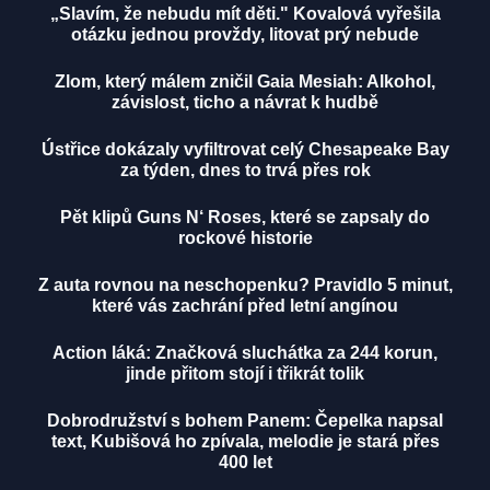
„Slavím, že nebudu mít děti." Kovalová vyřešila
otázku jednou provždy, litovat prý nebude
Zlom, který málem zničil Gaia Mesiah: Alkohol,
závislost, ticho a návrat k hudbě
Ústřice dokázaly vyfiltrovat celý Chesapeake Bay
za týden, dnes to trvá přes rok
Pět klipů Guns N‘ Roses, které se zapsaly do
rockové historie
Z auta rovnou na neschopenku? Pravidlo 5 minut,
které vás zachrání před letní angínou
Action láká: Značková sluchátka za 244 korun,
jinde přitom stojí i třikrát tolik
Dobrodružství s bohem Panem: Čepelka napsal
text, Kubišová ho zpívala, melodie je stará přes
400 let