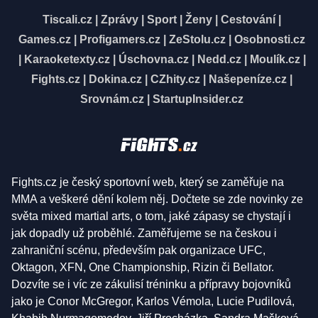
Tiscali.cz
|
Zprávy
|
Sport
|
Ženy
|
Cestování
|
Games.cz
|
Profigamers.cz
|
ZeStolu.cz
|
Osobnosti.cz
|
Karaoketexty.cz
|
Úschovna.cz
|
Nedd.cz
|
Moulík.cz
|
Fights.cz
|
Dokina.cz
|
CZhity.cz
|
Našepeníze.cz
|
Srovnám.cz
|
StartupInsider.cz
Fights.cz je český sportovní web, který se zaměřuje na
MMA a veškeré dění kolem něj. Dočtete se zde novinky ze
světa mixed martial arts, o tom, jaké zápasy se chystají i
jak dopadly už proběhlé. Zaměřujeme se na českou i
zahraniční scénu, především pak organizace UFC,
Oktagon, XFN, One Championship, Rizin či Bellator.
Dozvíte se i víc ze zákulisí tréninku a přípravy bojovníků
jako je Conor McGregor, Karlos Vémola, Lucie Pudilová,