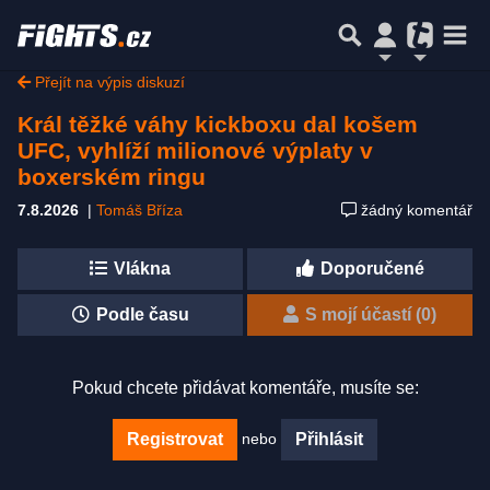
Přejít na výpis diskuzí
Král těžké váhy kickboxu dal košem
UFC, vyhlíží milionové výplaty v
boxerském ringu
7.8.2026
|
Tomáš Bříza
žádný komentář
Vlákna
Doporučené
Podle času
S mojí účastí (0)
Pokud chcete přidávat komentáře, musíte se:
nebo
Registrovat
Přihlásit