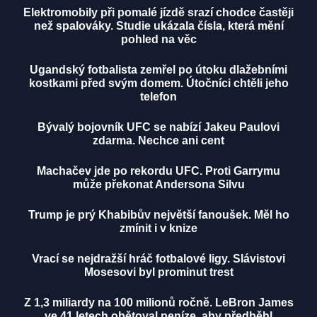
Elektromobily při pomalé jízdě srazí chodce častěji
než spalováky. Studie ukázala čísla, která mění
pohled na věc
Ugandský fotbalista zemřel po útoku dlažebními
kostkami před svým domem. Útočníci chtěli jeho
telefon
Bývalý bojovník UFC se nabízí Jakeu Paulovi
zdarma. Nechce ani cent
Machačev jde po rekordu UFC. Proti Garrymu
může překonat Andersona Silvu
Trump je prý Khabibův největší fanoušek. Měl ho
zmínit i v knize
Vrací se nejdražší hráč fotbalové ligy. Slávistovi
Mosesovi byl prominut trest
Z 1,3 miliardy na 100 milionů ročně. LeBron James
ve 41 letech obětoval peníze, aby předběhl