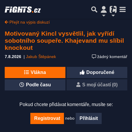
Přejít na výpis diskuzí
Motivovaný Kincl vysvětlil, jak vyřídí
sobotního soupeře. Khajevand mu slíbil
knockout
7.8.2026
|
Jakub Štěpánek
žádný komentář
Vlákna
Doporučené
Podle času
S mojí účastí (0)
Pokud chcete přidávat komentáře, musíte se:
nebo
Registrovat
Přihlásit