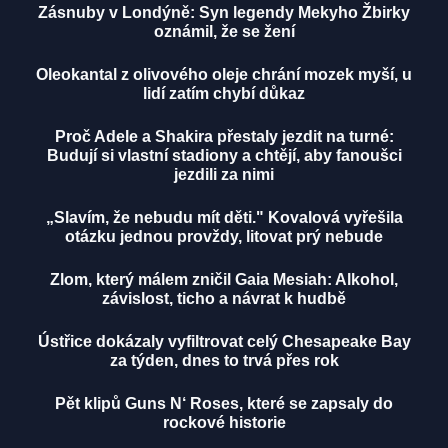
Zásnuby v Londýně: Syn legendy Mekyho Žbirky
oznámil, že se žení
Oleokantal z olivového oleje chrání mozek myší, u
lidí zatím chybí důkaz
Proč Adele a Shakira přestaly jezdit na turné:
Budují si vlastní stadiony a chtějí, aby fanoušci
jezdili za nimi
„Slavím, že nebudu mít děti." Kovalová vyřešila
otázku jednou provždy, litovat prý nebude
Zlom, který málem zničil Gaia Mesiah: Alkohol,
závislost, ticho a návrat k hudbě
Ústřice dokázaly vyfiltrovat celý Chesapeake Bay
za týden, dnes to trvá přes rok
Pět klipů Guns N‘ Roses, které se zapsaly do
rockové historie