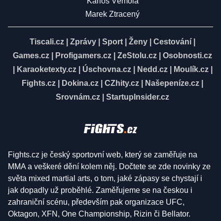
Karlos Vémola
Marek Ztracený
Tiscali.cz
|
Zprávy
|
Sport
|
Ženy
|
Cestování
|
Games.cz
|
Profigamers.cz
|
ZeStolu.cz
|
Osobnosti.cz
|
Karaoketexty.cz
|
Úschovna.cz
|
Nedd.cz
|
Moulík.cz
|
Fights.cz
|
Dokina.cz
|
CZhity.cz
|
Našepeníze.cz
|
Srovnám.cz
|
StartupInsider.cz
Fights.cz je český sportovní web, který se zaměřuje na
MMA a veškeré dění kolem něj. Dočtete se zde novinky ze
světa mixed martial arts, o tom, jaké zápasy se chystají i
jak dopadly už proběhlé. Zaměřujeme se na českou i
zahraniční scénu, především pak organizace UFC,
Oktagon, XFN, One Championship, Rizin či Bellator.