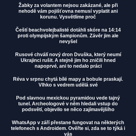
Žabky za volantem nejsou zakázané, ale při
nehodě vám pojišťovna nemusí vyplatit ani
korunu. Vysvětlíme proč
Čeští beachvolejbalisté dotáhli skóre na 14:14
proti olympijským šampionům. Závěr jim ale
nevyšel
Rusové chválí nový dron Dvuška, který neumí
Ukrajinci rušit. A stejně jim ho zničili hned
napoprvé, ani to nedalo práci
Réva v srpnu chytá bílé mapy a bobule praskají.
Vlhko s vedrem udělá své
Pod slavnou mexickou pyramidou vede tajný
tunel. Archeologové v něm hledali vstup do
podsvětí, objevilo se něco zajímavějšího
WhatsApp v září přestane fungovat na některých
telefonech s Androidem. Ověřte si, zda se to týká i
vás