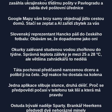
zasáhla ukrajinskou třídírnu pošty v Pavlogradu a
zabila dvě poštovní úřednice
Google Mapy vám brzy samy objednají jídlo cestou
domů. Stačí se zeptat a AI zařídí zbytek za vás
Slovenský reprezentant Hancko pálí do českého
fotbalu: Obávám se, že dopadneme jako oni
Okurky zalévané studenou vodou zhořknou do
týdne. Správná teplota zálivky je mezi 25 a 28 °C,
ale většina zahrádkářů to nedělá
Táta pochoval předčasně narozenou dceru a
políbil ji na čelo. Její reakce ho dostala na kolena
Jedna aplikace slibuje slunce, druhá déšť. Proč se
předpovědi počasí v telefonu tak liší a která má
pravdu
Ostuda bývalé naděje Sparty. Brankář Heerkens
předvedl dvě nehorázné minely