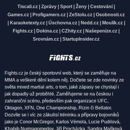
Tiscali.cz
|
Zprávy
|
Sport
|
Ženy
|
Cestování
|
Games.cz
|
Profigamers.cz
|
ZeStolu.cz
|
Osobnosti.cz
|
Karaoketexty.cz
|
Úschovna.cz
|
Nedd.cz
|
Moulík.cz
|
Fights.cz
|
Dokina.cz
|
CZhity.cz
|
Našepeníze.cz
|
Srovnám.cz
|
StartupInsider.cz
Fights.cz je český sportovní web, který se zaměřuje na
MMA a veškeré dění kolem něj. Dočtete se zde novinky ze
světa mixed martial arts, o tom, jaké zápasy se chystají i
jak dopadly už proběhlé. Zaměřujeme se na českou i
zahraniční scénu, především pak organizace UFC,
Oktagon, XFN, One Championship, Rizin či Bellator.
Dozvíte se i víc ze zákulisí tréninku a přípravy bojovníků
jako je Conor McGregor, Karlos Vémola, Lucie Pudilová,
Khabib Nurmagomedov, Jiří Procházka, Sandra Mašková