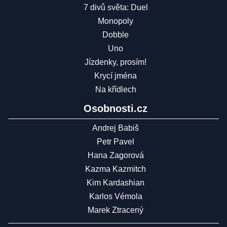
7 divů světa: Duel
Monopoly
Dobble
Uno
Jízdenky, prosím!
Krycí jména
Na křídlech
Osobnosti.cz
Andrej Babiš
Petr Pavel
Hana Zagorová
Kazma Kazmitch
Kim Kardashian
Karlos Vémola
Marek Ztracený