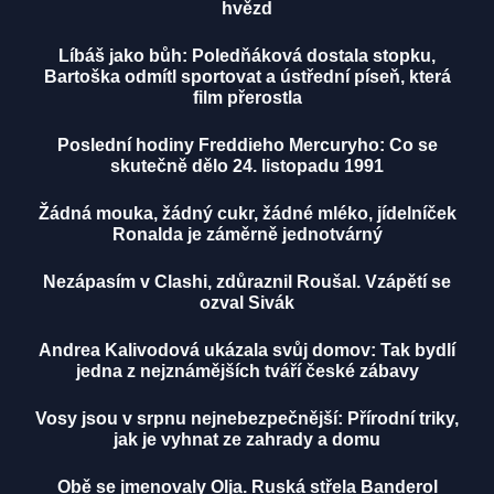
hvězd
Líbáš jako bůh: Poledňáková dostala stopku,
Bartoška odmítl sportovat a ústřední píseň, která
film přerostla
Poslední hodiny Freddieho Mercuryho: Co se
skutečně dělo 24. listopadu 1991
Žádná mouka, žádný cukr, žádné mléko, jídelníček
Ronalda je záměrně jednotvárný
Nezápasím v Clashi, zdůraznil Roušal. Vzápětí se
ozval Sivák
Andrea Kalivodová ukázala svůj domov: Tak bydlí
jedna z nejznámějších tváří české zábavy
Vosy jsou v srpnu nejnebezpečnější: Přírodní triky,
jak je vyhnat ze zahrady a domu
Obě se jmenovaly Olja. Ruská střela Banderol