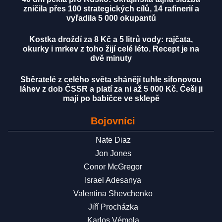
zničila přes 100 strategických cílů, 14 rafinerií a
vyřadila 5 000 okupantů
Kostka droždí za 8 Kč a 5 litrů vody: rajčata,
okurky i mrkev z toho žijí celé léto. Recept je na
dvě minuty
Sběratelé z celého světa shánějí tuhle sifonovou
láhev z dob ČSSR a platí za ni až 5 000 Kč. Češi ji
mají po babičce ve sklepě
Bojovníci
Nate Diaz
Jon Jones
Conor McGregor
Israel Adesanya
Valentina Shevchenko
Jiří Procházka
Karlos Vémola