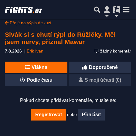
Přejít na výpis diskuzí
Sivák si s chutí rýpl do Růžičky. Měl
jsem nervy, přiznal Mawar
7.8.2026
|
Erik Ivan
žádný komentář
Vlákna
Doporučené
Podle času
S mojí účastí (0)
Pokud chcete přidávat komentáře, musíte se:
nebo
Registrovat
Přihlásit