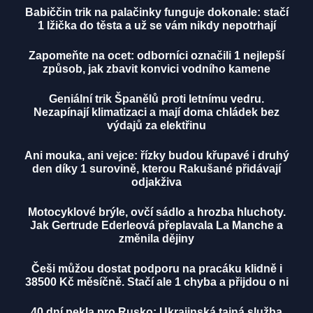
Babiččin trik na palačinky funguje dokonale: stačí
1 lžička do těsta a už se vám nikdy nepotrhají
Zapomeňte na ocet: odborníci označili 1 nejlepší
způsob, jak zbavit konvici vodního kamene
Geniální trik Španělů proti letnímu vedru.
Nezapínají klimatizaci a mají doma chládek bez
výdajů za elektřinu
Ani mouka, ani vejce: řízky budou křupavé i druhý
den díky 1 surovině, kterou Rakušané přidávají
odjakživa
Motocyklové brýle, ovčí sádlo a hrozba hluchoty.
Jak Gertrude Ederleová přeplavala La Manche a
změnila dějiny
Češi můžou dostat podporu na pracáku klidně i
38500 Kč měsíčně. Stačí ale 1 chyba a přijdou o ni
40 dní pekla pro Rusko: Ukrajinská tajná služba