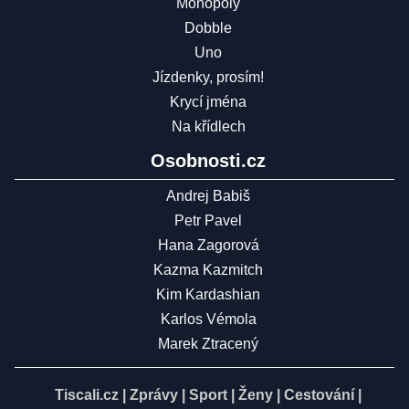
Monopoly
Dobble
Uno
Jízdenky, prosím!
Krycí jména
Na křídlech
Osobnosti.cz
Andrej Babiš
Petr Pavel
Hana Zagorová
Kazma Kazmitch
Kim Kardashian
Karlos Vémola
Marek Ztracený
Tiscali.cz
|
Zprávy
|
Sport
|
Ženy
|
Cestování
|