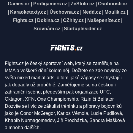
Games.cz
|
Profigamers.cz
|
ZeStolu.cz
|
Osobnosti.cz
|
Karaoketexty.cz
|
Úschovna.cz
|
Nedd.cz
|
Moulík.cz
|
Fights.cz
|
Dokina.cz
|
CZhity.cz
|
Našepeníze.cz
|
Srovnám.cz
|
StartupInsider.cz
Fights.cz je český sportovní web, který se zaměřuje na
MMA a veškeré dění kolem něj. Dočtete se zde novinky ze
světa mixed martial arts, o tom, jaké zápasy se chystají i
jak dopadly už proběhlé. Zaměřujeme se na českou i
zahraniční scénu, především pak organizace UFC,
Oktagon, XFN, One Championship, Rizin či Bellator.
Dozvíte se i víc ze zákulisí tréninku a přípravy bojovníků
jako je Conor McGregor, Karlos Vémola, Lucie Pudilová,
Khabib Nurmagomedov, Jiří Procházka, Sandra Mašková
a mnoha dalších.