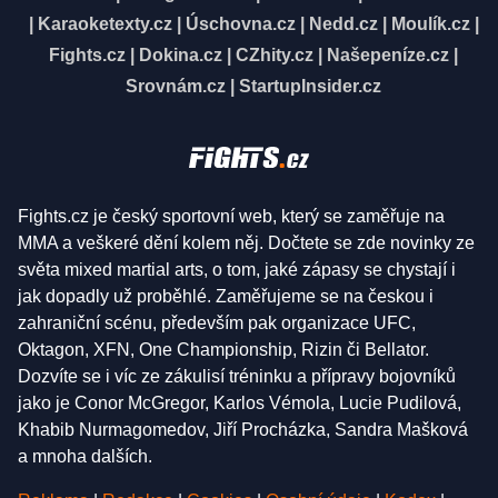
|
Karaoketexty.cz
|
Úschovna.cz
|
Nedd.cz
|
Moulík.cz
|
Fights.cz
|
Dokina.cz
|
CZhity.cz
|
Našepeníze.cz
|
Srovnám.cz
|
StartupInsider.cz
Fights.cz je český sportovní web, který se zaměřuje na
MMA a veškeré dění kolem něj. Dočtete se zde novinky ze
světa mixed martial arts, o tom, jaké zápasy se chystají i
jak dopadly už proběhlé. Zaměřujeme se na českou i
zahraniční scénu, především pak organizace UFC,
Oktagon, XFN, One Championship, Rizin či Bellator.
Dozvíte se i víc ze zákulisí tréninku a přípravy bojovníků
jako je Conor McGregor, Karlos Vémola, Lucie Pudilová,
Khabib Nurmagomedov, Jiří Procházka, Sandra Mašková
a mnoha dalších.