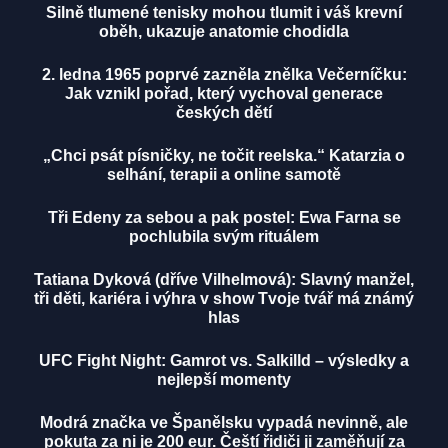
Silně tlumené tenisky mohou tlumit i váš krevní
oběh, ukazuje anatomie chodidla
2. ledna 1965 poprvé zazněla znělka Večerníčku:
Jak vznikl pořad, který vychoval generace
českých dětí
„Chci psát písničky, ne točit reelska.“ Katarzia o
selhání, terapii a online samotě
Tři Edeny za sebou a pak postel: Ewa Farna se
pochlubila svým rituálem
Tatiana Dyková (dříve Vilhelmová): Slavný manžel,
tři děti, kariéra i výhra v show Tvoje tvář má známý
hlas
UFC Fight Night: Gamrot vs. Salkilld – výsledky a
nejlepší momenty
Modrá značka ve Španělsku vypadá nevinně, ale
pokuta za ni je 200 eur. Čeští řidiči ji zaměňují za