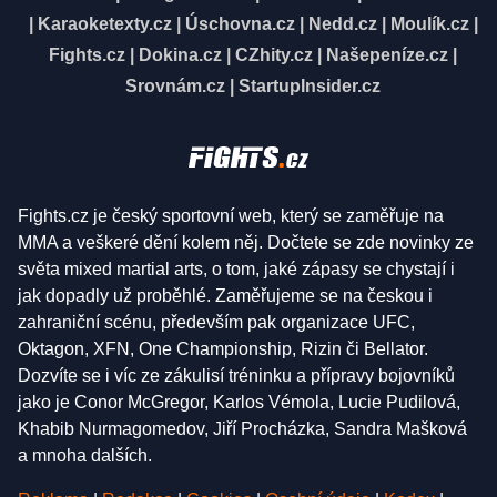
|
Karaoketexty.cz
|
Úschovna.cz
|
Nedd.cz
|
Moulík.cz
|
Fights.cz
|
Dokina.cz
|
CZhity.cz
|
Našepeníze.cz
|
Srovnám.cz
|
StartupInsider.cz
Fights.cz je český sportovní web, který se zaměřuje na
MMA a veškeré dění kolem něj. Dočtete se zde novinky ze
světa mixed martial arts, o tom, jaké zápasy se chystají i
jak dopadly už proběhlé. Zaměřujeme se na českou i
zahraniční scénu, především pak organizace UFC,
Oktagon, XFN, One Championship, Rizin či Bellator.
Dozvíte se i víc ze zákulisí tréninku a přípravy bojovníků
jako je Conor McGregor, Karlos Vémola, Lucie Pudilová,
Khabib Nurmagomedov, Jiří Procházka, Sandra Mašková
a mnoha dalších.