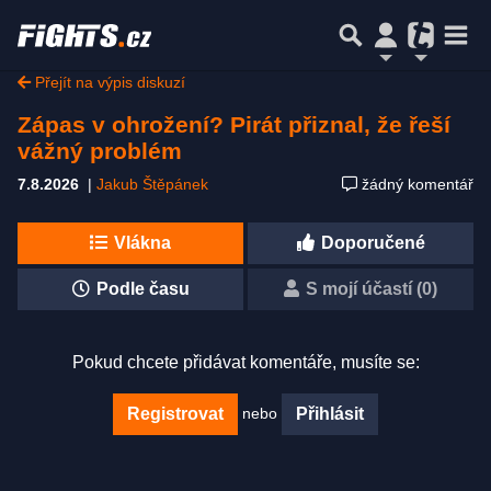
Přejít na výpis diskuzí
Zápas v ohrožení? Pirát přiznal, že řeší
vážný problém
7.8.2026
|
Jakub Štěpánek
žádný komentář
Vlákna
Doporučené
Podle času
S mojí účastí (0)
Pokud chcete přidávat komentáře, musíte se:
nebo
Registrovat
Přihlásit