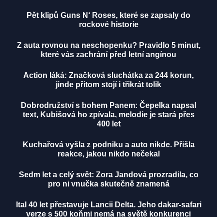
Pět klipů Guns N‘ Roses, které se zapsaly do
rockové historie
Z auta rovnou na neschopenku? Pravidlo 5 minut,
které vás zachrání před letní angínou
Action láká: Značková sluchátka za 244 korun,
jinde přitom stojí i třikrát tolik
Dobrodružství s bohem Panem: Čepelka napsal
text, Kubišová ho zpívala, melodie je stará přes
400 let
Kuchařová vyšla z podniku a auto nikde. Přišla
reakce, jakou nikdo nečekal
Sedm let a celý svět: Zora Jandová prozradila, co
pro ni vnučka skutečně znamená
Ital 40 let přestavuje Lancii Delta. Jeho dakar-safari
verze s 500 koňmi nemá na světě konkurenci