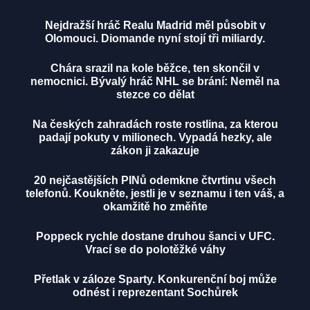
Nejdražší hráč Realu Madrid měl působit v
Olomouci. Diomande nyní stojí tři miliardy.
Chára srazil na kole běžce, ten skončil v
nemocnici. Bývalý hráč NHL se brání: Neměl na
stezce co dělat
Na českých zahradách roste rostlina, za kterou
padají pokuty v milionech. Vypadá hezky, ale
zákon ji zakazuje
20 nejčastějších PINů odemkne čtvrtinu všech
telefonů. Koukněte, jestli je v seznamu i ten váš, a
okamžitě ho změňte
Poppeck rychle dostane druhou šanci v UFC.
Vrací se do polotěžké váhy
Přetlak v záloze Sparty. Konkurenční boj může
odnést i reprezentant Sochůrek