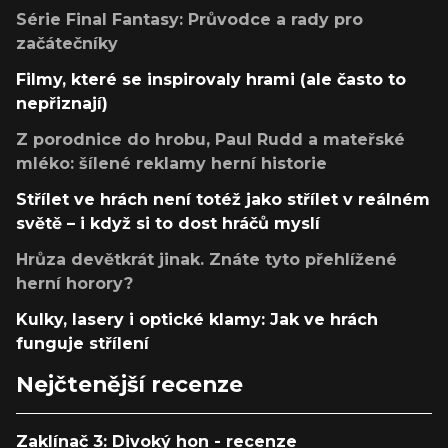
Série Final Fantasy: Průvodce a rady pro
začátečníky
Filmy, které se inspirovaly hrami (ale často to
nepřiznají)
Z porodnice do hrobu, Paul Rudd a mateřské
mléko: šílené reklamy herní historie
Střílet ve hrách není totéž jako střílet v reálném
světě – i když si to dost hráčů myslí
Hrůza devětkrát jinak. Znáte tyto přehlížené
herní horory?
Kulky, lasery i optické klamy: Jak ve hrách
funguje střílení
Nejčtenější recenze
Zaklínač 3: Divoký hon - recenze