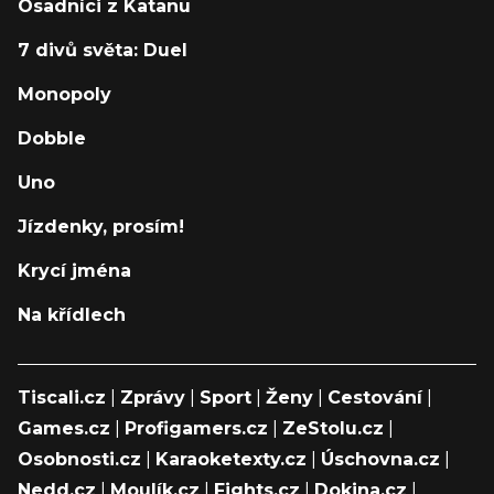
Osadníci z Katanu
7 divů světa: Duel
Monopoly
Dobble
Uno
Jízdenky, prosím!
Krycí jména
Na křídlech
Tiscali.cz
|
Zprávy
|
Sport
|
Ženy
|
Cestování
|
Games.cz
|
Profigamers.cz
|
ZeStolu.cz
|
Osobnosti.cz
|
Karaoketexty.cz
|
Úschovna.cz
|
Nedd.cz
|
Moulík.cz
|
Fights.cz
|
Dokina.cz
|