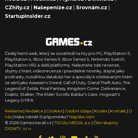
CZhity.cz
|
Našepeníze.cz
|
Srovnám.cz
|
StartupInsider.cz
Český herní web, který se soustředí na hry pro PC, PlayStation 5,
PlayStation 4, Xbox Series X, Xbox Series S, Nintendo Switch,
PlayStation VR2 a další platformy. Naleznete zde recenze,
dojmy z hraní, videorecenze i pravidelné novinky, stejně jako
podcasty, rozsáhlou databázi her a speciály k očekávaným hrám
ze sérií jako Assassin's Creed, Call of Duty, Grand Theft Auto, The
Legend of Zelda, Final Fantasy, Kingdom Come: Deliverance,
Diablo, Stalker, The Elder Scrolls, Baldur's Gate, Hogwart's
Legacy či FIFA.
Reklama
|
Redakce
|
Cookies
|
Osobní údaje
|
Kodex
|
Kontakt
|
O
nás
| Máte námět či připomínku?
Napište nám
© 2026 Games.tiscali.cz |
TISCALI MEDIA, a.s.
|
Člen skupiny
DIGNITY, s.r.o.