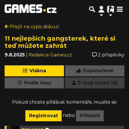
Přejít na výpis diskuzí
11 nejlepších gangsterek, které si
teď můžete zahrát
9.8.2025
|
Redakce Games.cz
2 příspěvky
Vlákna
Doporučené
Podle času
S mojí účastí (0)
Pokud chcete přidávat komentáře, musíte se:
nebo
Registrovat
Přihlásit