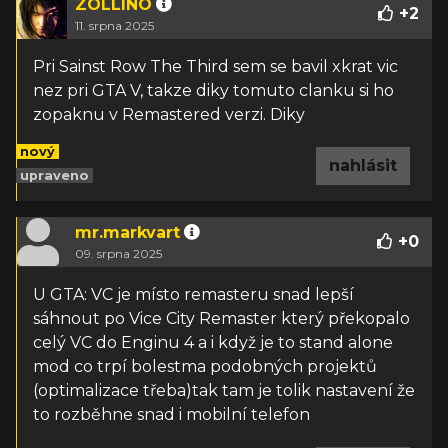
ZOLLINO
+
2
11. srpna 2025
Pri Sainst Row The Third sem se bavil
xkrat vic
nez pri GTA V, takze diky tomuto clanku si ho
zopaknu v Remastered verzi. Diky
nový
nahlásit
upraveno
mr.markvart
+
0
09. srpna 2025
U GTA: VC je místo remasteru snad lepší
sáhnout po Vice City Remaster který překopalo
celý VC do Enginu 4 a i když je to stand alone
mod co trpí bolestma podobných projektů
(optimalizace třeba)tak tam je tolik nastavení že
to rozběhne snad i mobilní telefon