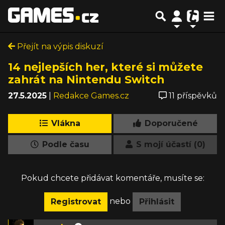
Přejít na výpis diskuzí
14 nejlepších her, které si můžete
zahrát na Nintendu Switch
27.5.2025
|
Redakce Games.cz
11 příspěvků
Vlákna
Doporučené
Podle času
S mojí účastí (0)
Pokud chcete přidávat komentáře, musíte se:
nebo
Registrovat
Přihlásit