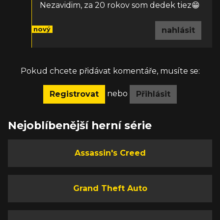
Nezavidim, za 20 rokov som dedek tiez😁
nový
nahlásit
Pokud chcete přidávat komentáře, musíte se:
nebo
Registrovat
Přihlásit
Nejoblíbenější herní série
Assassin's Creed
Grand Theft Auto