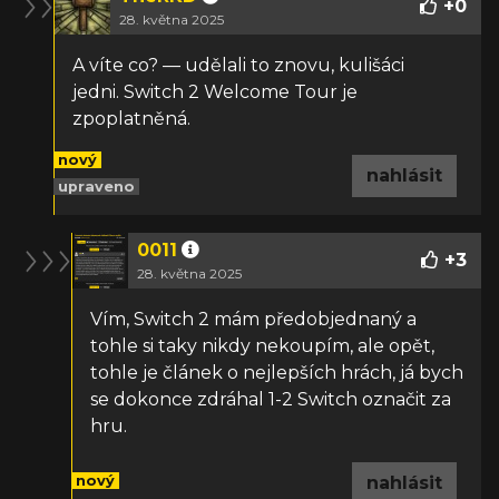
+
0
28. května 2025
A víte co? — udělali to znovu, kulišáci
jedni. Switch 2 Welcome Tour je
zpoplatněná.
nový
nahlásit
upraveno
0011
+
3
28. května 2025
Vím, Switch 2 mám předobjednaný a
tohle si taky nikdy nekoupím, ale opět,
tohle je článek o nejlepších hrách, já bych
se dokonce zdráhal 1-2 Switch označit za
hru.
nový
nahlásit