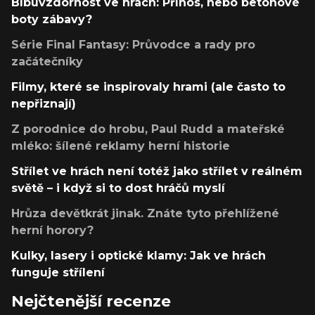
Blbuvzdornost ve hrách: Přínos, nebo betonové
boty zábavy?
Série Final Fantasy: Průvodce a rady pro
začátečníky
Filmy, které se inspirovaly hrami (ale často to
nepřiznají)
Z porodnice do hrobu, Paul Rudd a mateřské
mléko: šílené reklamy herní historie
Střílet ve hrách není totéž jako střílet v reálném
světě – i když si to dost hráčů myslí
Hrůza devětkrát jinak. Znáte tyto přehlížené
herní horory?
Kulky, lasery i optické klamy: Jak ve hrách
funguje střílení
Nejčtenější recenze