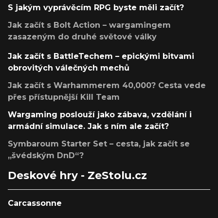
S jakým vyprávěcím RPG byste měli začít?
Jak začít s Bolt Action – wargamingem
zasazeným do druhé světové války
Jak začít s BattleTechem – epickými bitvami
obrovitých válečných mechů
Jak začít s Warhammerem 40,000? Cesta vede
přes přístupnější Kill Team
Wargaming poslouží jako zábava, vzdělání i
armádní simulace. Jak s ním ale začít?
Symbaroum Starter Set – cesta, jak začít se
„švédským DnD“?
Deskové hry - ZeStolu.cz
Carcassonne