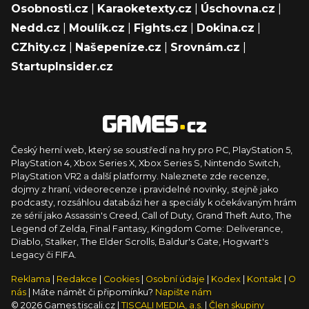
Osobnosti.cz
|
Karaoketexty.cz
|
Úschovna.cz
|
Nedd.cz
|
Moulík.cz
|
Fights.cz
|
Dokina.cz
|
CZhity.cz
|
Našepeníze.cz
|
Srovnám.cz
|
StartupInsider.cz
Český herní web, který se soustředí na hry pro PC, PlayStation 5,
PlayStation 4, Xbox Series X, Xbox Series S, Nintendo Switch,
PlayStation VR2 a další platformy. Naleznete zde recenze,
dojmy z hraní, videorecenze i pravidelné novinky, stejně jako
podcasty, rozsáhlou databázi her a speciály k očekávaným hrám
ze sérií jako Assassin's Creed, Call of Duty, Grand Theft Auto, The
Legend of Zelda, Final Fantasy, Kingdom Come: Deliverance,
Diablo, Stalker, The Elder Scrolls, Baldur's Gate, Hogwart's
Legacy či FIFA.
Reklama
|
Redakce
|
Cookies
|
Osobní údaje
|
Kodex
|
Kontakt
|
O
nás
| Máte námět či připomínku?
Napište nám
© 2026 Games.tiscali.cz |
TISCALI MEDIA, a.s.
|
Člen skupiny