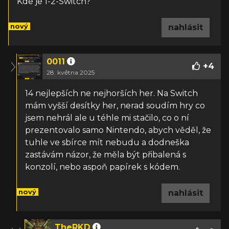
Kde je 1-2-Switch?
nový
nahlásit
0011
+
4
28. května 2025
14 nejlepších ne nejhorších her. Na Switch
mám vyšší desítky her, nerad soudím hry co
jsem nehrál ale u téhle mi stačilo, co o ní
prezentovalo samo Nintendo, abych věděl, že
tuhle ve sbírce mít nebudu a dodneška
zastávám názor, že měla být přibalená s
konzolí, nebo aspoň papírek s kódem.
nový
nahlásit
TheRKD