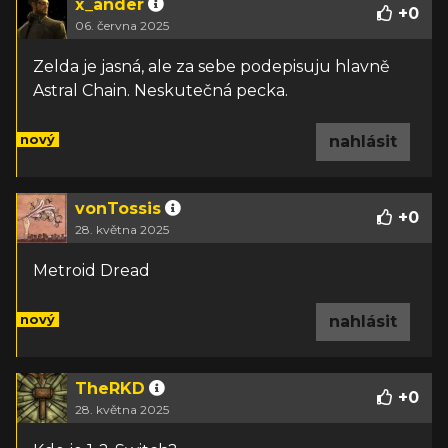
x_ander
+
0
06. června 2025
Zelda je jasná, ale za sebe podepisuju hlavně
Astral Chain. Neskutečná pecka.
nový
nahlásit
vonTossis
+
0
28. května 2025
Metroid Dread
nový
nahlásit
TheRKD
+
0
28. května 2025