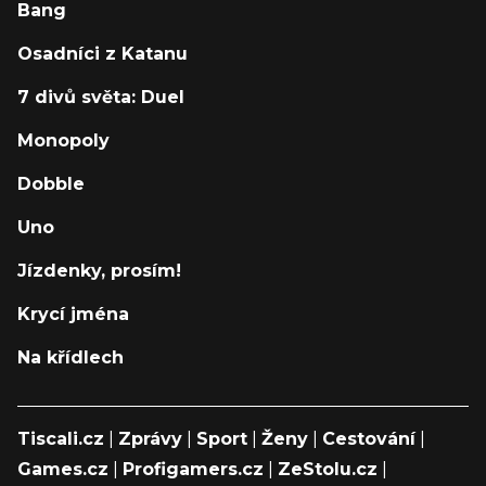
Bang
Osadníci z Katanu
7 divů světa: Duel
Monopoly
Dobble
Uno
Jízdenky, prosím!
Krycí jména
Na křídlech
Tiscali.cz
|
Zprávy
|
Sport
|
Ženy
|
Cestování
|
Games.cz
|
Profigamers.cz
|
ZeStolu.cz
|