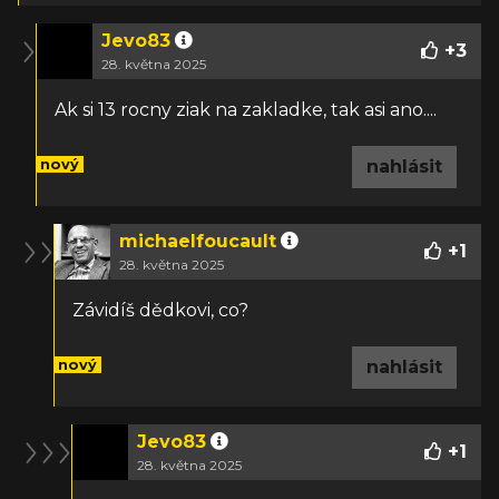
Jevo83
+
3
28. května 2025
Ak si 13 rocny ziak na zakladke, tak asi ano....
nový
nahlásit
michaelfoucault
+
1
28. května 2025
Závidíš dědkovi, co?
nový
nahlásit
Jevo83
+
1
28. května 2025