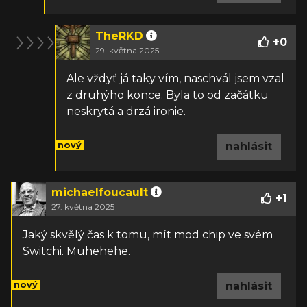
TheRKD
+
0
29. května 2025
Ale vždyť já taky vím, naschvál jsem vzal
z druhýho konce. Byla to od začátku
neskrytá a drzá ironie.
nový
nahlásit
michaelfoucault
+
1
27. května 2025
Jaký skvělý čas k tomu, mít mod chip ve svém
Switchi. Muhehehe.
nový
nahlásit