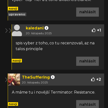
nový
nahlásit
upraveno
kaledani
+
1
20. listopadu 2025
spis vyber z toho, co tu recenzovali, az na
talos principle
nový
nahlásit
TheSuffering
+
2
20. listopadu 2025
A máme tu i novější Terminator: Resistance.
nový
nahlásit