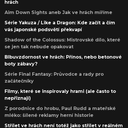
hrách
Aim Down Sights aneb Jak ve hrách míříme
Série Yakuza / Like a Dragon: Kde začít a čím
vás japonské podsvětí překvapí
Shadow of the Colossus: Mistrovské dílo, které
se jen tak nebude opakovat
Blbuvzdornost ve hrách: Přínos, nebo betonové
boty zábavy?
Série Final Fantasy: Průvodce a rady pro
začátečníky
Filmy, které se inspirovaly hrami (ale často to
nepřiznají)
Z porodnice do hrobu, Paul Rudd a mateřské
mléko: šílené reklamy herní historie
Střílet ve hrách není totéž jako střílet v reálném