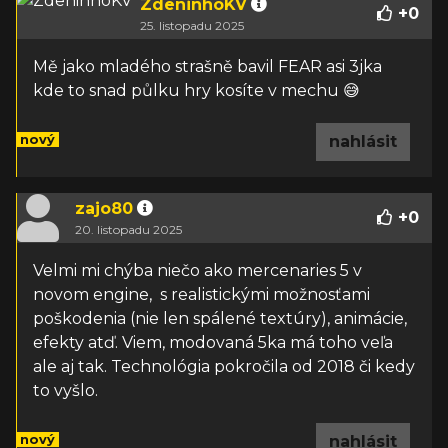
ZdeninhoKV
+
0
25. listopadu 2025
Mě jako mladého strašně bavil FEAR asi 3jka
kde to snad půlku hry kosíte v mechu 😅
nový
nahlásit
zajo80
+
0
20. listopadu 2025
Velmi mi chýba niečo ako mercenaries 5 v
novom engine, s realistickými možnosťami
poškodenia (nie len spálené textúry), animácie,
efekty atď. Viem, modovaná 5ka má toho veľa
ale aj tak. Technológia pokročila od 2018 či kedy
to vyšlo.
nový
nahlásit