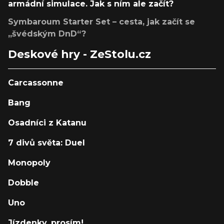
armádní simulace. Jak s ním ale začít?
Symbaroum Starter Set – cesta, jak začít se
„švédským DnD“?
Deskové hry - ZeStolu.cz
Carcassonne
Bang
Osadníci z Katanu
7 divů světa: Duel
Monopoly
Dobble
Uno
Jízdenky, prosím!