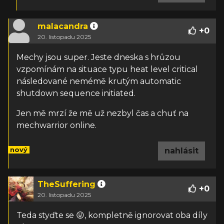
malacandra
+
0
20. listopadu 2025
Mechy jsou super. Jeste dneska s hrůzou
vzpomínám na situace typu heat level critical
následované nemémě krutým automatic
shutdown sequence initiated.
Jen mě mrzí že mě už nezbyl čas a chuť na
mechwarrior online.
nový
nahlásit
TheSuffering
+
0
20. listopadu 2025
Teda styďte se 😛, kompletně ignorovat oba díly