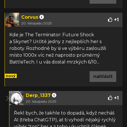
Corvus
+
1
20. listopadu 2025
Kde je
The Terminator: Future Shock
a
Skynet?
Určitě jedny z nejlepších her s
roboty. Rozhodně by si ve výběru zasloužili
místo 1000x víc než naprosto průměrný
BattleTech. I u vás dostal mrzkých 6/10...
nový
nahlásit
Derp_1337
+
1
20. listopadu 2025
Řekl bych, že takhle to dopadá, když necháš
AI (třeba ChatGTP), ať ti vyhodí nějaký rychlý
výběr "top" her a z toho ukuchtíš článek.