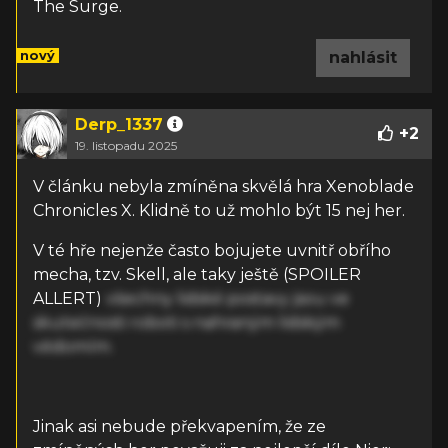
The Surge.
nový
nahlásit
Derp_1337
+
2
19. listopadu 2025
V článku nebyla zmíněna skvělá hra Xenoblade
Chronicles X. Klidně to už mohlo být 15 nej her.
V té hře nejenže často bojujete uvnitř obřího
mecha, tzv. Skell, ale taky ještě (SPOILER
ALLERT)
všechny lidské postavy jsou ve
skutečnosti roboti s nahraným lidským
vědomím.
Jinak asi nebude překvapením, že ze