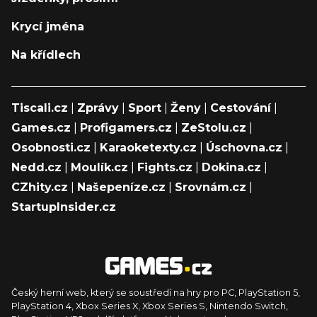
Krycí jména
Na křídlech
Tiscali.cz
|
Zprávy
|
Sport
|
Ženy
|
Cestování
|
Games.cz
|
Profigamers.cz
|
ZeStolu.cz
|
Osobnosti.cz
|
Karaoketexty.cz
|
Úschovna.cz
|
Nedd.cz
|
Moulík.cz
|
Fights.cz
|
Dokina.cz
|
CZhity.cz
|
Našepeníze.cz
|
Srovnám.cz
|
StartupInsider.cz
Český herní web, který se soustředí na hry pro PC, PlayStation 5,
PlayStation 4, Xbox Series X, Xbox Series S, Nintendo Switch,