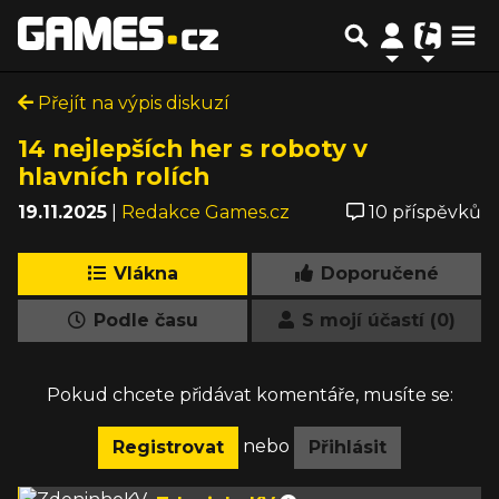
Přejít na výpis diskuzí
14 nejlepších her s roboty v
hlavních rolích
19.11.2025
|
Redakce Games.cz
10 příspěvků
Vlákna
Doporučené
Podle času
S mojí účastí (0)
Pokud chcete přidávat komentáře, musíte se:
nebo
Registrovat
Přihlásit