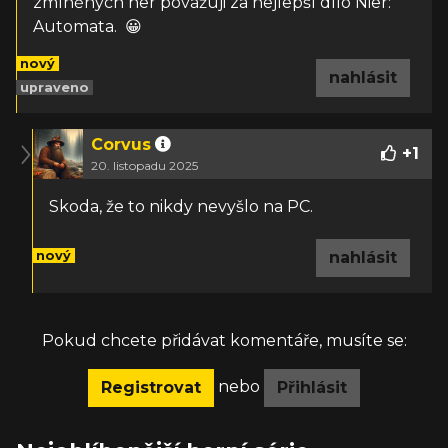
zmíněných her považuji za nejlepší dílo Nier:
Automata. 😀
nový
nahlásit
upraveno
Corvus
+
1
20. listopadu 2025
Skoda, že to nikdy nevyšlo na PC.
nový
nahlásit
Pokud chcete přidávat komentáře, musíte se:
nebo
Registrovat
Přihlásit