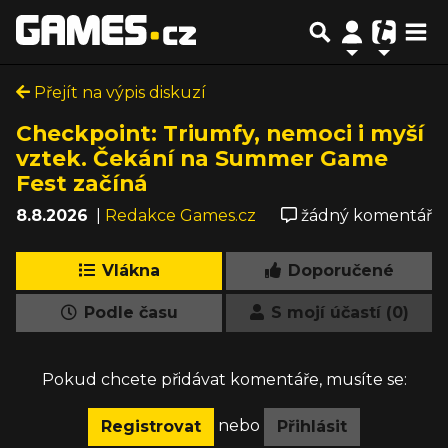
Přejít na výpis diskuzí
Checkpoint: Triumfy, nemoci i myší
vztek. Čekání na Summer Game
Fest začíná
8.8.2026
|
Redakce Games.cz
žádný komentář
Vlákna
Doporučené
Podle času
S mojí účastí (0)
Pokud chcete přidávat komentáře, musíte se:
nebo
Registrovat
Přihlásit