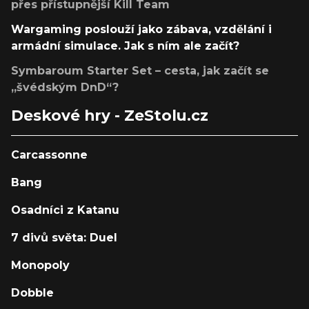
přes přístupnější Kill Team
Wargaming poslouží jako zábava, vzdělání i
armádní simulace. Jak s ním ale začít?
Symbaroum Starter Set – cesta, jak začít se
„švédským DnD“?
Deskové hry - ZeStolu.cz
Carcassonne
Bang
Osadníci z Katanu
7 divů světa: Duel
Monopoly
Dobble