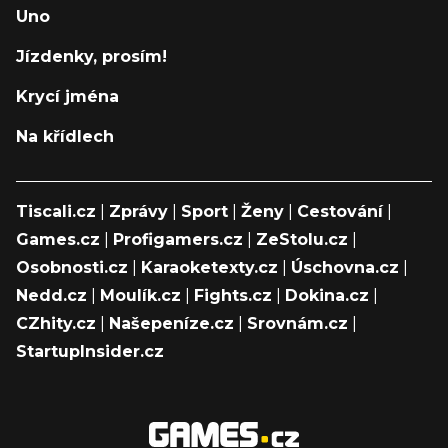
Uno
Jízdenky, prosím!
Krycí jména
Na křídlech
Tiscali.cz
|
Zprávy
|
Sport
|
Ženy
|
Cestování
|
Games.cz
|
Profigamers.cz
|
ZeStolu.cz
|
Osobnosti.cz
|
Karaoketexty.cz
|
Úschovna.cz
|
Nedd.cz
|
Moulík.cz
|
Fights.cz
|
Dokina.cz
|
CZhity.cz
|
Našepeníze.cz
|
Srovnám.cz
|
StartupInsider.cz