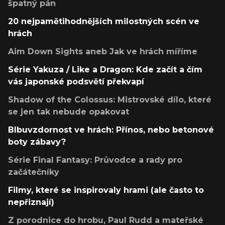
špatný pán
20 nejpamětihodnějších milostných scén ve
hrách
Aim Down Sights aneb Jak ve hrách míříme
Série Yakuza / Like a Dragon: Kde začít a čím
vás japonské podsvětí překvapí
Shadow of the Colossus: Mistrovské dílo, které
se jen tak nebude opakovat
Blbuvzdornost ve hrách: Přínos, nebo betonové
boty zábavy?
Série Final Fantasy: Průvodce a rady pro
začátečníky
Filmy, které se inspirovaly hrami (ale často to
nepřiznají)
Z porodnice do hrobu, Paul Rudd a mateřské