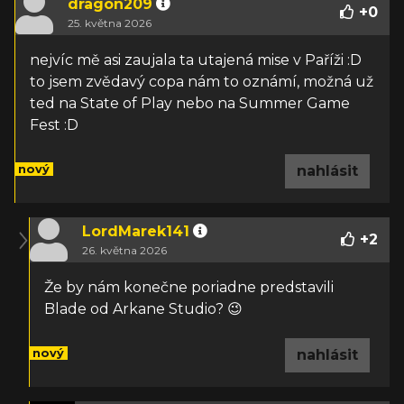
dragon209
+
0
25. května 2026
nejvíc mě asi zaujala ta utajená mise v Paříži :D
to jsem zvědavý copa nám to oznámí, možná už
ted na State of Play nebo na Summer Game
Fest :D
nový
nahlásit
LordMarek141
+
2
26. května 2026
Že by nám konečne poriadne predstavili
Blade od Arkane Studio? 😉
nový
nahlásit