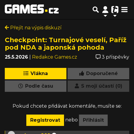
Přejít na výpis diskuzí
Checkpoint: Turnajové veselí, Paříž
pod NDA a japonská pohoda
25.5.2026
|
Redakce Games.cz
3 příspěvky
Vlákna
Doporučené
Podle času
S mojí účastí (0)
Pokud chcete přidávat komentáře, musíte se:
nebo
Registrovat
Přihlásit