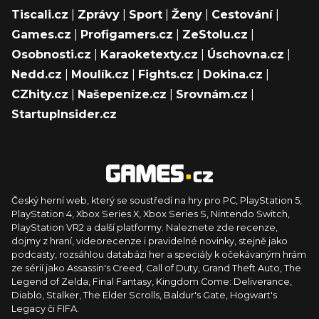
Tiscali.cz
|
Zprávy
|
Sport
|
Ženy
|
Cestování
|
Games.cz
|
Profigamers.cz
|
ZeStolu.cz
|
Osobnosti.cz
|
Karaoketexty.cz
|
Úschovna.cz
|
Nedd.cz
|
Moulík.cz
|
Fights.cz
|
Dokina.cz
|
CZhity.cz
|
Našepeníze.cz
|
Srovnám.cz
|
StartupInsider.cz
Český herní web, který se soustředí na hry pro PC, PlayStation 5,
PlayStation 4, Xbox Series X, Xbox Series S, Nintendo Switch,
PlayStation VR2 a další platformy. Naleznete zde recenze,
dojmy z hraní, videorecenze i pravidelné novinky, stejně jako
podcasty, rozsáhlou databázi her a speciály k očekávaným hrám
ze sérií jako Assassin's Creed, Call of Duty, Grand Theft Auto, The
Legend of Zelda, Final Fantasy, Kingdom Come: Deliverance,
Diablo, Stalker, The Elder Scrolls, Baldur's Gate, Hogwart's
Legacy či FIFA.