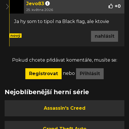
Jevo83
+
0
25. května 2026
Ja hy som to tipol na Black flag, ale ktovie
nový
nahlásit
Pokud chcete přidávat komentáře, musíte se:
nebo
Registrovat
Přihlásit
Nejoblíbenější herní série
Assassin's Creed
Grand Theft Auto