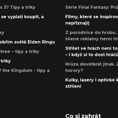
 3? Tipy a triky
Série Final Fantasy: P
se vyplatí koupit, a
Filmy, které se inspirov
nepřiznají)
ky
Z porodnice do hrobu,
šílené reklamy herní hi
v obřím světě Elden Ringu
Střílet ve hrách není to
ree – tipy a triky
– i když si to dost hráč
triky
Hrůza devětkrát jinak. 
 the Kingdom - tipy a
horory?
Kulky, lasery i optické
y
střílení
y
Co si zahrát