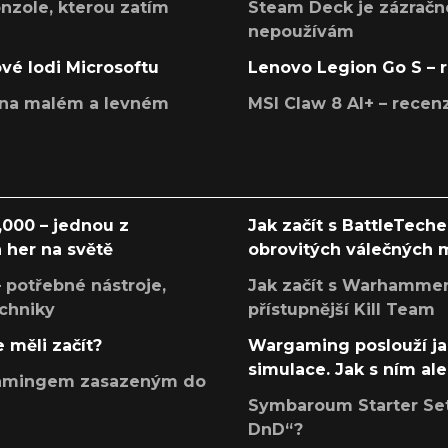
onzole, kterou zatím
Steam Deck je zázračné
nepoužívám
ové lodi Microsoftu
Lenovo Legion Go S – 
í na malém a levném
MSI Claw 8 AI+ – rece
000 – jednou z
Jak začít s BattleTech
 her na světě
obrovitých válečných
 potřebné nástroje,
Jak začít s Warhamme
echniky
přístupnější Kill Team
 měli začít?
Wargaming poslouží ja
simulace. Jak s ním ale
argamingem zasazeným do
Symbaroum Starter Set 
DnD“?