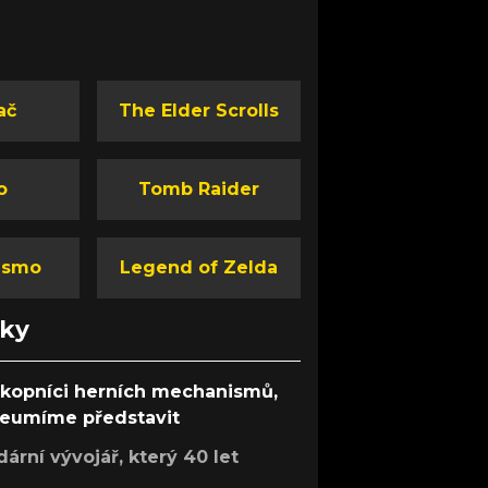
ač
The Elder Scrolls
o
Tomb Raider
ismo
Legend of Zelda
nky
ůkopníci herních mechanismů,
 neumíme představit
rní vývojář, který 40 let