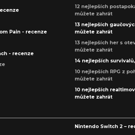
12 nejlepších postapoka
recenze
můžete zahrát
13 nejlepších gaučových
tom Pain - recenze
můžete zahrát
13 nejlepších her s ot
můžete zahrát
ach - recenze
14 nejlepších survivalů
ze
10 nejlepších RPG z poh
můžete zahrát
10 nejlepších realtimový
můžete zahrát
Nintendo Switch 2 – r