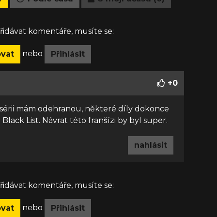
idávat komentáře, musíte se:
nebo
ovat
Přihlásit
+
0
ou sérii mám odehranou, některé díly dokonce
 Black List. Návrat této franšízi by byl super.
nahlásit
idávat komentáře, musíte se:
nebo
ovat
Přihlásit