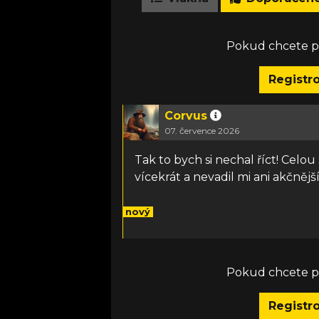
Pokud chcete př
Registr
Corvus
07. července 2026
Tak to bych si nechal říct! Cel
vícekrát a nevadil mi ani akčnější
nový
Pokud chcete př
Registr