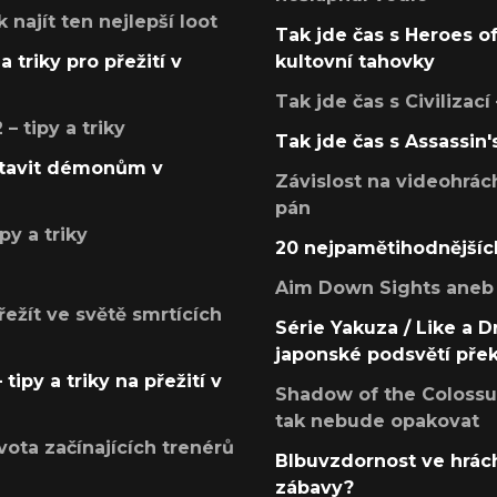
k najít ten nejlepší loot
Tak jde čas s Heroes o
a triky pro přežití v
kultovní tahovky
Tak jde čas s Civilizací
 tipy a triky
Tak jde čas s Assassin'
postavit démonům v
Závislost na videohrác
pán
py a triky
20 nejpamětihodnějšíc
Aim Down Sights aneb 
přežít ve světě smrtících
Série Yakuza / Like a D
japonské podsvětí pře
tipy a triky na přežití v
Shadow of the Colossus
tak nebude opakovat
ota začínajících trenérů
Blbuvzdornost ve hrách
zábavy?