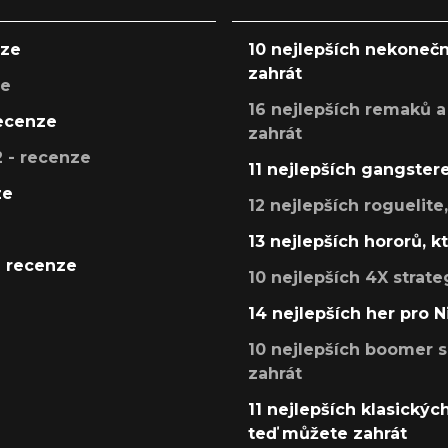
nze
10 nejlepších nekonečn
zahrát
ze
16 nejlepších remaků a
recenze
zahrát
 - recenze
11 nejlepších gangstere
ze
12 nejlepších roguelite
13 nejlepších hororů, k
- recenze
10 nejlepších 4X strate
14 nejlepších her pro 
10 nejlepších boomer s
zahrát
11 nejlepších klasickýc
teď můžete zahrát