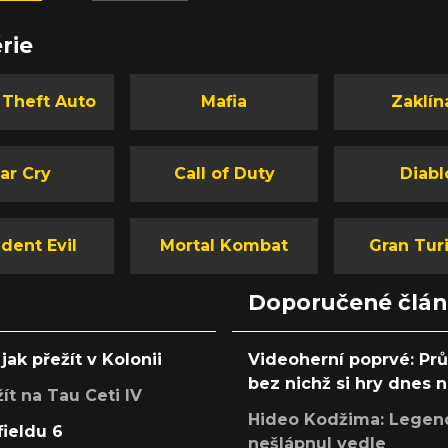
rie
 Theft Auto
Mafia
Zaklín
ar Cry
Call of Duty
Diabl
dent Evil
Mortal Kombat
Gran Tur
Doporučené člá
jak přežít v Kolonii
Videoherní poprvé: Pr
bez nichž si hry dnes
žít na Tau Ceti IV
Hideo Kodžima: Legendá
fieldu 6
nešlápnul vedle