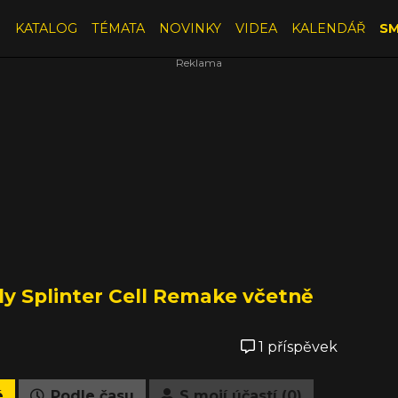
E
KATALOG
TÉMATA
NOVINKY
VIDEA
KALENDÁŘ
SM
ly Splinter Cell Remake včetně
1 příspěvek
é
Podle času
S mojí účastí (0)