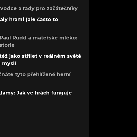
růvodce a rady pro začátečníky
aly hrami (ale často to
 Paul Rudd a mateřské mléko:
storie
též jako střílet v reálném světě
ů myslí
Znáte tyto přehlížené herní
 klamy: Jak ve hrách funguje