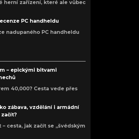
 herní zařízení, které ale vůbec
recenze PC handheldu
nze nadupaného PC handheldu
em – epickými bitvami
 mechů
rem 40,000? Cesta vede přes
ko zábava, vzdělání i armádní
 začít?
– cesta, jak začít se „švédským