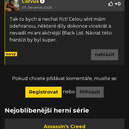
Corvus
+
0
07. července 2026
Tak to bych si nechal říct! Celou sérii mám
odehranou, některé díly dokonce vícekrát a
nevadil mi ani akčnější Black List. Návrat této
franšízi by byl super.
nový
nahlásit
Pokud chcete přidávat komentáře, musíte se:
nebo
Registrovat
Přihlásit
Nejoblíbenější herní série
Assassin's Creed