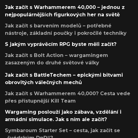
Jak začít s Warhammerem 40,000 – jednou z
nejpopulárnějších figurkových her na světě
Jak začít s barvením modelů – potřebné
nástroje, základní poučky i pokročilé techniky
S jakým vyprávěcím RPG byste měli začít?
Jak začít s Bolt Action – wargamingem
zasazeným do druhé světové války
Jak začít s BattleTechem – epickými bitvami
obrovitých válečných mechů
Jak začít s Warhammerem 40,000? Cesta vede
přes přístupnější Kill Team
Wargaming poslouží jako zábava, vzdělání i
armádní simulace. Jak s ním ale začít?
Symbaroum Starter Set – cesta, jak začít se
„švédským DnD“?