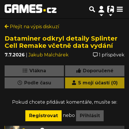
Přejít na výpis diskuzí
Dataminer odkryl detaily Splinter
Cell Remake včetně data vydání
7.7.2026
|
Jakub Malchárek
1 příspěvek
Vlákna
Doporučené
Podle času
S mojí účastí (0)
Pokud chcete přidávat komentáře, musíte se:
nebo
Registrovat
Přihlásit