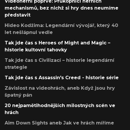
Videoherní poprvé: Průkopníci herních
mechanismů, bez nichž si hry dnes neumíme
představit
Hideo Kodžima: Legendární vývojář, který 40
let nešlápnul vedle
Tak jde čas s Heroes of Might and Magic –
historie kultovní tahovky
Tak jde čas s Civilizací – historie legendární
strategie
Tak jde čas s Assassin's Creed - historie série
Závislost na videohrách, aneb Když jsou hry
špatný pán
20 nejpamětihodnějších milostných scén ve
hrách
Aim Down Sights aneb Jak ve hrách míříme