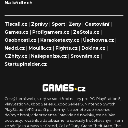
Na křídlech
Tiscali.cz
|
Zprávy
|
Sport
|
Ženy
|
Cestování
|
Games.cz
|
Profigamers.cz
|
ZeStolu.cz
|
Osobnosti.cz
|
Karaoketexty.cz
|
Úschovna.cz
|
Nedd.cz
|
Moulík.cz
|
Fights.cz
|
Dokina.cz
|
CZhity.cz
|
Našepeníze.cz
|
Srovnám.cz
|
StartupInsider.cz
Český herní web, který se soustředí na hry pro PC, PlayStation 5,
PlayStation 4, Xbox Series X, Xbox Series S, Nintendo Switch,
PlayStation VR2 a další platformy. Naleznete zde recenze,
dojmy z hraní, videorecenze i pravidelné novinky, stejně jako
podcasty, rozsáhlou databázi her a speciály k očekávaným hrám
ze sérií jako Assassin's Creed, Call of Duty, Grand Theft Auto, The