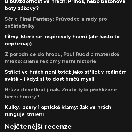
Blbuvzdornost ve hrách: Přínos, nebo betonové
boty zábavy?
Série Final Fantasy: Průvodce a rady pro
začátečníky
Filmy, které se inspirovaly hrami (ale často to
nepřiznají)
Z porodnice do hrobu, Paul Rudd a mateřské
mléko: šílené reklamy herní historie
Střílet ve hrách není totéž jako střílet v reálném
světě – i když si to dost hráčů myslí
Hrůza devětkrát jinak. Znáte tyto přehlížené
herní horory?
Kulky, lasery i optické klamy: Jak ve hrách
funguje střílení
Nejčtenější recenze