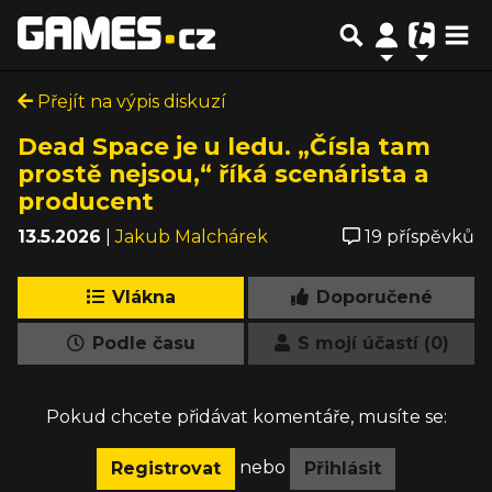
Přejít na výpis diskuzí
Dead Space je u ledu. „Čísla tam
prostě nejsou,“ říká scenárista a
producent
13.5.2026
|
Jakub Malchárek
19 příspěvků
Vlákna
Doporučené
Podle času
S mojí účastí (0)
Pokud chcete přidávat komentáře, musíte se:
nebo
Registrovat
Přihlásit