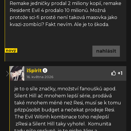
Remake jedničky prodal 2 miliony kopií, remake
Resident Evil 4 prodalo 10 milionů. Možná
protože sci-fi prostě není taková masovka jako
kvazi-zombíci? Fakt nevím. Ale je to škoda.
nový
nahlásit
iSpirit
+
1
16. května 2026
je to o síle značky, množství fanoušků apod.
Silent Hill ač mnohem lepší série, prodává
také mnohem méně než Resi, musí se k tomu
přizpůsobit budget a nečekat prodeje Resi.
The Evil Witinh kombinace toho nejlepší
zResi a Silent Hill taky vyhořel. Komunita
tady píše správně, je to niche žánr a