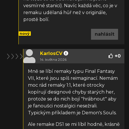
vesmírné stanici). Navíc každá věc, co je v
remaku udělaná hůř než v originále,
prostě bolí.
nový
nahlásit
KarlosCV
+
0
14. května 2026
Mně se líbí remaky typu Final Fantasy
VII, které jsou spíš reimaginací. Nemám
moc rád remaky 1:1, které otrocky
kopírují designové chyby starých her,
protože se do nich bojí "hrábnout" aby
je fanoušci nostalgici nesežrali.
Typickým příkladem je Demon's Souls.
Ale remake DS1 se mi líbil hodně, krásně