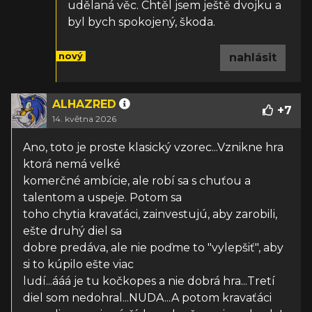
udělaná věc. Chtěl jsem ještě dvojku a
byl bych spokojený, škoda.
nový
nahlásit
ALHAZRED
+
7
14. května 2026
Ano, toto je proste klasický vzorec...Vznikne hra
ktorá nemá velké
komerčné ambície, ale robí sa s chuťou a
talentom a uspeje. Potom sa
toho chytia kravaťáci, zainvestujú, aby zarobili,
ešte druhý diel sa
dobre predáva, ale nie poďme to "vylepšiť", aby
si to kúpilo ešte viac
ludí...ááá je tu kočkopes a nie dobrá hra...Tretí
diel som nedohral...NUDA...A potom kravaťáci