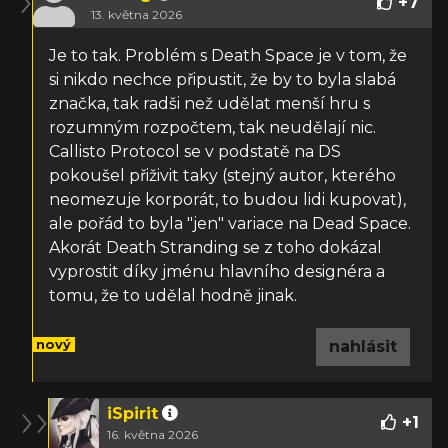
+
7
13. května 2026
Je to tak. Problém s Death Space je v tom, že
si nikdo nechce připustit, že by to byla slabá
značka, tak radši než udělat menší hru s
rozumným rozpočtem, tak neudělají nic.
Callisto Protocol se v podstatě na DS
pokoušel přiživit taky (stejný autor, kterého
neomezuje korporát, to budou lidi kupovat),
ale pořád to byla "jen" variace na Dead Space.
Akorát Death Stranding se z toho dokázal
vyprostit díky jménu hlavního designéra a
tomu, že to udělal hodně jinak.
nový
nahlásit
iSpirit
+
1
16. května 2026