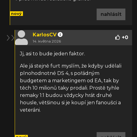
nový
nahlásit
KarlosCV
+
0
14. května 2026
Jj, asi to bude jeden faktor.
Ale já stejně furt myslím, že kdyby udělali
plnohodnotné DS 4, s pořádným
budgetem a marketingem od EA, tak by
těch 10 milionů taky prodali. Prostě tyhle
remaky 1:1 budou vždycky hrát druhé
housle, většinou si je koupí jen fanoušci a
veteráni.