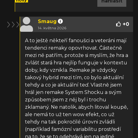
nový
nahlásit
Smaug
+
0
14. května 2026
A to ještě někteří fanoušci a veteráni mají
tendenci remaky opovrhovat. Částečně
mezi ně patřím, protože si myslím, že hra a
zvlášť stará hra nejlíp funguje v kontextu
doby, kdy vznikla. Remake je vždycky
takový hybrid mezi tím, co bylo aktuální
tehdy a co je aktuální teď. Vlastně jsem
hrál jen remake System Shocku a svým
způsobem jsem z něj byl i trochu
zklamaný. Ne natolik, abych litoval koupě,
ale nemá to už ten wow efekt, co už
tehdy na tak pokročilé úrovni zvládli
(například famózní variabilitu prostředí
na to, že se to odehrává jen na jedné