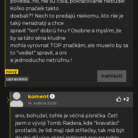
povedia...no, nie sú čísla, pokračovanie nebude!
Kolko značiek takto
doebali?? Nech to predajú niekomu, kto nie je
taký nenažratý a chce
spraviť "len" dobrú hru !! Osobne si myslím, že
by sa táto séria kludne
mohla vyrovnať TOP značkám, ale muselo by sa
to "vedieť" spraviť, a oni
si jednoducho netrúfnu !
nový
nahlásit
upraveno
koment
+
2
14. května 2026
ano, bohužel, tohle je věčná písnička. Četl
jsem o vývoji Tomb Raidera, kde "kravaťáci"
protlačili, že lidi mají rádi střílečky, tak má být
druhý díl více akční (přičemž zrovna tohle