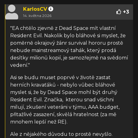
KarlosCV
+
3
14. května 2026
"EA chtělo zjevně z Dead Space mít vlastní
Resident Evil. Nakolik bylo bláhové si myslet, že
poměrně okrajový žánr survival hororu prostě
nebude mainstreamový tahák, který prodá
desítky milionů kopií, je samozřejmě na svědomí
vedení."
Asi se budu muset poprvé v životě zastat
herních kravaťáků - nebylo vůbec bláhové
myslet si, že by Dead Space mohl být druhý
Resident Evil. Značka, kterou snad všichni
milují, zkušení veteráni v týmu, AAA budget,
přitažlivé zasazení, skvělá hratelnost (za mě
mnohem lepší než RE).
Ale z nějakého důvodu to prostě nevyšlo.