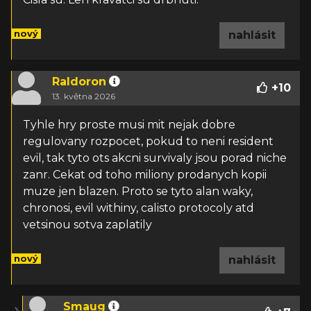
nový
nahlásit
Raldoron
+
10
13. května 2026
Tyhle hry proste musi mit nejak dobre
regulovany rozpocet, pokud to neni resident
evil, tak tyto ots akcni survivaly jsou porad niche
zanr. Cekat od toho miliony prodanych kopii
muze jen blazen. Proto se tyto alan waky,
chronosi, evil withiny, calisto protocoly atd
vetsinou sotva zaplatily
nový
nahlásit
Smaug