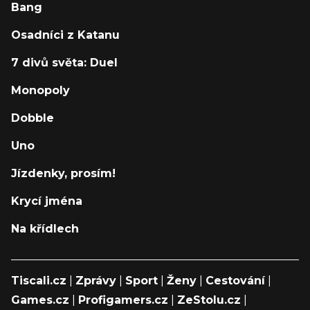
Bang
Osadníci z Katanu
7 divů světa: Duel
Monopoly
Dobble
Uno
Jízdenky, prosím!
Krycí jména
Na křídlech
Tiscali.cz
|
Zprávy
|
Sport
|
Ženy
|
Cestování
|
Games.cz
|
Profigamers.cz
|
ZeStolu.cz
|