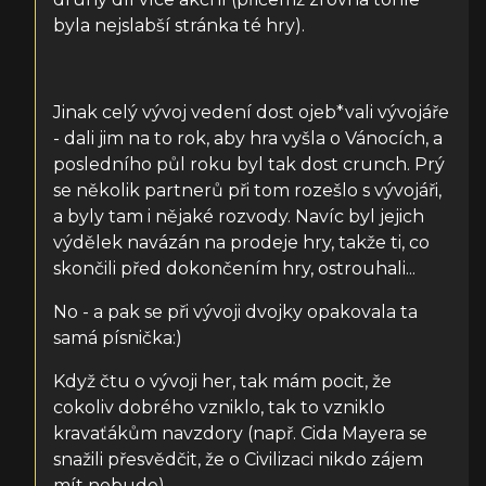
byla nejslabší stránka té hry).
Jinak celý vývoj vedení dost ojeb*vali vývojáře
- dali jim na to rok, aby hra vyšla o Vánocích, a
posledního půl roku byl tak dost crunch. Prý
se několik partnerů při tom rozešlo s vývojáři,
a byly tam i nějaké rozvody. Navíc byl jejich
výdělek navázán na prodeje hry, takže ti, co
skončili před dokončením hry, ostrouhali...
No - a pak se při vývoji dvojky opakovala ta
samá písnička:)
Když čtu o vývoji her, tak mám pocit, že
cokoliv dobrého vzniklo, tak to vzniklo
kravaťákům navzdory (např. Cida Mayera se
snažili přesvědčit, že o Civilizaci nikdo zájem
mít nebude).