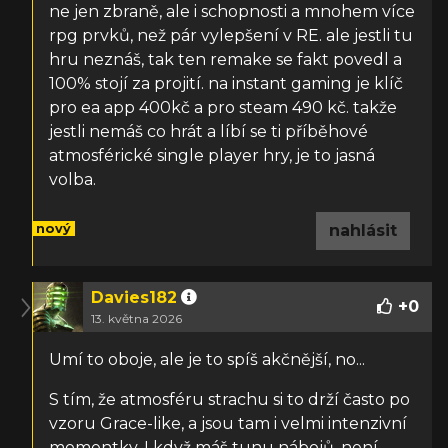
ne jen zbraně, ale i schopnosti a mnohem více
rpg prvků, než pár vylepšení v RE. ale jestli tu
hru neznáš, tak ten remake se fakt povedl a
100% stojí za projití. na instant gaming je klíč
pro ea app 400kč a pro steam 490 kč. takže
jestli nemáš co hrát a líbí se ti příběhové
atmosférické single player hry, je to jasná
volba.
nový
nahlásit
Davies182
+
0
13. května 2026
Umí to oboje, ale je to spíš akčnější, no...
S tím, že atmosféru strachu si to drží často po
vzoru Grace-like, a jsou tam i velmi intenzivní
momentky. I když máš tunu nábojů, není