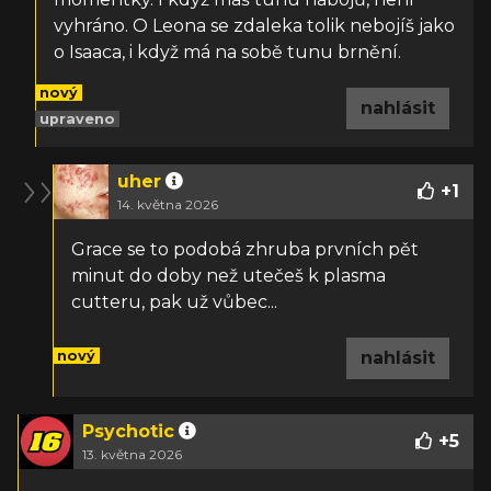
vyhráno. O Leona se zdaleka tolik nebojíš jako
o Isaaca, i když má na sobě tunu brnění.
nový
nahlásit
upraveno
uher
+
1
14. května 2026
Grace se to podobá zhruba prvních pět
minut do doby než utečeš k plasma
cutteru, pak už vůbec...
nový
nahlásit
Psychotic
+
5
13. května 2026