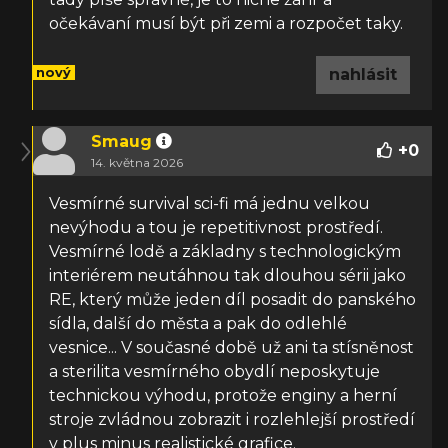
očekávaní musí být při zemi a rozpočet taky.
nový
nahlásit
Smaug
+
0
14. května 2026
Vesmírné survival sci-fi má jednu velkou
nevýhodu a tou je repetitivnost prostředí.
Vesmírné lodě a základny s technologickým
interiérem neutáhnou tak dlouhou sérii jako
RE, který může jeden díl posadit do panského
sídla, další do města a pak do odlehlé
vesnice... V současné době už ani ta stísněnost
a sterilita vesmírného obydlí neposkytuje
technickou výhodu, protože enginy a herní
stroje zvládnou zobrazit i rozlehlejší prostředí
v plus minus realistické grafice.