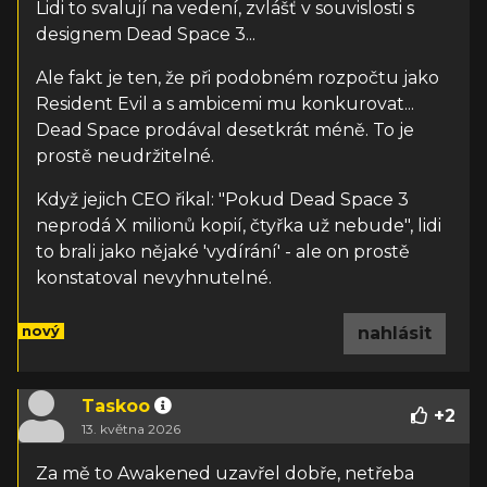
Lidi to svalují na vedení, zvlášť v souvislosti s
designem Dead Space 3...
Ale fakt je ten, že při podobném rozpočtu jako
Resident Evil a s ambicemi mu konkurovat...
Dead Space prodával desetkrát méně. To je
prostě neudržitelné.
Když jejich CEO řikal: "Pokud Dead Space 3
neprodá X milionů kopií, čtyřka už nebude", lidi
to brali jako nějaké 'vydírání' - ale on prostě
konstatoval nevyhnutelné.
nový
nahlásit
Taskoo
+
2
13. května 2026
Za mě to Awakened uzavřel dobře, netřeba