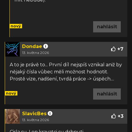
nový
nahlásit
Dondae
+
7
13. května 2026
A to je právě to... První díl nejspíš vznikal aniž by
nějaký čísla vůbec měli možnost hodnotit.
Prostě vize, nadšení, tvrdá práce -> úspěch....
nový
nahlásit
SlavicBes
+
3
13. května 2026
Cisla su. Len kravatci su drbnuti.