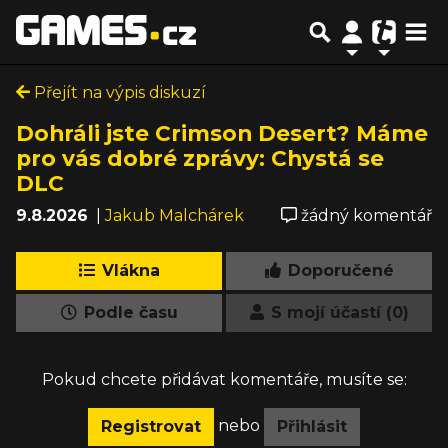
Přejít na výpis diskuzí
Dohráli jste Crimson Desert? Máme
pro vás dobré zprávy: Chystá se
DLC
9.8.2026
|
Jakub Malchárek
žádný komentář
Vlákna
Doporučené
Podle času
S mojí účastí (0)
Pokud chcete přidávat komentáře, musíte se:
nebo
Registrovat
Přihlásit