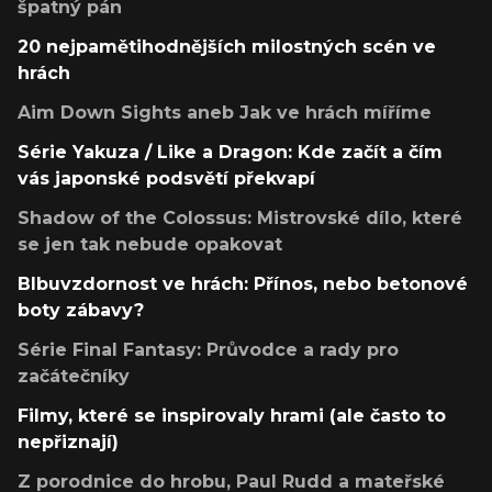
špatný pán
20 nejpamětihodnějších milostných scén ve
hrách
Aim Down Sights aneb Jak ve hrách míříme
Série Yakuza / Like a Dragon: Kde začít a čím
vás japonské podsvětí překvapí
Shadow of the Colossus: Mistrovské dílo, které
se jen tak nebude opakovat
Blbuvzdornost ve hrách: Přínos, nebo betonové
boty zábavy?
Série Final Fantasy: Průvodce a rady pro
začátečníky
Filmy, které se inspirovaly hrami (ale často to
nepřiznají)
Z porodnice do hrobu, Paul Rudd a mateřské