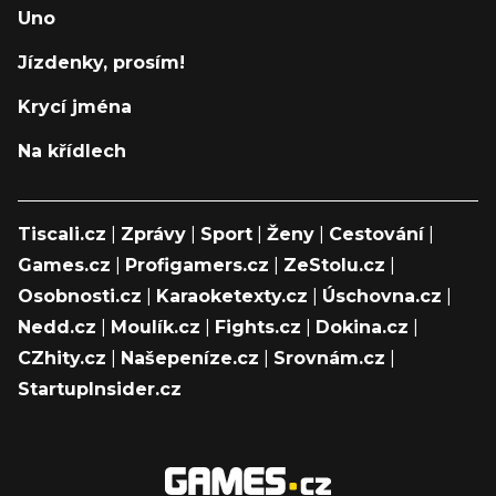
Uno
Jízdenky, prosím!
Krycí jména
Na křídlech
Tiscali.cz
|
Zprávy
|
Sport
|
Ženy
|
Cestování
|
Games.cz
|
Profigamers.cz
|
ZeStolu.cz
|
Osobnosti.cz
|
Karaoketexty.cz
|
Úschovna.cz
|
Nedd.cz
|
Moulík.cz
|
Fights.cz
|
Dokina.cz
|
CZhity.cz
|
Našepeníze.cz
|
Srovnám.cz
|
StartupInsider.cz