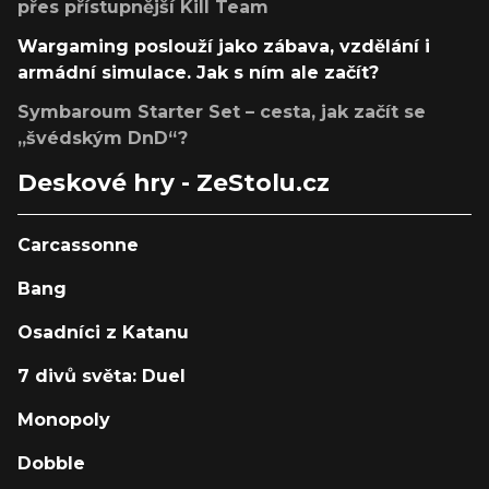
přes přístupnější Kill Team
Wargaming poslouží jako zábava, vzdělání i
armádní simulace. Jak s ním ale začít?
Symbaroum Starter Set – cesta, jak začít se
„švédským DnD“?
Deskové hry - ZeStolu.cz
Carcassonne
Bang
Osadníci z Katanu
7 divů světa: Duel
Monopoly
Dobble