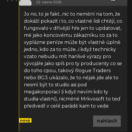
22. srpna 2025
Jo no, to je fakt...nic to nemění na tom, že
dokáží pokazit i to, co vlastně lidi chtějí, co
fungovalo v dřívější hře jen to updatovat,
mě jako koncovému zákazníku co za to
vyplázne peníze může být vlastně úplně
jedno, kdo za to může...i když technicky
vzato nebudu mít hanlivé výrazy pro
vývojáře jako spíš pro ty producenty co se
do toho cpou, takový Rogue Traders
nebo BG3 ukázalo, že to nějak jde ale to
nesmí být to studio asi pod
megakorporací (i když nevím kdo ty
studia vlastní), nicméně Mrkvosoft to teď
předvedl v celé parádě kam to vede
nový
nahlásit