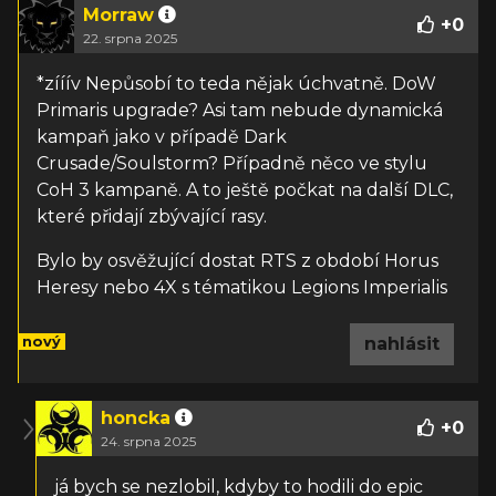
Morraw
+
0
22. srpna 2025
*zííív Nepůsobí to teda nějak úchvatně. DoW
Primaris upgrade? Asi tam nebude dynamická
kampaň jako v případě Dark
Crusade/Soulstorm? Případně něco ve stylu
CoH 3 kampaně. A to ještě počkat na další DLC,
které přidají zbývající rasy.
Bylo by osvěžující dostat RTS z období Horus
Heresy nebo 4X s tématikou Legions Imperialis
nový
nahlásit
honcka
+
0
24. srpna 2025
já bych se nezlobil, kdyby to hodili do epic