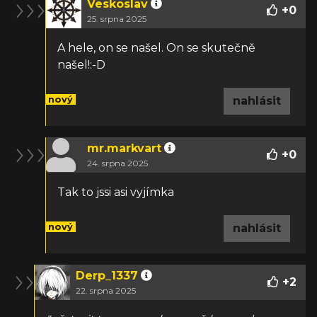
Veskoslav
+
0
25. srpna 2025
A hele, on se našel. On se skutečně
našel!:-D
nový
nahlásit
mr.markvart
+
0
24. srpna 2025
Tak to jssi asi vyjímka
nový
nahlásit
Derp_1337
+
2
22. srpna 2025