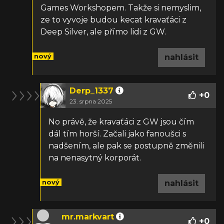
Games Workshopem. Takže si nemyslim,
ze to vyvoje budou kecat kravaťáci z
Deep Silver, ale přímo lidi z GW.
nový
nahlásit
Derp_1337
+
0
23. srpna 2025
No právě, že kravaťáci z GW jsou čím
dál tím horší. Začali jako fanoušci s
nadšením, ale pak se postupně změnili
na nenasytný korporát.
nový
nahlásit
mr.markvart
+
0