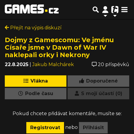
Přejít na výpis diskuzí
Dojmy z Gamescomu: Ve jménu
Císaře jsme v Dawn of War IV
naklepali orky i Nekrony
22.8.2025
|
Jakub Malchárek
20 příspěvků
Vlákna
Doporučené
Podle času
S mojí účastí (0)
Pokud chcete přidávat komentáře, musíte se:
nebo
Registrovat
Přihlásit