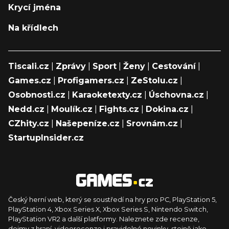
Krycí jména
Na křídlech
Tiscali.cz
|
Zprávy
|
Sport
|
Ženy
|
Cestování
|
Games.cz
|
Profigamers.cz
|
ZeStolu.cz
|
Osobnosti.cz
|
Karaoketexty.cz
|
Úschovna.cz
|
Nedd.cz
|
Moulík.cz
|
Fights.cz
|
Dokina.cz
|
CZhity.cz
|
Našepeníze.cz
|
Srovnám.cz
|
StartupInsider.cz
Český herní web, který se soustředí na hry pro PC, PlayStation 5,
PlayStation 4, Xbox Series X, Xbox Series S, Nintendo Switch,
PlayStation VR2 a další platformy. Naleznete zde recenze,
dojmy z hraní, videorecenze i pravidelné novinky, stejně jako