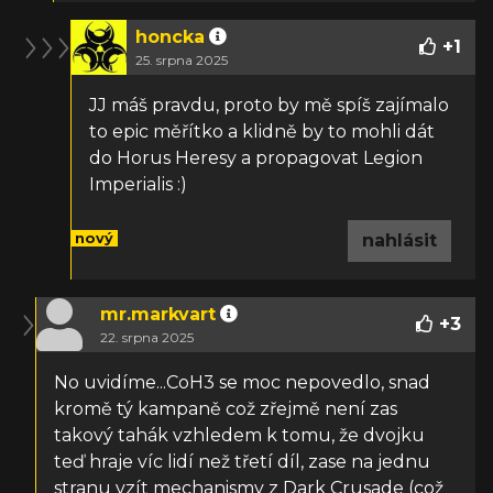
honcka
+
1
25. srpna 2025
JJ máš pravdu, proto by mě spíš zajímalo
to epic měřítko a klidně by to mohli dát
do Horus Heresy a propagovat Legion
Imperialis :)
nový
nahlásit
mr.markvart
+
3
22. srpna 2025
No uvidíme...CoH3 se moc nepovedlo, snad
kromě tý kampaně což zřejmě není zas
takový tahák vzhledem k tomu, že dvojku
teď hraje víc lidí než třetí díl, zase na jednu
stranu vzít mechanismy z Dark Crusade (což