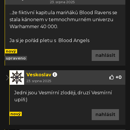
23. srpna 2025
...že fiktivní kapitula mariňáků Blood Ravens se
stala kánonem v temnochmurném univerzu
Warhammer 40 000.
Ja si je pořád pletu s Blood Angels
nový
nahlásit
upraveno
Veskoslav
+
0
23. srpna 2025
Jedni jsou Vesmírní zloději, druzí Vesmírní
upíři:)
nový
nahlásit