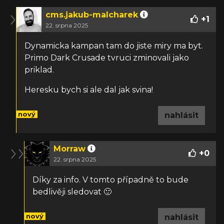
cms.jakub-malcharek
+
1
22. srpna 2025
Dynamicka kampan tam do jiste miry ma byt.
Primo Dark Crusade tvruci zminovali jako
priklad.
Heresku bych si ale dal jak svina!
nový
nahlásit
Morraw
+
0
22. srpna 2025
Díky za info. V tomto případně to bude
bedlivěji sledovat 🙂
nový
nahlásit