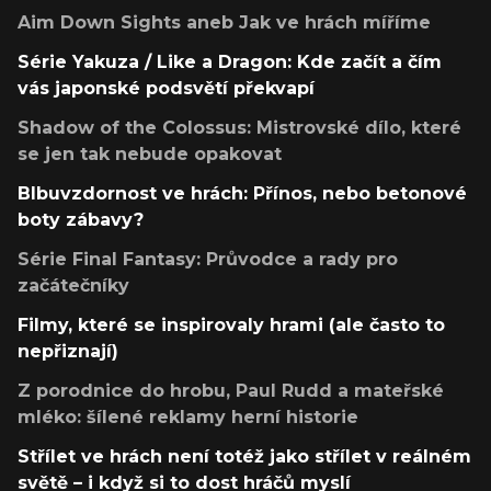
Aim Down Sights aneb Jak ve hrách míříme
Série Yakuza / Like a Dragon: Kde začít a čím
vás japonské podsvětí překvapí
Shadow of the Colossus: Mistrovské dílo, které
se jen tak nebude opakovat
Blbuvzdornost ve hrách: Přínos, nebo betonové
boty zábavy?
Série Final Fantasy: Průvodce a rady pro
začátečníky
Filmy, které se inspirovaly hrami (ale často to
nepřiznají)
Z porodnice do hrobu, Paul Rudd a mateřské
mléko: šílené reklamy herní historie
Střílet ve hrách není totéž jako střílet v reálném
světě – i když si to dost hráčů myslí