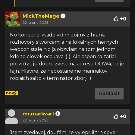
MickTheMage
+
0
22. srpna 2025
No konecne, vsade vidim dojmy z hrania,
rozhovory s tvorcami a na lokalnych hernych
weboch stale nic (a obzvlast na tom jednom,
kde to clovek ocakava ;) ). Ale aspon sa zatial
potvrdzuju dobre zvesti na adresu DOW4, to je
fajn. Hlavne, ze nedostaneme marinakov
robiaich salto v terminator zborji ;)
nový
nahlásit
mr.markvart
+
0
22. srpna 2025
Jsem zvedavej, doufám, že vylepšili trn cover