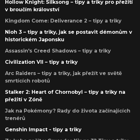
Hollow Knight: Silksong – tipy a triky pro přežití
v broučím království
Kingdom Come: Deliverance 2 – tipy a triky
Nioh 3 – tipy a triky, jak se postavit démonům v
historickém Japonsku
Assassin's Creed Shadows – tipy a triky
Civilization VII – tipy a triky
Arc Raiders – tipy a triky, jak přežít ve světě
smrtících robotů
Stalker 2: Heart of Chornobyl – tipy a triky na
přežití v Zóně
Jak na Pokémony? Rady do života začínajících
trenérů
Genshin Impact - tipy a triky