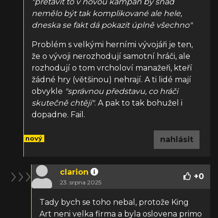
"přetavit to v novou kampaň by snad
nemělo být tak komplikované ale hele,
dneska se fakt dá pokazit úplně všechno"
Problém s velkými herními vývojáři je ten,
že o vývoji nerozhodují samotní hráči, ale
rozhodují o tom vrcholoví manažeři, kteří
žádné hry (většinou) nehrají. A ti lidé mají
obvykle
"správnou představu, co hráči
skutečně chtějí"
. A pak to tak bohužel i
dopadne. Fail.
nový
nahlásit
clarion
+
0
23. srpna 2025
Tady bych se toho nebal, protože King
Art neni velka firma a byla oslovena primo