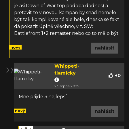
je asi Dawn of War top podoba dodnes) a
přetavit to v novou kampaň by snad nemělo
být tak komplikované ale hele, dneska se fakt
dá pokazit úplně všechno, viz. SW:
Battlefront 1+2 remaster nebo co to mělo být
nový
nahlásit
Whippeti-
tlamicky
+
0
23. srpna 2025
Mne přijde 3 nejlepší.
nový
nahlásit