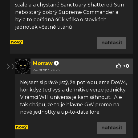
scale ala chystané
Sanctuary Shattered Sun
nebo starý dobrý Supreme Commander a
byla to pořádná 40k válka o stovkách
jednotek včetně titánů
nový
nahlásit
Morraw
+
0
24. srpna 2025
Nejsem si právě jistý, že potřebujeme DoW4,
kór když teď vyšla definitive verze jedničky.
V rámci WH universa je kam sáhnout…Ale
tak chápu, že to je hlavně GW promo na
nové jednotky a up-to-date lore.
nový
nahlásit