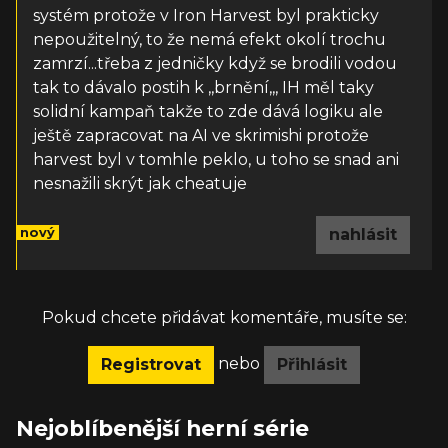
systém protože v Iron Harvest byl prakticky
nepoužitelný, to že nemá efekt okolí trochu
zamrzí...třeba z jedničky když se brodili vodou
tak to dávalo postih k ,,brnění,,, IH měl taky
solidní kampaň takže to zde dává logiku ale
ještě zapracovat na AI ve skrimishi protože
harvest byl v tomhle peklo, u toho se snad ani
nesnažili skrýt jak cheatuje
nový
nahlásit
Pokud chcete přidávat komentáře, musíte se:
nebo
Registrovat
Přihlásit
Nejoblíbenější herní série