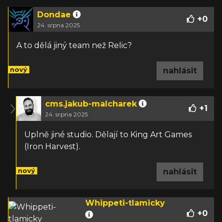
Dondae
+
0
24. srpna 2025
A to dělá jiný team než Relic?
nový
nahlásit
cms.jakub-malcharek
+
1
24. srpna 2025
Uplně jiné studio. Dělají to King Art Games
(Iron Harvest).
nový
nahlásit
Whippeti-tlamicky
+
0