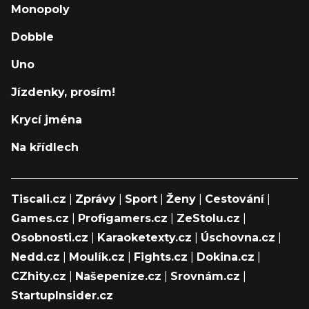
Monopoly
Dobble
Uno
Jízdenky, prosím!
Krycí jména
Na křídlech
Tiscali.cz
|
Zprávy
|
Sport
|
Ženy
|
Cestování
|
Games.cz
|
Profigamers.cz
|
ZeStolu.cz
|
Osobnosti.cz
|
Karaoketexty.cz
|
Úschovna.cz
|
Nedd.cz
|
Moulík.cz
|
Fights.cz
|
Dokina.cz
|
CZhity.cz
|
Našepeníze.cz
|
Srovnám.cz
|
StartupInsider.cz