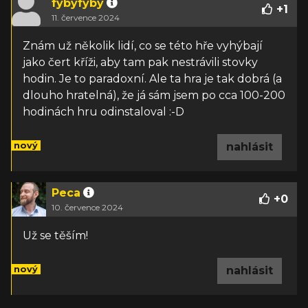
fybyfyby
+
1
11. července 2024
Znám už několik lidí, co se této hře vyhýbají
jako čert kříži, aby tam pak nestrávili stovky
hodin. Je to paradoxní. Ale ta hra je tak dobrá (a
dlouho hratelná), že já sám jsem po cca 100-200
hodinách hru odinstaloval :-D
nový
nahlásit
Peca
+
0
10. července 2024
Už se těším!
nový
nahlásit