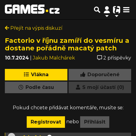
Přejít na výpis diskuzí
Factorio v říjnu zamíří do vesmíru a
dostane pořádně macatý patch
10.7.2024
|
Jakub Malchárek
2 příspěvky
Vlákna
Doporučené
Podle času
S mojí účastí (0)
Pokud chcete přidávat komentáře, musíte se:
nebo
Registrovat
Přihlásit