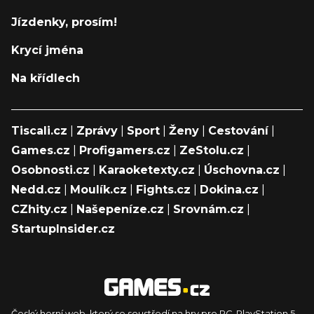
Jízdenky, prosím!
Krycí jména
Na křídlech
Tiscali.cz
|
Zprávy
|
Sport
|
Ženy
|
Cestování
|
Games.cz
|
Profigamers.cz
|
ZeStolu.cz
|
Osobnosti.cz
|
Karaoketexty.cz
|
Úschovna.cz
|
Nedd.cz
|
Moulík.cz
|
Fights.cz
|
Dokina.cz
|
CZhity.cz
|
Našepeníze.cz
|
Srovnám.cz
|
StartupInsider.cz
Český herní web, který se soustředí na hry pro PC, PlayStation 5,