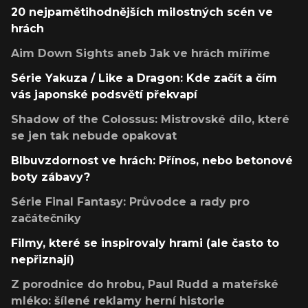
20 nejpamětihodnějších milostných scén ve
hrách
Aim Down Sights aneb Jak ve hrách míříme
Série Yakuza / Like a Dragon: Kde začít a čím
vás japonské podsvětí překvapí
Shadow of the Colossus: Mistrovské dílo, které
se jen tak nebude opakovat
Blbuvzdornost ve hrách: Přínos, nebo betonové
boty zábavy?
Série Final Fantasy: Průvodce a rady pro
začátečníky
Filmy, které se inspirovaly hrami (ale často to
nepřiznají)
Z porodnice do hrobu, Paul Rudd a mateřské
mléko: šílené reklamy herní historie