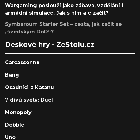
Wargaming poslouží jako zábava, vzdělání i
armádní simulace. Jak s ním ale začít?
Symbaroum Starter Set – cesta, jak začít se
„švédským DnD“?
Deskové hry - ZeStolu.cz
Carcassonne
Bang
Osadníci z Katanu
7 divů světa: Duel
Monopoly
Dobble
Uno