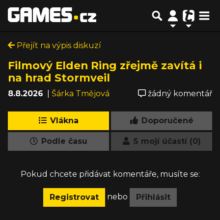
Přejít na výpis diskuzí
Filmový Elden Ring zřejmě zavítá i
na hrad Stormveil
8.8.2026
|
Šárka Tmějová
žádný komentář
Vlákna
Doporučené
Podle času
S mojí účastí (0)
Pokud chcete přidávat komentáře, musíte se:
nebo
Registrovat
Přihlásit