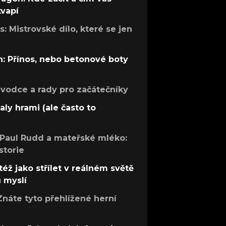
kvapí
: Mistrovské dílo, které se jen
: Přínos, nebo betonové boty
růvodce a rady pro začátečníky
aly hrami (ale často to
 Paul Rudd a mateřské mléko:
storie
též jako střílet v reálném světě
ů myslí
Znáte tyto přehlížené herní