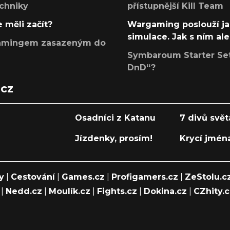
echniky
přístupnější Kill Team
 měli začít?
Wargaming poslouží ja
simulace. Jak s ním ale
argamingem zasazeným do
Symbaroum Starter Set 
DnD“?
.cz
Osadníci z Katanu
7 divů svět
Jízdenky, prosím!
Krycí jmén
y
|
Cestování
|
Games.cz
|
Profigamers.cz
|
ZeStolu.c
|
Nedd.cz
|
Moulík.cz
|
Fights.cz
|
Dokina.cz
|
CZhity.