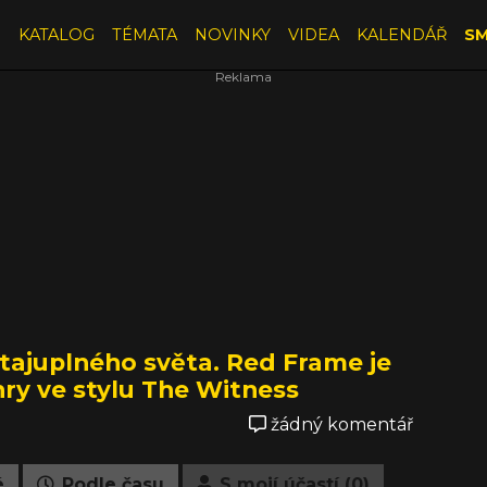
E
KATALOG
TÉMATA
NOVINKY
VIDEA
KALENDÁŘ
SM
ajuplného světa. Red Frame je
hry ve stylu The Witness
žádný komentář
é
Podle času
S mojí účastí (0)