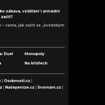
ko zábava, vzdělání i armádní
 začít?
– cesta, jak začít se „švédským
a: Duel
Monopoly
a
Na křídlech
z
|
Osobnosti.cz
|
cz
|
Našepeníze.cz
|
Srovnám.cz
|