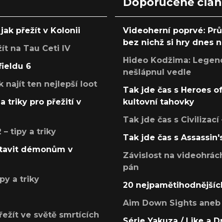
Doporučené člá
jak přežít v Kolonii
Videoherní poprvé: Pr
bez nichž si hry dnes
žít na Tau Ceti IV
Hideo Kodžima: Legendá
fieldu 6
nešlápnul vedle
k najít ten nejlepší loot
Tak jde čas s Heroes o
a triky pro přežití v
kultovní tahovky
Tak jde čas s Civilizací
 tipy a triky
Tak jde čas s Assassin'
postavit démonům v
Závislost na videohrác
pán
py a triky
20 nejpamětihodnějšíc
Aim Down Sights aneb 
přežít ve světě smrtících
Série Yakuza / Like a D