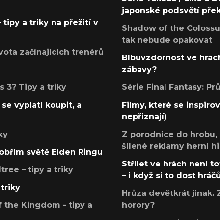
japonské podsvětí pře
tipy a triky na přežití v
Shadow of the Colossus
tak nebude opakovat
ota začínajících trenérů
Blbuvzdornost ve hrách
zábavy?
 3? Tipy a triky
Série Final Fantasy: P
se vyplatí koupit, a
Filmy, které se inspirov
nepřiznají)
ky
Z porodnice do hrobu,
šílené reklamy herní hi
v obřím světě Elden Ringu
Střílet ve hrách není to
ree – tipy a triky
– i když si to dost hráč
triky
Hrůza devětkrát jinak. 
 the Kingdom - tipy a
horory?