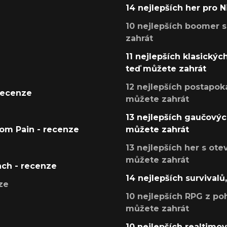
14 nejlepších her pro 
10 nejlepších boomer s
zahrát
11 nejlepších klasickýc
teď můžete zahrát
12 nejlepších postapoka
recenze
můžete zahrát
13 nejlepších gaučových
tom Pain - recenze
můžete zahrát
13 nejlepších her s ot
můžete zahrát
ach - recenze
14 nejlepších survivalů
ze
10 nejlepších RPG z poh
můžete zahrát
10 nejlepších realtimový