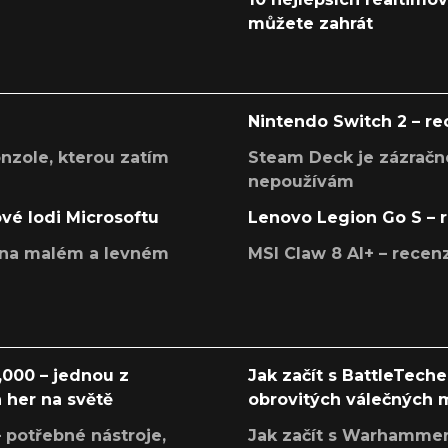
můžete zahrát
Nintendo Switch 2 – r
onzole, kterou zatím
Steam Deck je zázračné
nepoužívám
ové lodi Microsoftu
Lenovo Legion Go S – 
í na malém a levném
MSI Claw 8 AI+ – rece
000 – jednou z
Jak začít s BattleTech
 her na světě
obrovitých válečných
 potřebné nástroje,
Jak začít s Warhamme