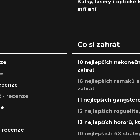
Kulky, lasery i optické
y
střílení
y
Co si zahrát
nze
10 nejlepších nekonečn
zahrát
ze
16 nejlepších remaků a
recenze
zahrát
 - recenze
11 nejlepších gangstere
ze
12 nejlepších roguelite
13 nejlepších hororů, k
- recenze
10 nejlepších 4X strate