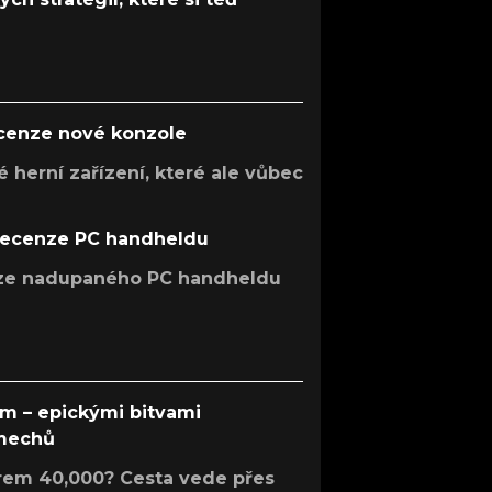
ecenze nové konzole
 herní zařízení, které ale vůbec
recenze PC handheldu
nze nadupaného PC handheldu
em – epickými bitvami
 mechů
rem 40,000? Cesta vede přes