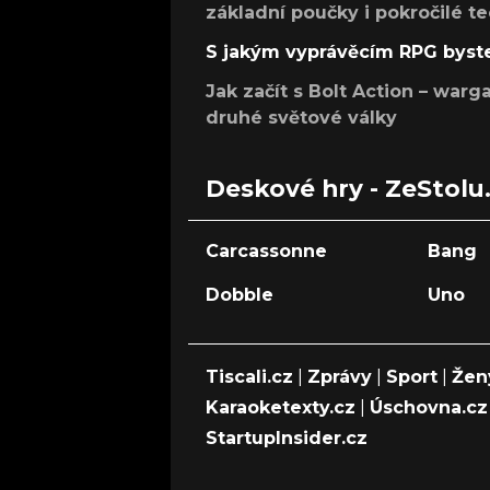
základní poučky i pokročilé t
S jakým vyprávěcím RPG byste
Jak začít s Bolt Action – w
druhé světové války
Deskové hry - ZeStolu
Carcassonne
Bang
Dobble
Uno
Tiscali.cz
|
Zprávy
|
Sport
|
Žen
Karaoketexty.cz
|
Úschovna.cz
StartupInsider.cz