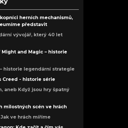
nky
ůkopníci herních mechanismů,
 neumíme představit
rní vývojář, který 40 let
f Might and Magic – historie
 – historie legendární strategie
s Creed - historie série
h, aneb Když jsou hry špatný
h milostných scén ve hrách
Jak ve hrách míříme
ragon: Kde začít a čím vás