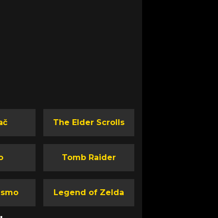
ač
The Elder Scrolls
o
Tomb Raider
ismo
Legend of Zelda