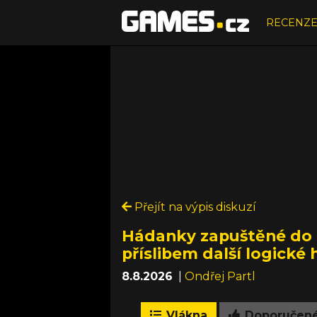
RECENZ
Přejít na výpis diskuzí
Hádanky zapuštěné do t
příslibem další logické 
8.8.2026
|
Ondřej Partl
Vlákna
Doporučen