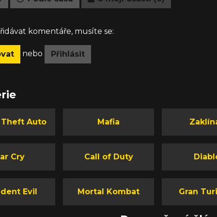
idávat komentáře, musíte se:
nebo
ovat
Přihlásit
rie
 Theft Auto
Mafia
Zaklín
ar Cry
Call of Duty
Diabl
dent Evil
Mortal Kombat
Gran Tur