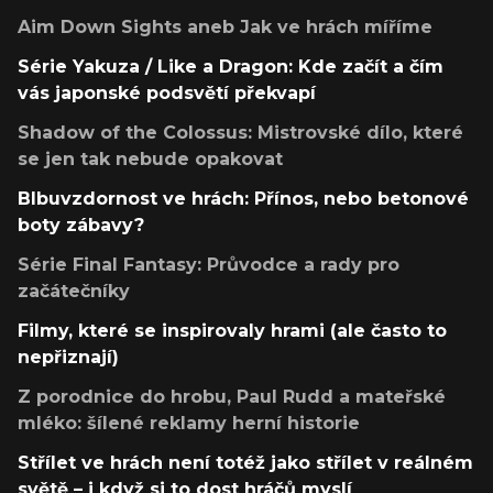
Aim Down Sights aneb Jak ve hrách míříme
Série Yakuza / Like a Dragon: Kde začít a čím
vás japonské podsvětí překvapí
Shadow of the Colossus: Mistrovské dílo, které
se jen tak nebude opakovat
Blbuvzdornost ve hrách: Přínos, nebo betonové
boty zábavy?
Série Final Fantasy: Průvodce a rady pro
začátečníky
Filmy, které se inspirovaly hrami (ale často to
nepřiznají)
Z porodnice do hrobu, Paul Rudd a mateřské
mléko: šílené reklamy herní historie
Střílet ve hrách není totéž jako střílet v reálném
světě – i když si to dost hráčů myslí