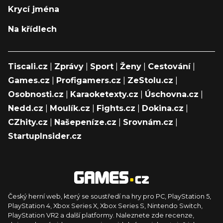
Krycí jména
Na křídlech
Tiscali.cz
|
Zprávy
|
Sport
|
Ženy
|
Cestování
|
Games.cz
|
Profigamers.cz
|
ZeStolu.cz
|
Osobnosti.cz
|
Karaoketexty.cz
|
Úschovna.cz
|
Nedd.cz
|
Moulík.cz
|
Fights.cz
|
Dokina.cz
|
CZhity.cz
|
Našepeníze.cz
|
Srovnám.cz
|
StartupInsider.cz
Český herní web, který se soustředí na hry pro PC, PlayStation 5,
PlayStation 4, Xbox Series X, Xbox Series S, Nintendo Switch,
PlayStation VR2 a další platformy. Naleznete zde recenze,