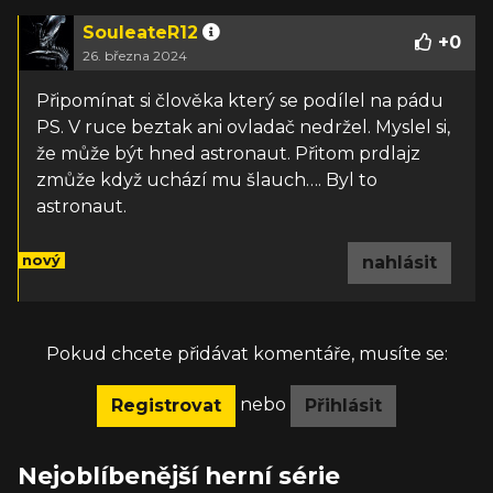
SouleateR12
+
0
26. března 2024
Připomínat si člověka který se podílel na pádu
PS. V ruce beztak ani ovladač nedržel. Myslel si,
že může být hned astronaut. Přitom prdlajz
zmůže když uchází mu šlauch…. Byl to
astronaut.
nový
nahlásit
Pokud chcete přidávat komentáře, musíte se:
nebo
Registrovat
Přihlásit
Nejoblíbenější herní série