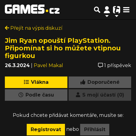
Přejít na výpis diskuzí
Jim Ryan opouští PlayStation.
Připomínat si ho můžete vtipnou
figurkou
26.3.2024
|
Pavel Makal
1 příspěvek
Vlákna
Doporučené
Podle času
S mojí účastí (0)
Pokud chcete přidávat komentáře, musíte se:
nebo
Registrovat
Přihlásit