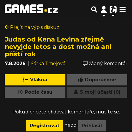
Přejít na výpis diskuzí
Judas od Kena Levina zřejmě
nevyjde letos a dost možná ani
příští rok
7.8.2026
|
Šárka Tmějová
žádný komentář
Vlákna
Doporučené
Podle času
S mojí účastí (0)
Pokud chcete přidávat komentáře, musíte se:
nebo
Registrovat
Přihlásit