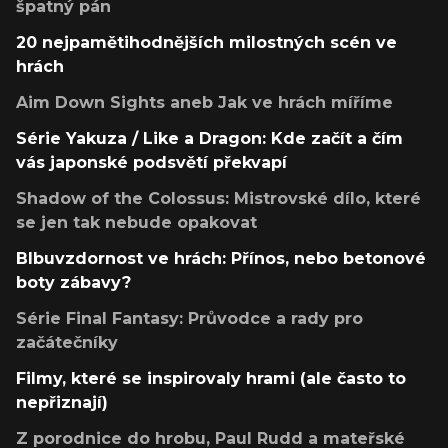
špatný pán
20 nejpamětihodnějších milostných scén ve
hrách
Aim Down Sights aneb Jak ve hrách míříme
Série Yakuza / Like a Dragon: Kde začít a čím
vás japonské podsvětí překvapí
Shadow of the Colossus: Mistrovské dílo, které
se jen tak nebude opakovat
Blbuvzdornost ve hrách: Přínos, nebo betonové
boty zábavy?
Série Final Fantasy: Průvodce a rady pro
začátečníky
Filmy, které se inspirovaly hrami (ale často to
nepřiznají)
Z porodnice do hrobu, Paul Rudd a mateřské