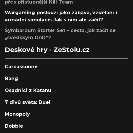
přes přístupnější Kill Team
Wargaming poslouží jako zábava, vzdělání i
armádní simulace. Jak s ním ale začít?
Symbaroum Starter Set – cesta, jak začít se
„švédským DnD“?
Deskové hry - ZeStolu.cz
Carcassonne
Bang
Osadníci z Katanu
7 divů světa: Duel
Monopoly
Dobble