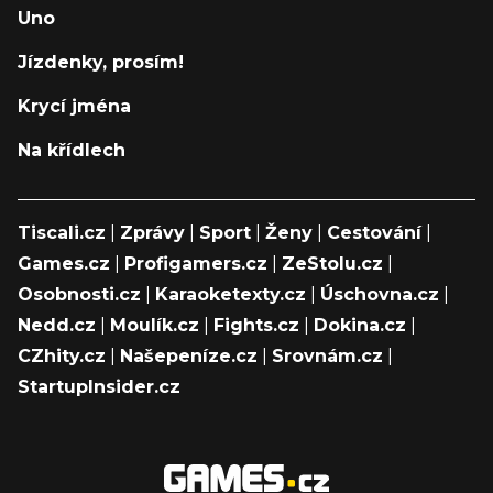
Uno
Jízdenky, prosím!
Krycí jména
Na křídlech
Tiscali.cz
|
Zprávy
|
Sport
|
Ženy
|
Cestování
|
Games.cz
|
Profigamers.cz
|
ZeStolu.cz
|
Osobnosti.cz
|
Karaoketexty.cz
|
Úschovna.cz
|
Nedd.cz
|
Moulík.cz
|
Fights.cz
|
Dokina.cz
|
CZhity.cz
|
Našepeníze.cz
|
Srovnám.cz
|
StartupInsider.cz