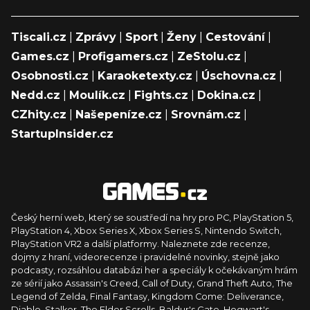
Tiscali.cz
|
Zprávy
|
Sport
|
Ženy
|
Cestování
|
Games.cz
|
Profigamers.cz
|
ZeStolu.cz
|
Osobnosti.cz
|
Karaoketexty.cz
|
Úschovna.cz
|
Nedd.cz
|
Moulík.cz
|
Fights.cz
|
Dokina.cz
|
CZhity.cz
|
Našepeníze.cz
|
Srovnám.cz
|
StartupInsider.cz
Český herní web, který se soustředí na hry pro PC, PlayStation 5,
PlayStation 4, Xbox Series X, Xbox Series S, Nintendo Switch,
PlayStation VR2 a další platformy. Naleznete zde recenze,
dojmy z hraní, videorecenze i pravidelné novinky, stejně jako
podcasty, rozsáhlou databázi her a speciály k očekávaným hrám
ze sérií jako Assassin's Creed, Call of Duty, Grand Theft Auto, The
Legend of Zelda, Final Fantasy, Kingdom Come: Deliverance,
Diablo, Stalker, The Elder Scrolls, Baldur's Gate, Hogwart's