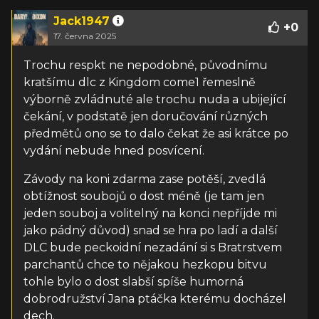
Jack1947
+
0
17. června 2025
Trochu respkt ne nepodobné, původnímu
kratšímu dlc z Kingdom come1 řemeslně
výborně zvládnuté ale trochu nuda a ubijející
čekání, v podstatě jen doručování různých
předmětů ono se to dalo čekat že asi krátce po
vydání nebude hned posvícení.
Závody na koni zdarma zase potěší, zvedlá
obtížnost soubojů o dost méně (je tam jen
jeden souboj a volitelný na konci nepříjde mi
jako pádný důvod) snad se hra po ladí a další
DLC bude peckoidní nezadání si s Bratrstvem
parchantů chce to nějakou hezkopu bitvu
tohle bylo o dost slabší spíše humorná
dobrodružství Jana ptáčka kterému docházel
dech.