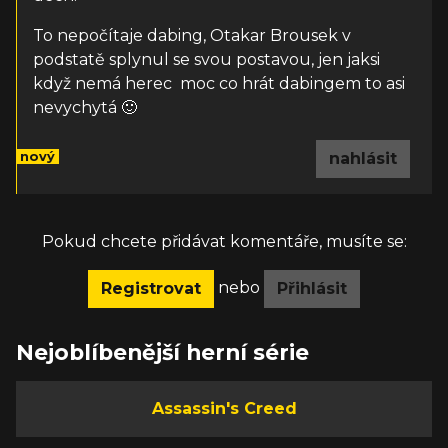
To nepočítaje dabing, Otakar Brousek v
podstatě splynul se svou postavou, jen jaksi
když nemá herec moc co hrát dabingem to asi
nevychytá 🙂
nový
nahlásit
Pokud chcete přidávat komentáře, musíte se:
nebo
Registrovat
Přihlásit
Nejoblíbenější herní série
Assassin's Creed