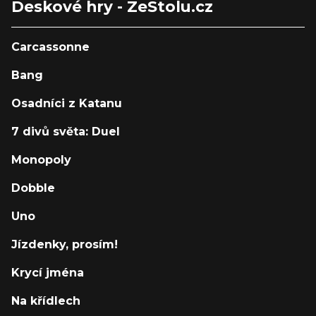
Deskové hry - ZeStolu.cz
Carcassonne
Bang
Osadníci z Katanu
7 divů světa: Duel
Monopoly
Dobble
Uno
Jízdenky, prosím!
Krycí jména
Na křídlech