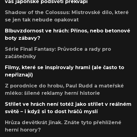
vás japonské podsvětí překvapí
Shadow of the Colossus: Mistrovské dílo, které
se jen tak nebude opakovat
Blbuvzdornost ve hrách: Přínos, nebo betonové
boty zábavy?
Série Final Fantasy: Průvodce a rady pro
začátečníky
Filmy, které se inspirovaly hrami (ale často to
nepřiznají)
Z porodnice do hrobu, Paul Rudd a mateřské
mléko: šílené reklamy herní historie
Střílet ve hrách není totéž jako střílet v reálném
světě – i když si to dost hráčů myslí
Hrůza devětkrát jinak. Znáte tyto přehlížené
herní horory?