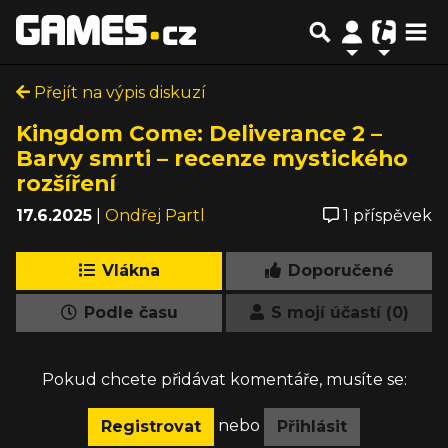
Přejít na výpis diskuzí
Kingdom Come: Deliverance 2 –
Barvy smrti – recenze mystického
rozšíření
17.6.2025
|
Ondřej Partl
1 příspěvek
Vlákna
Doporučené
Podle času
S mojí účastí (0)
Pokud chcete přidávat komentáře, musíte se:
nebo
Registrovat
Přihlásit