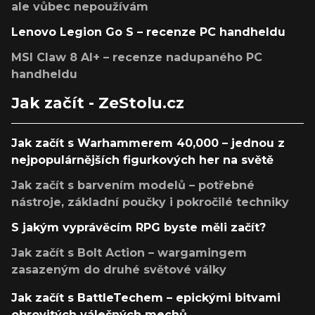
ale vůbec nepoužívám
Lenovo Legion Go S – recenze PC handheldu
MSI Claw 8 AI+ – recenze nadupaného PC
handheldu
Jak začít - ZeStolu.cz
Jak začít s Warhammerem 40,000 – jednou z
nejpopulárnějších figurkových her na světě
Jak začít s barvením modelů – potřebné
nástroje, základní poučky i pokročilé techniky
S jakým vyprávěcím RPG byste měli začít?
Jak začít s Bolt Action – wargamingem
zasazeným do druhé světové války
Jak začít s BattleTechem – epickými bitvami
obrovitých válečných mechů