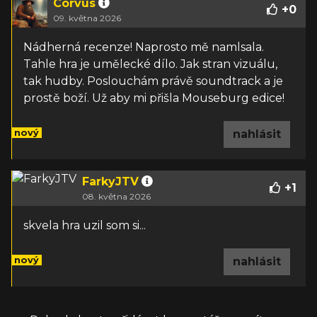
Corvus
+
0
09. května 2026
Nádherná recenze! Naprosto mě namlsala.
Tahle hra je umělecké dílo. Jak stran vizuálu,
tak hudby. Poslouchám právě soundtrack a je
prostě boží. Už aby mi přišla Mouseburg edice!
nový
nahlásit
FarkyJTV
+
1
08. května 2026
skvela hra uzil som si...
nový
nahlásit