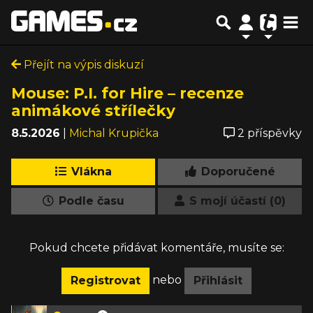
Přejít na výpis diskuzí
Mouse: P.I. for Hire – recenze
animákové střílečky
8.5.2026
|
Michal Krupička
2 příspěvky
Vlákna
Doporučené
Podle času
S mojí účastí (0)
Pokud chcete přidávat komentáře, musíte se:
nebo
Registrovat
Přihlásit