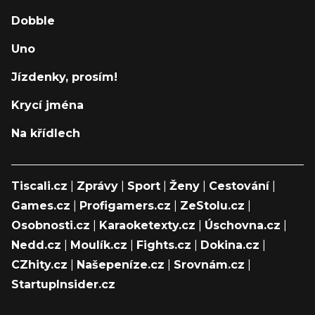
Dobble
Uno
Jízdenky, prosím!
Krycí jména
Na křídlech
Tiscali.cz
|
Zprávy
|
Sport
|
Ženy
|
Cestování
|
Games.cz
|
Profigamers.cz
|
ZeStolu.cz
|
Osobnosti.cz
|
Karaoketexty.cz
|
Úschovna.cz
|
Nedd.cz
|
Moulík.cz
|
Fights.cz
|
Dokina.cz
|
CZhity.cz
|
Našepeníze.cz
|
Srovnám.cz
|
StartupInsider.cz