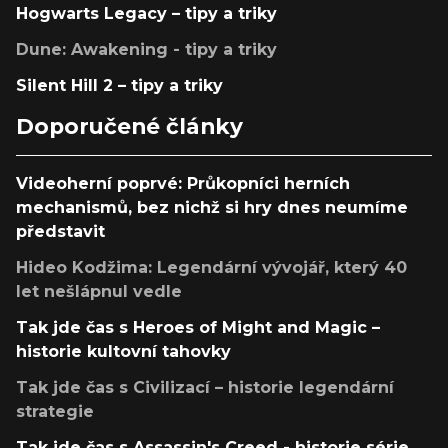
Hogwarts Legacy – tipy a triky
Dune: Awakening - tipy a triky
Silent Hill 2 – tipy a triky
Doporučené články
Videoherní poprvé: Průkopníci herních
mechanismů, bez nichž si hry dnes neumíme
představit
Hideo Kodžima: Legendární vývojář, který 40
let nešlápnul vedle
Tak jde čas s Heroes of Might and Magic –
historie kultovní tahovky
Tak jde čas s Civilizací – historie legendární
strategie
Tak jde čas s Assassin's Creed - historie série