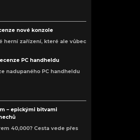
ecenze nové konzole
 herní zařízení, které ale vůbec
recenze PC handheldu
nze nadupaného PC handheldu
em – epickými bitvami
 mechů
rem 40,000? Cesta vede přes