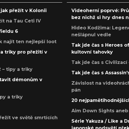
jak přežít v Kolonii
Videoherní poprvé: Pr
bez nichž si hry dnes
žít na Tau Ceti IV
Hideo Kodžima: Legendá
fieldu 6
nešlápnul vedle
k najít ten nejlepší loot
Tak jde čas s Heroes o
a triky pro přežití v
kultovní tahovky
Tak jde čas s Civilizací
 tipy a triky
Tak jde čas s Assassin'
postavit démonům v
Závislost na videohrác
pán
py a triky
20 nejpamětihodnějšíc
Aim Down Sights aneb 
přežít ve světě smrtících
Série Yakuza / Like a D
japonské podsvětí pře