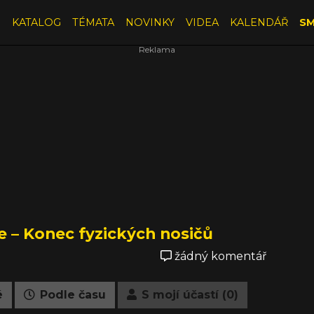
E
KATALOG
TÉMATA
NOVINKY
VIDEA
KALENDÁŘ
SM
e – Konec fyzických nosičů
žádný komentář
é
Podle času
S mojí účastí (0)