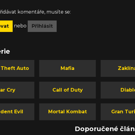
idávat komentáře, musíte se:
nebo
ovat
Přihlásit
rie
 Theft Auto
Mafia
Zaklín
ar Cry
Call of Duty
Diabl
dent Evil
Mortal Kombat
Gran Tur
Doporučené člá