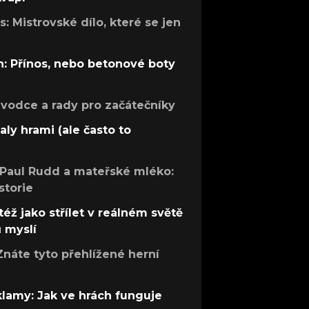
: Mistrovské dílo, které se jen
: Přínos, nebo betonové boty
růvodce a rady pro začátečníky
aly hrami (ale často to
 Paul Rudd a mateřské mléko:
storie
též jako střílet v reálném světě
ů myslí
Znáte tyto přehlížené herní
 klamy: Jak ve hrách funguje