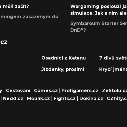
 měli začít?
Wargaming poslouží ja
simulace. Jak s ním ale
argamingem zasazeným do
Symbaroum Starter Set 
DnD“?
.cz
Osadníci z Katanu
7 divů svět
Jízdenky, prosím!
Krycí jmén
y
|
Cestování
|
Games.cz
|
Profigamers.cz
|
ZeStolu.c
|
Nedd.cz
|
Moulík.cz
|
Fights.cz
|
Dokina.cz
|
CZhity.