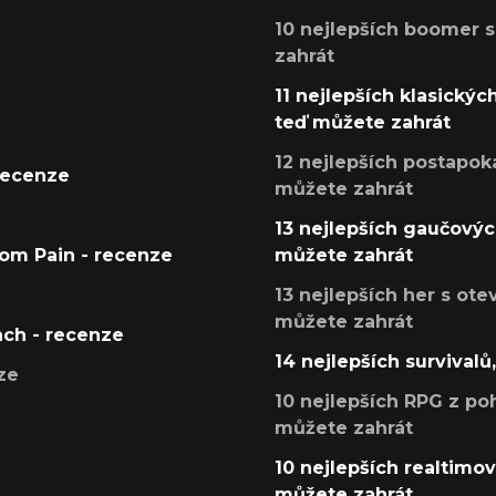
10 nejlepších boomer s
zahrát
11 nejlepších klasickýc
teď můžete zahrát
12 nejlepších postapoka
recenze
můžete zahrát
13 nejlepších gaučových
tom Pain - recenze
můžete zahrát
13 nejlepších her s ot
můžete zahrát
ach - recenze
14 nejlepších survivalů
ze
10 nejlepších RPG z poh
můžete zahrát
10 nejlepších realtimový
můžete zahrát