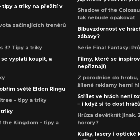
tipy a triky na přežití v
Shadow of the Colossus
tak nebude opakovat
ota začínajících trenérů
Blbuvzdornost ve hrách
zábavy?
 3? Tipy a triky
Série Final Fantasy: P
se vyplatí koupit, a
Filmy, které se inspirov
nepřiznají)
ky
Z porodnice do hrobu,
šílené reklamy herní hi
v obřím světě Elden Ringu
Střílet ve hrách není to
ree – tipy a triky
– i když si to dost hráč
triky
Hrůza devětkrát jinak. 
 the Kingdom - tipy a
horory?
Kulky, lasery i optické