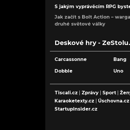
S jakým vyprávěcím RPG byste
Jak začít s Bolt Action – w
druhé světové války
Deskové hry - ZeStolu
Carcassonne
Bang
Dobble
Uno
Tiscali.cz
|
Zprávy
|
Sport
|
Žen
Karaoketexty.cz
|
Úschovna.cz
StartupInsider.cz