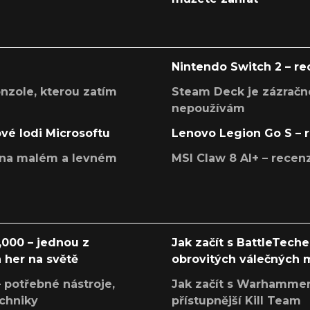
Nintendo Switch 2 – r
onzole, kterou zatím
Steam Deck je zázračné
nepoužívám
ové lodi Microsoftu
Lenovo Legion Go S – 
í na malém a levném
MSI Claw 8 AI+ – rece
000 – jednou z
Jak začít s BattleTech
 her na světě
obrovitých válečných
 potřebné nástroje,
Jak začít s Warhamme
echniky
přístupnější Kill Team