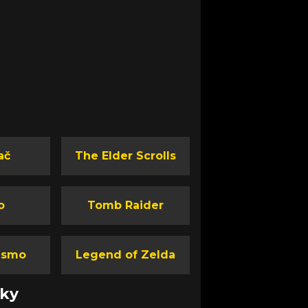
ač
The Elder Scrolls
o
Tomb Raider
ismo
Legend of Zelda
nky