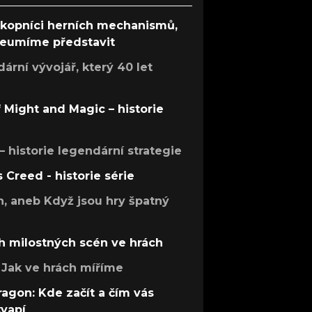
ůkopníci herních mechanismů,
 neumíme představit
rní vývojář, který 40 let
f Might and Magic – historie
 – historie legendární strategie
s Creed - historie série
h, aneb Když jsou hry špatný
h milostných scén ve hrách
Jak ve hrách míříme
ragon: Kde začít a čím vás
kvapí