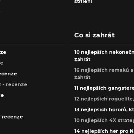
y
střílení
y
Co si zahrát
nze
10 nejlepších nekonečn
zahrát
ze
16 nejlepších remaků a
recenze
zahrát
 - recenze
11 nejlepších gangstere
ze
12 nejlepších roguelite
13 nejlepších hororů, k
- recenze
10 nejlepších 4X strate
14 nejlepších her pro 