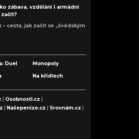
ko zábava, vzdělání i armádní
 začít?
– cesta, jak začít se „švédským
a: Duel
Monopoly
a
Na křídlech
z
|
Osobnosti.cz
|
cz
|
Našepeníze.cz
|
Srovnám.cz
|