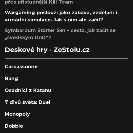
přes přístupnější Kill Team
Wargaming poslouží jako zábava, vzdělání i
armádní simulace. Jak s ním ale začít?
Symbaroum Starter Set – cesta, jak začít se
„švédským DnD“?
Deskové hry - ZeStolu.cz
Carcassonne
Bang
Osadníci z Katanu
7 divů světa: Duel
Monopoly
Dobble