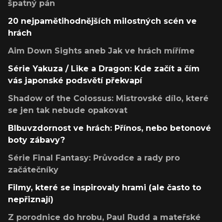
špatný pán
20 nejpamětihodnějších milostných scén ve
hrách
Aim Down Sights aneb Jak ve hrách míříme
Série Yakuza / Like a Dragon: Kde začít a čím
vás japonské podsvětí překvapí
Shadow of the Colossus: Mistrovské dílo, které
se jen tak nebude opakovat
Blbuvzdornost ve hrách: Přínos, nebo betonové
boty zábavy?
Série Final Fantasy: Průvodce a rady pro
začátečníky
Filmy, které se inspirovaly hrami (ale často to
nepřiznají)
Z porodnice do hrobu, Paul Rudd a mateřské