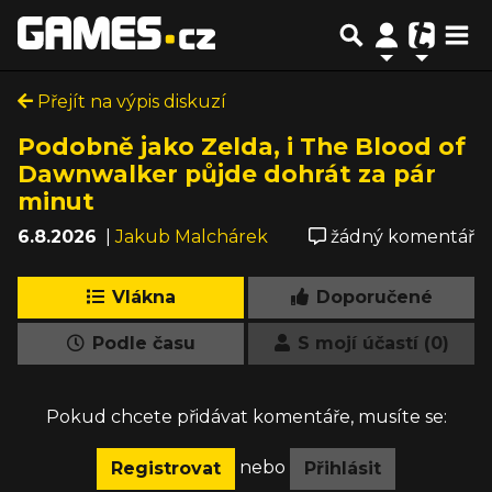
Přejít na výpis diskuzí
Podobně jako Zelda, i The Blood of
Dawnwalker půjde dohrát za pár
minut
6.8.2026
|
Jakub Malchárek
žádný komentář
Vlákna
Doporučené
Podle času
S mojí účastí (0)
Pokud chcete přidávat komentáře, musíte se:
nebo
Registrovat
Přihlásit