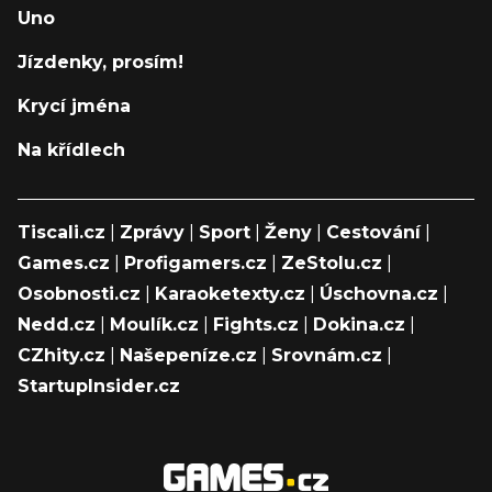
Uno
Jízdenky, prosím!
Krycí jména
Na křídlech
Tiscali.cz
|
Zprávy
|
Sport
|
Ženy
|
Cestování
|
Games.cz
|
Profigamers.cz
|
ZeStolu.cz
|
Osobnosti.cz
|
Karaoketexty.cz
|
Úschovna.cz
|
Nedd.cz
|
Moulík.cz
|
Fights.cz
|
Dokina.cz
|
CZhity.cz
|
Našepeníze.cz
|
Srovnám.cz
|
StartupInsider.cz