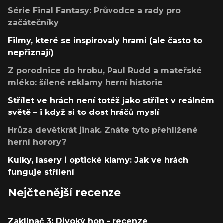
Série Final Fantasy: Průvodce a rady pro
začátečníky
Filmy, které se inspirovaly hrami (ale často to
nepřiznají)
Z porodnice do hrobu, Paul Rudd a mateřské
mléko: šílené reklamy herní historie
Střílet ve hrách není totéž jako střílet v reálném
světě – i když si to dost hráčů myslí
Hrůza devětkrát jinak. Znáte tyto přehlížené
herní horory?
Kulky, lasery i optické klamy: Jak ve hrách
funguje střílení
Nejčtenější recenze
Zaklínač 3: Divoký hon - recenze