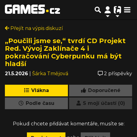
Přejít na výpis diskuzí
„Poučili jsme se,“ tvrdí CD Projekt
Red. Vývoj Zaklínače 4 i
pokračování Cyberpunku má být
hladší
21.5.2026
|
Šárka Tmějová
2 příspěvky
Vlákna
Doporučené
Podle času
S mojí účastí (0)
Pokud chcete přidávat komentáře, musíte se: