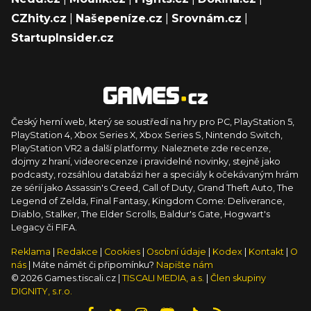
CZhity.cz
|
Našepeníze.cz
|
Srovnám.cz
|
StartupInsider.cz
Český herní web, který se soustředí na hry pro PC, PlayStation 5,
PlayStation 4, Xbox Series X, Xbox Series S, Nintendo Switch,
PlayStation VR2 a další platformy. Naleznete zde recenze,
dojmy z hraní, videorecenze i pravidelné novinky, stejně jako
podcasty, rozsáhlou databázi her a speciály k očekávaným hrám
ze sérií jako Assassin's Creed, Call of Duty, Grand Theft Auto, The
Legend of Zelda, Final Fantasy, Kingdom Come: Deliverance,
Diablo, Stalker, The Elder Scrolls, Baldur's Gate, Hogwart's
Legacy či FIFA.
Reklama
|
Redakce
|
Cookies
|
Osobní údaje
|
Kodex
|
Kontakt
|
O
nás
| Máte námět či připomínku?
Napište nám
© 2026 Games.tiscali.cz |
TISCALI MEDIA, a.s.
|
Člen skupiny
DIGNITY, s.r.o.