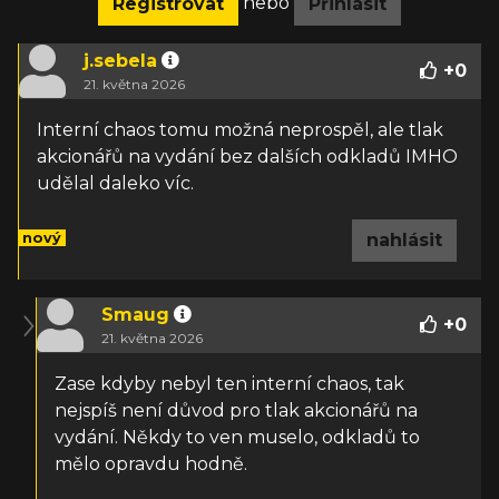
nebo
Registrovat
Přihlásit
j.sebela
+
0
21. května 2026
Interní chaos tomu možná neprospěl, ale tlak
akcionářů na vydání bez dalších odkladů IMHO
udělal daleko víc.
nový
nahlásit
Smaug
+
0
21. května 2026
Zase kdyby nebyl ten interní chaos, tak
nejspíš není důvod pro tlak akcionářů na
vydání. Někdy to ven muselo, odkladů to
mělo opravdu hodně.