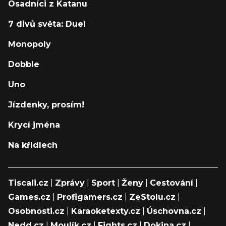
Osadníci z Katanu
7 divů světa: Duel
Monopoly
Dobble
Uno
Jízdenky, prosím!
Krycí jména
Na křídlech
Tiscali.cz
|
Zprávy
|
Sport
|
Ženy
|
Cestování
|
Games.cz
|
Profigamers.cz
|
ZeStolu.cz
|
Osobnosti.cz
|
Karaoketexty.cz
|
Úschovna.cz
|
Nedd.cz
|
Moulík.cz
|
Fights.cz
|
Dokina.cz
|