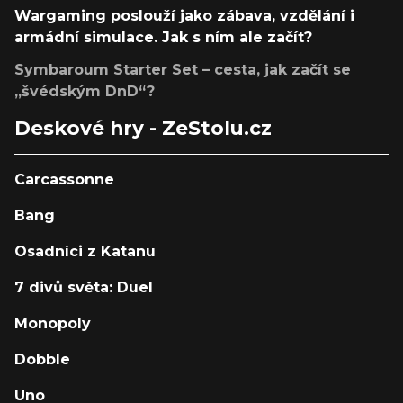
Wargaming poslouží jako zábava, vzdělání i
armádní simulace. Jak s ním ale začít?
Symbaroum Starter Set – cesta, jak začít se
„švédským DnD“?
Deskové hry - ZeStolu.cz
Carcassonne
Bang
Osadníci z Katanu
7 divů světa: Duel
Monopoly
Dobble
Uno