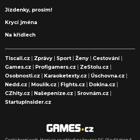
Jízdenky, prosím!
Krycí jména
Na křídlech
Tiscali.cz
|
Zprávy
|
Sport
|
Ženy
|
Cestování
|
Games.cz
|
Profigamers.cz
|
ZeStolu.cz
|
Osobnosti.cz
|
Karaoketexty.cz
|
Úschovna.cz
|
Nedd.cz
|
Moulík.cz
|
Fights.cz
|
Dokina.cz
|
CZhity.cz
|
Našepeníze.cz
|
Srovnám.cz
|
StartupInsider.cz
Český herní web, který se soustředí na hry pro PC, PlayStation 5,