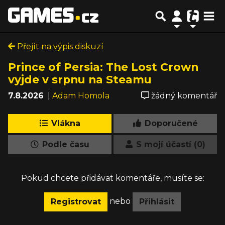
Přejít na výpis diskuzí
Prince of Persia: The Lost Crown
vyjde v srpnu na Steamu
7.8.2026
|
Adam Homola
žádný komentář
Vlákna
Doporučené
Podle času
S mojí účastí (0)
Pokud chcete přidávat komentáře, musíte se:
nebo
Registrovat
Přihlásit