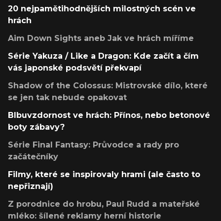
20 nejpamětihodnějších milostných scén ve
hrách
Aim Down Sights aneb Jak ve hrách míříme
Série Yakuza / Like a Dragon: Kde začít a čím
vás japonské podsvětí překvapí
Shadow of the Colossus: Mistrovské dílo, které
se jen tak nebude opakovat
Blbuvzdornost ve hrách: Přínos, nebo betonové
boty zábavy?
Série Final Fantasy: Průvodce a rady pro
začátečníky
Filmy, které se inspirovaly hrami (ale často to
nepřiznají)
Z porodnice do hrobu, Paul Rudd a mateřské
mléko: šílené reklamy herní historie