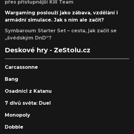
přes přístupnější Kill Team
Wargaming poslouží jako zábava, vzdělání i
armádní simulace. Jak s ním ale začít?
Symbaroum Starter Set – cesta, jak začít se
„švédským DnD“?
Deskové hry - ZeStolu.cz
Carcassonne
Bang
Osadníci z Katanu
7 divů světa: Duel
Monopoly
Dobble