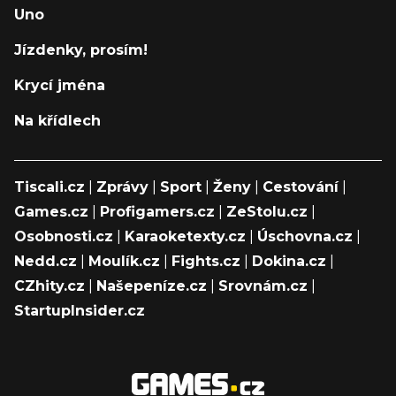
Uno
Jízdenky, prosím!
Krycí jména
Na křídlech
Tiscali.cz
|
Zprávy
|
Sport
|
Ženy
|
Cestování
|
Games.cz
|
Profigamers.cz
|
ZeStolu.cz
|
Osobnosti.cz
|
Karaoketexty.cz
|
Úschovna.cz
|
Nedd.cz
|
Moulík.cz
|
Fights.cz
|
Dokina.cz
|
CZhity.cz
|
Našepeníze.cz
|
Srovnám.cz
|
StartupInsider.cz