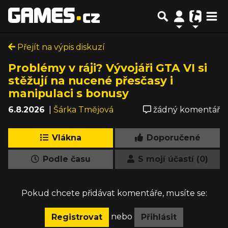
Přejít na výpis diskuzí
Problémy v ráji? Vývojáři GTA VI si
stěžují na nucené přesčasy i
manipulaci s bonusy
6.8.2026
|
Šárka Tmějová
žádný komentář
Vlákna
Doporučené
Podle času
S mojí účastí (0)
Pokud chcete přidávat komentáře, musíte se:
nebo
Registrovat
Přihlásit