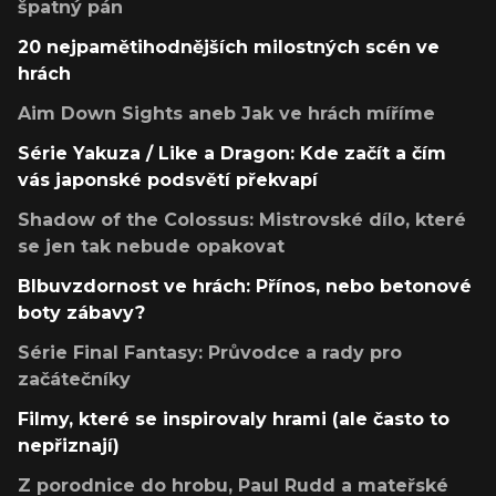
špatný pán
20 nejpamětihodnějších milostných scén ve
hrách
Aim Down Sights aneb Jak ve hrách míříme
Série Yakuza / Like a Dragon: Kde začít a čím
vás japonské podsvětí překvapí
Shadow of the Colossus: Mistrovské dílo, které
se jen tak nebude opakovat
Blbuvzdornost ve hrách: Přínos, nebo betonové
boty zábavy?
Série Final Fantasy: Průvodce a rady pro
začátečníky
Filmy, které se inspirovaly hrami (ale často to
nepřiznají)
Z porodnice do hrobu, Paul Rudd a mateřské