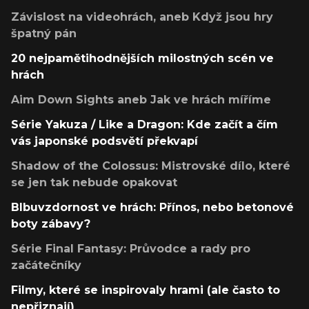
Závislost na videohrách, aneb Když jsou hry
špatný pán
20 nejpamětihodnějších milostných scén ve
hrách
Aim Down Sights aneb Jak ve hrách míříme
Série Yakuza / Like a Dragon: Kde začít a čím
vás japonské podsvětí překvapí
Shadow of the Colossus: Mistrovské dílo, které
se jen tak nebude opakovat
Blbuvzdornost ve hrách: Přínos, nebo betonové
boty zábavy?
Série Final Fantasy: Průvodce a rady pro
začátečníky
Filmy, které se inspirovaly hrami (ale často to
nepřiznají)