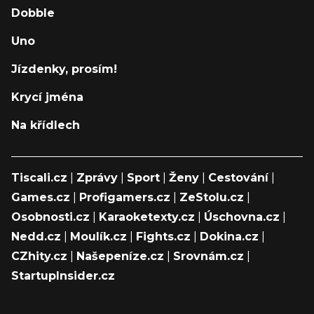
Dobble
Uno
Jízdenky, prosím!
Krycí jména
Na křídlech
Tiscali.cz
|
Zprávy
|
Sport
|
Ženy
|
Cestování
|
Games.cz
|
Profigamers.cz
|
ZeStolu.cz
|
Osobnosti.cz
|
Karaoketexty.cz
|
Úschovna.cz
|
Nedd.cz
|
Moulík.cz
|
Fights.cz
|
Dokina.cz
|
CZhity.cz
|
Našepeníze.cz
|
Srovnám.cz
|
StartupInsider.cz