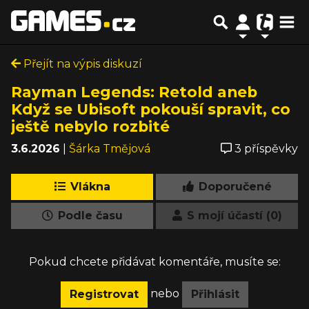
Přejít na výpis diskuzí
Rayman Legends: Retold aneb
Když se Ubisoft pokouší spravit, co
ještě nebylo rozbité
3.6.2026
|
Šárka Tmějová
3 příspěvky
Vlákna
Doporučené
Podle času
S mojí účastí (0)
Pokud chcete přidávat komentáře, musíte se:
nebo
Registrovat
Přihlásit