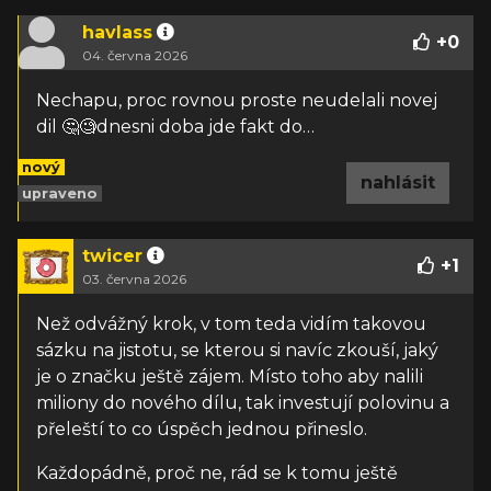
havlass
+
0
04. června 2026
Nechapu, proc rovnou proste neudelali novej
dil 🤔🧐dnesni doba jde fakt do…
nový
nahlásit
upraveno
twicer
+
1
03. června 2026
Než odvážný krok, v tom teda vidím takovou
sázku na jistotu, se kterou si navíc zkouší, jaký
je o značku ještě zájem. Místo toho aby nalili
miliony do nového dílu, tak investují polovinu a
přeleští to co úspěch jednou přineslo.
Každopádně, proč ne, rád se k tomu ještě