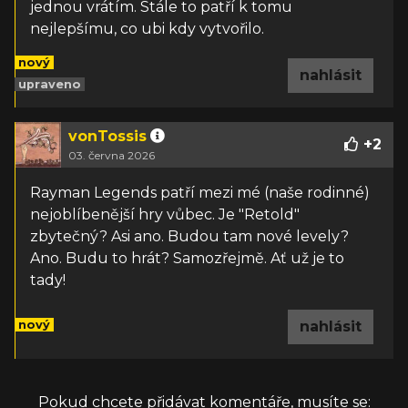
jednou vrátím. Stále to patří k tomu
nejlepšímu, co ubi kdy vytvořilo.
nový
nahlásit
upraveno
vonTossis
+
2
03. června 2026
Rayman Legends patří mezi mé (naše rodinné)
nejoblíbenější hry vůbec. Je "Retold"
zbytečný? Asi ano. Budou tam nové levely?
Ano. Budu to hrát? Samozřejmě. Ať už je to
tady!
nový
nahlásit
Pokud chcete přidávat komentáře, musíte se: