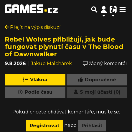
Přejít na výpis diskuzí
Rebel Wolves přibližují, jak bude
fungovat plynutí času v The Blood
of Dawnwalker
9.8.2026
|
Jakub Malchárek
žádný komentář
Vlákna
Doporučené
Podle času
S mojí účastí (0)
Pokud chcete přidávat komentáře, musíte se:
nebo
Registrovat
Přihlásit