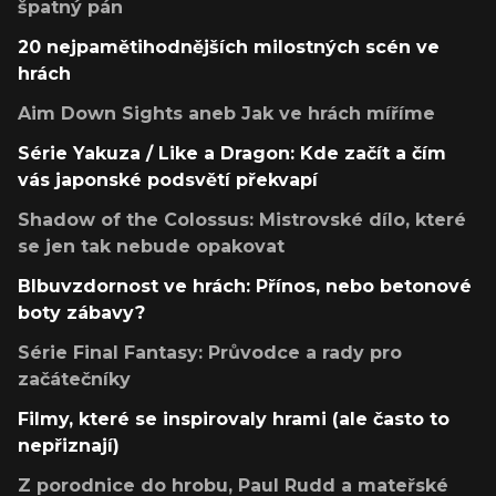
špatný pán
20 nejpamětihodnějších milostných scén ve
hrách
Aim Down Sights aneb Jak ve hrách míříme
Série Yakuza / Like a Dragon: Kde začít a čím
vás japonské podsvětí překvapí
Shadow of the Colossus: Mistrovské dílo, které
se jen tak nebude opakovat
Blbuvzdornost ve hrách: Přínos, nebo betonové
boty zábavy?
Série Final Fantasy: Průvodce a rady pro
začátečníky
Filmy, které se inspirovaly hrami (ale často to
nepřiznají)
Z porodnice do hrobu, Paul Rudd a mateřské