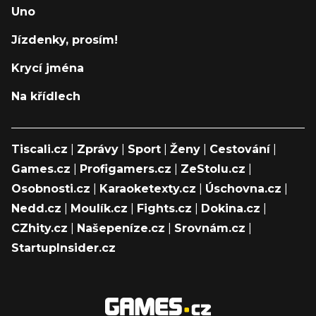
Uno
Jízdenky, prosím!
Krycí jména
Na křídlech
Tiscali.cz
|
Zprávy
|
Sport
|
Ženy
|
Cestování
|
Games.cz
|
Profigamers.cz
|
ZeStolu.cz
|
Osobnosti.cz
|
Karaoketexty.cz
|
Úschovna.cz
|
Nedd.cz
|
Moulík.cz
|
Fights.cz
|
Dokina.cz
|
CZhity.cz
|
Našepeníze.cz
|
Srovnám.cz
|
StartupInsider.cz