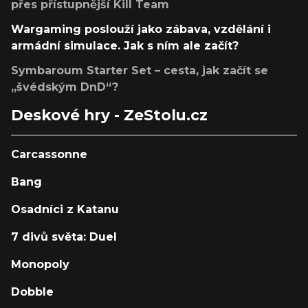
přes přístupnější Kill Team
Wargaming poslouží jako zábava, vzdělání i
armádní simulace. Jak s ním ale začít?
Symbaroum Starter Set – cesta, jak začít se
„švédským DnD“?
Deskové hry - ZeStolu.cz
Carcassonne
Bang
Osadníci z Katanu
7 divů světa: Duel
Monopoly
Dobble