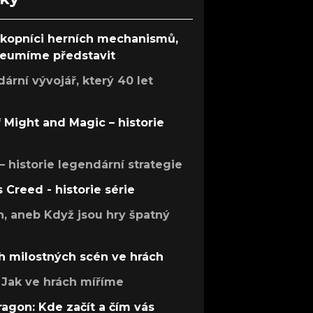
ůkopníci herních mechanismů,
 neumíme představit
rní vývojář, který 40 let
f Might and Magic – historie
 – historie legendární strategie
s Creed - historie série
h, aneb Když jsou hry špatný
h milostných scén ve hrách
Jak ve hrách míříme
ragon: Kde začít a čím vás