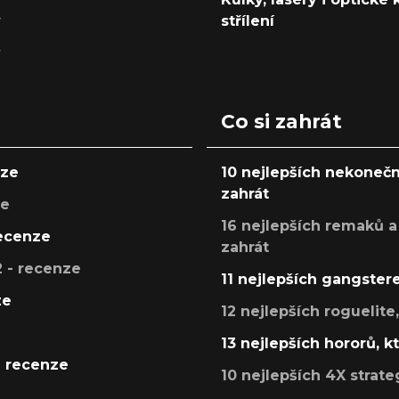
y
střílení
y
Co si zahrát
nze
10 nejlepších nekonečn
zahrát
ze
16 nejlepších remaků a
recenze
zahrát
 - recenze
11 nejlepších gangstere
ze
12 nejlepších roguelite
13 nejlepších hororů, k
- recenze
10 nejlepších 4X strate