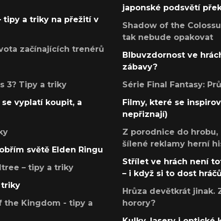
japonské podsvětí pře
tipy a triky na přežití v
Shadow of the Colossus
tak nebude opakovat
ota začínajících trenérů
Blbuvzdornost ve hrách
zábavy?
 3? Tipy a triky
Série Final Fantasy: P
se vyplatí koupit, a
Filmy, které se inspirov
nepřiznají)
ky
Z porodnice do hrobu,
šílené reklamy herní hi
v obřím světě Elden Ringu
Střílet ve hrách není to
ree – tipy a triky
– i když si to dost hráč
triky
Hrůza devětkrát jinak. 
 the Kingdom - tipy a
horory?
Kulky, lasery i optické