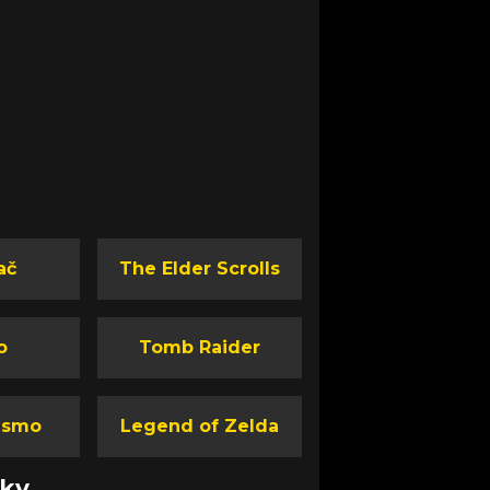
ač
The Elder Scrolls
o
Tomb Raider
ismo
Legend of Zelda
nky