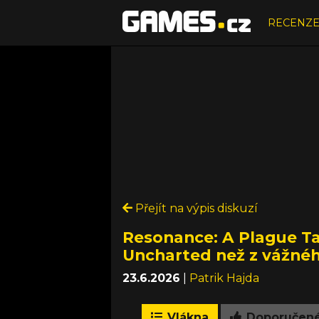
RECENZ
Přejít na výpis diskuzí
Resonance: A Plague Tal
Uncharted než z vážné
23.6.2026
|
Patrik Hajda
Vlákna
Doporučen