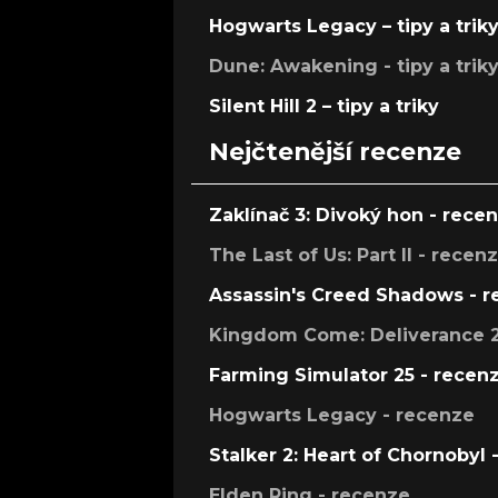
Hogwarts Legacy – tipy a trik
Dune: Awakening - tipy a trik
Silent Hill 2 – tipy a triky
Nejčtenější recenze
Zaklínač 3: Divoký hon - rece
The Last of Us: Part II - recen
Assassin's Creed Shadows - 
Kingdom Come: Deliverance 2
Farming Simulator 25 - recen
Hogwarts Legacy - recenze
Stalker 2: Heart of Chornobyl 
Elden Ring - recenze