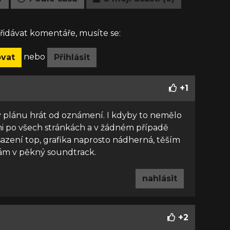
idávat komentáře, musíte se:
nebo
ovat
Přihlásit
+
1
v plánu hrát od oznámení. I kdyby to nemělo
 mi po všech stránkách a v žádném případě
zení top, grafika naprosto nádherná, těším
ufám v pěkný soundtrack.
nahlásit
+
2