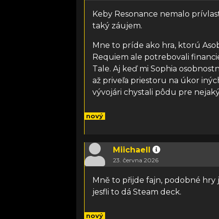
Keby Resonance nemalo prívlasto
taký záujem.
Mne to príde ako hra, ktorú Aso
Requiem ale potrebovali financi
Tale. Aj keď mi Sophia osobnos
až priveľa priestoru na úkor inýc
vývojári chystali pôdu pre nejaký s
nový
Miichaell
23. června 2026
Mně to přijde fajn, podobné hry
jesfli to dá Steam deck.
nový