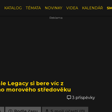
E
KATALOG
TÉMATA
NOVINKY
VIDEA
KALENDÁŘ
SM
e Legacy si bere víc z
ho morového středověku
3 příspěvky
é
Podle času
S mojí účastí (0)