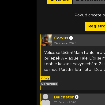
Pokud chcete př
Registr
Corvus
24. června 2026
Velice se těším! Mám tuhle hru 
přílepek A Plague Tale. Líbí se
tenhle kousek nevynechám. Zasa
se moc. Parádní letní titul. Do
nový
upraveno
Balchetor
23. června 2026