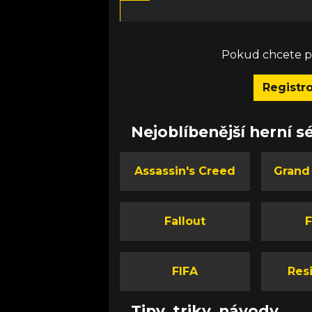
Pokud chcete př
Registr
Nejoblíbenější herní sé
Assassin's Creed
Grand
Fallout
F
FIFA
Resi
Tipy, triky, návody