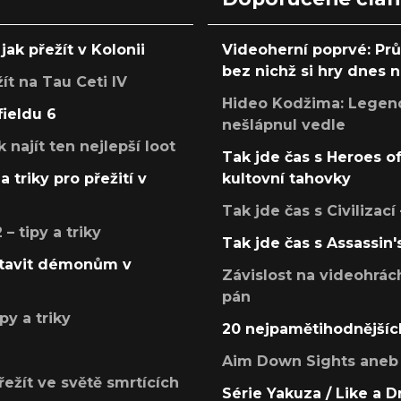
jak přežít v Kolonii
Videoherní poprvé: Pr
bez nichž si hry dnes
žít na Tau Ceti IV
Hideo Kodžima: Legendá
fieldu 6
nešlápnul vedle
k najít ten nejlepší loot
Tak jde čas s Heroes o
a triky pro přežití v
kultovní tahovky
Tak jde čas s Civilizací
 tipy a triky
Tak jde čas s Assassin'
postavit démonům v
Závislost na videohrác
pán
py a triky
20 nejpamětihodnějšíc
Aim Down Sights aneb 
přežít ve světě smrtících
Série Yakuza / Like a D