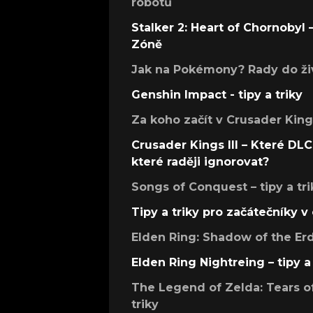
robotů
Stalker 2: Heart of Chornobyl – 
Zóně
Jak na Pokémony? Rady do živ
Genshin Impact - tipy a triky
Za koho začít v Crusader Kings
Crusader Kings III – Které DLC 
které raději ignorovat?
Songs of Conquest – tipy a tri
Tipy a triky pro začátečníky 
Elden Ring: Shadow of the Erdt
Elden Ring Nightreing – tipy a 
The Legend of Zelda: Tears of
triky