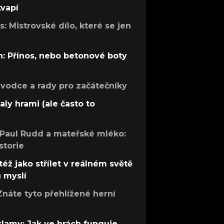
kvapí
: Mistrovské dílo, které se jen
: Přínos, nebo betonové boty
růvodce a rady pro začátečníky
aly hrami (ale často to
 Paul Rudd a mateřské mléko:
storie
též jako střílet v reálném světě
ů myslí
Znáte tyto přehlížené herní
 klamy: Jak ve hrách funguje