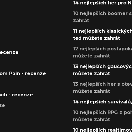
14 nejlepších her pro 
10 nejlepších boomer s
zahrát
11 nejlepších klasickýc
teď můžete zahrát
12 nejlepších postapoka
recenze
můžete zahrát
13 nejlepších gaučových
tom Pain - recenze
můžete zahrát
13 nejlepších her s ot
můžete zahrát
ach - recenze
14 nejlepších survivalů
ze
10 nejlepších RPG z poh
můžete zahrát
10 nejlepších realtimový