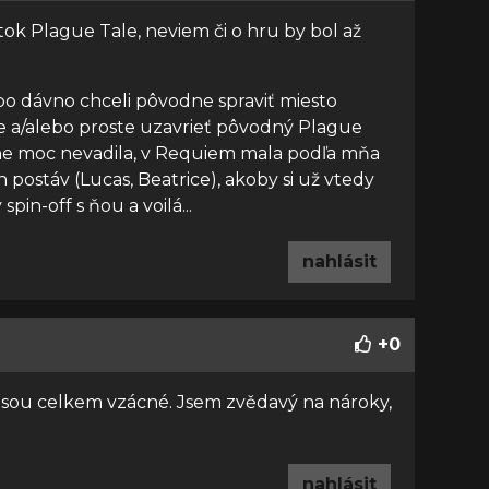
k Plague Tale, neviem či o hru by bol až
bo dávno chceli pôvodne spraviť miesto
e a/alebo proste uzavrieť pôvodný Plague
tne moc nevadila, v Requiem mala podľa mňa
h postáv (Lucas, Beatrice), akoby si už vtedy
pin-off s ňou a voilá...
nahlásit
+
0
 jsou celkem vzácné. Jsem zvědavý na nároky,
nahlásit