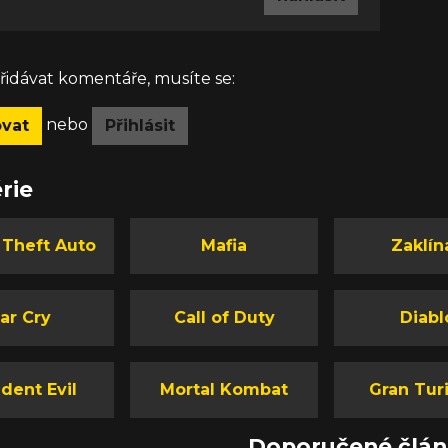
idávat komentáře, musíte se:
nebo
ovat
Přihlásit
rie
 Theft Auto
Mafia
Zaklín
ar Cry
Call of Duty
Diabl
dent Evil
Mortal Kombat
Gran Tur
Doporučené člá