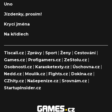
Uno
Jízdenky, prosím!
Krycí jména
Na křídlech
Tiscali.cz
|
Zprávy
|
Sport
|
Ženy
|
Cestování
|
Games.cz
|
Profigamers.cz
|
ZeStolu.cz
|
Osobnosti.cz
|
Karaoketexty.cz
|
Úschovna.cz
|
Nedd.cz
|
Moulík.cz
|
Fights.cz
|
Dokina.cz
|
CZhity.cz
|
Našepeníze.cz
|
Srovnám.cz
|
StartupInsider.cz