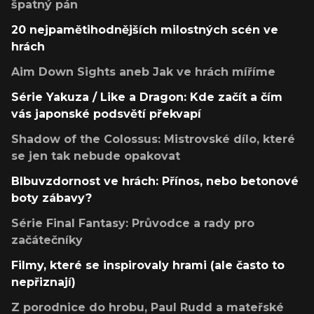
špatný pán
20 nejpamětihodnějších milostných scén ve
hrách
Aim Down Sights aneb Jak ve hrách míříme
Série Yakuza / Like a Dragon: Kde začít a čím
vás japonské podsvětí překvapí
Shadow of the Colossus: Mistrovské dílo, které
se jen tak nebude opakovat
Blbuvzdornost ve hrách: Přínos, nebo betonové
boty zábavy?
Série Final Fantasy: Průvodce a rady pro
začátečníky
Filmy, které se inspirovaly hrami (ale často to
nepřiznají)
Z porodnice do hrobu, Paul Rudd a mateřské