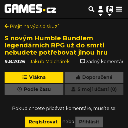
Přejít na výpis diskuzí
S novým Humble Bundlem
legendárních RPG už do smrti
nebudete potřebovat jinou hru
9.8.2026
|
Jakub Malchárek
žádný komentář
Vlákna
Doporučené
Podle času
S mojí účastí (0)
Pokud chcete přidávat komentáře, musíte se:
nebo
Registrovat
Přihlásit