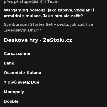
přes přístupnější Kill Team
Wargaming poslouží jako zábava, vzdělání i
armádní simulace. Jak s ním ale začít?
Symbaroum Starter Set – cesta, jak začít se
„švédským DnD“?
Deskové hry - ZeStolu.cz
Carcassonne
Bang
Osadníci z Katanu
7 divů světa: Duel
Monopoly
Dobble