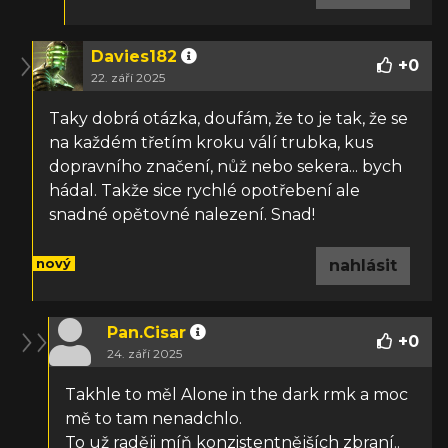
Davies182
+
0
22. září 2025
Taky dobrá otázka, doufám, že to je tak, že se
na každém třetím kroku válí trubka, kus
dopravního značení, nůž nebo sekera... bych
hádal. Takže sice rychlé opotřebení ale
snadné opětovné nalezení. Snad!
nový
nahlásit
Pan.Cisar
+
0
24. září 2025
Takhle to měl Alone in the dark rmk a moc
mě to tam nenadchlo.
To už raději míň konzistentnějších zbraní..