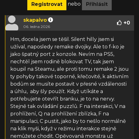
nebo
Registrovat
Přihlásit
skapaivo
+
0
06. ledna 2026
Hm, docela jsem se těšil. Silent hilly jsem si
užíval, naposledy remake dvojky. Ale to f-ko je
jako špatný port z konzole. Nevím na PS5,
nechtěl jsem rodině blokovat TV, tak jsem
koupil na Steamu, ale proti tomu remake 2 jsou
ty pohyby takové toporné, křečovité, k aktivním
bodům se musíte postavit v přesné vzdálenosti
a úhlu, aby šly použít. Když utíkáte a
potřebujete otevřít branku, je to na nervy.
Stejně tak ovládání puzzlů. F na interakci, V na
prohlížení, Q na prohlížení zblízka, F na
manipulaci, C pustit, jako by to nešlo normálně
na klik myši, když v režimu interakce stejně
nemůžete chodit. Opěvovaná monstra už