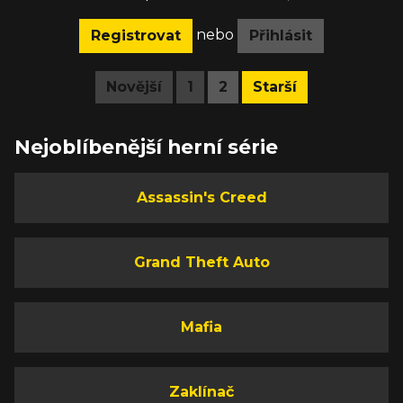
nebo
Registrovat
Přihlásit
Novější
1
2
Starší
Nejoblíbenější herní série
Assassin's Creed
Grand Theft Auto
Mafia
Zaklínač