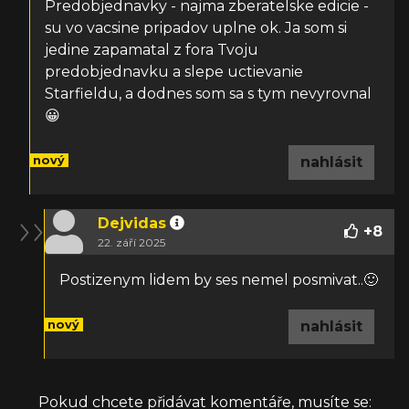
Predobjednavky - najma zberatelske edicie -
su vo vacsine pripadov uplne ok. Ja som si
jedine zapamatal z fora Tvoju
predobjednavku a slepe uctievanie
Starfieldu, a dodnes som sa s tym nevyrovnal
😀
nový
nahlásit
Dejvidas
+
8
22. září 2025
Postizenym lidem by ses nemel posmivat..🙂
nový
nahlásit
Pokud chcete přidávat komentáře, musíte se: