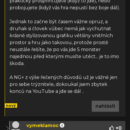
prakticky prosprintujete (když to jde), nebo
probojujete (když vás hra nepustí bez boje dál).
Jednak to začne být časem vážne opruz, a
druhak si človek vůbec nemá jak vychutnat
krásně stylizovanou grafiku většiny vnitřních
prostor a hru jako takovou, protože prostě
neustále řešíte, že po vás jde 5 monster
najednou před kterými musíte utéct... je to imo
škoda.
A NG+ z výše řečených důvodů už je vážně jen
pro sebe trýznitele, dokoukal jsem zbytek
konců na YouTube a jde se dál ..
nový
nahlásit
vymeklamoc
+
0