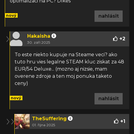
optimalizaci na PC? Díkes
nový
nahlásit
Hakaisha
+
2
30. září 2025
To este niekto kupuje na Steame veci? ako
tuto hru vies legalne STEAM kluc ziskat za 48
EUR/54 Deluxe... (mozno aj nizsie, mam
overene zdroje a ten moj ponuka taketo
ceny)
nový
nahlásit
TheSuffering
+
1
01. října 2025