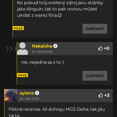
No pokud tvůj ověřený zdroj jsou stránky
jako Kinguin, tak to pak rovnou můžeš
ukrást z warez fóra.😉
nový
nahlásit
Hakaisha
+
0
01. října 2025
nie, nejedna sa o to :)
nový
nahlásit
sylens
+
3
22. září 2025
Pěkná recenze. Až dohraju MGS Delta, tak jdu
na to...