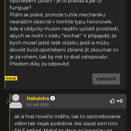
opotřebení zbraní - je to pravda a jak to
funguje?
Ptám se právě, protože tuhle mechaniku
nesnáším obecně v tomhle typu hororovek,
kde si vždycky musím nejdřív vyčistit prostředí,
abych se mohl v klidu "kochat". V přípapdě, že
bych musel ještě řešit otázku jestli si můžu
dovolit kvůli opotřebení zbraně jít zkoumat co
je za rohem, tak by mě to dost odrazovalo.
Předem díky za odpověď.
nový
nahlásit
Hakaisha
+
0
30. září 2025
ak si hral noveho Indiho, tak to opotrebovanie
vidim tak nejak podobne. Ale ziazal som toto
SH F nehral, Makal to dava na longplay na