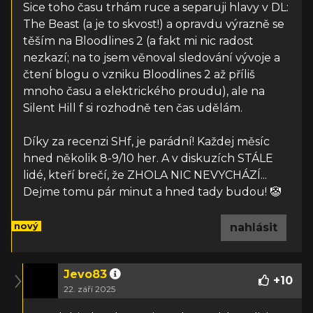
Sice toho času trhám ruce a separuji hlavy v DL:
The Beast (a je to skvost!) a opravdu výrazně se
těším na Bloodlines 2 (a fakt mi nic radost
nezkazí; na to jsem věnoval sledování vývoje a
čtení blogu o vzniku Bloodlines 2 až příliš
mnoho času a elektrického proudu), ale na
Silent Hill f si rozhodně ten čas udělám.
Díky za recenzi SHf, je parádní! Každej měsíc
hned několik 8-9/10 her. A v diskuzích STÁLE
lidé, kteří brečí, že ZHOLA NIC NEVYCHÁZÍ...
Dejme tomu pár minut a hned tady budou! 🤡
nový
nahlásit
Jevo83
+
10
22. září 2025