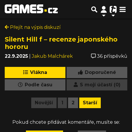
Přejít na výpis diskuzí
Silent Hill f – recenze japonského
hororu
22.9.2025
|
Jakub Malchárek
36 příspěvků
Vlákna
Doporučené
Podle času
S mojí účastí (0)
Novější
1
2
Starší
Pokud chcete přidávat komentáře, musíte se: