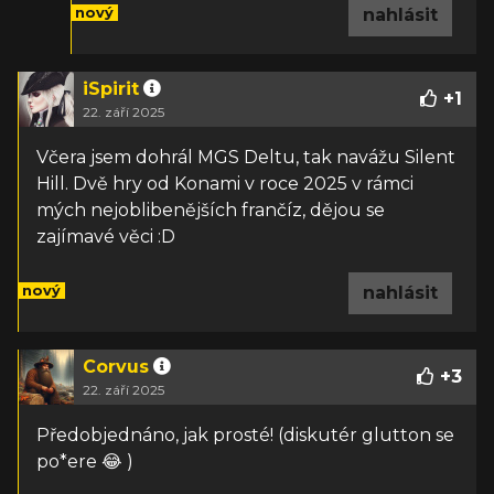
nový
nahlásit
iSpirit
+
1
22. září 2025
Včera jsem dohrál MGS Deltu, tak navážu Silent
Hill. Dvě hry od Konami v roce 2025 v rámci
mých nejoblibenějších frančíz, dějou se
zajímavé věci :D
nový
nahlásit
Corvus
+
3
22. září 2025
Předobjednáno, jak prosté! (diskutér glutton se
po*ere 😂 )