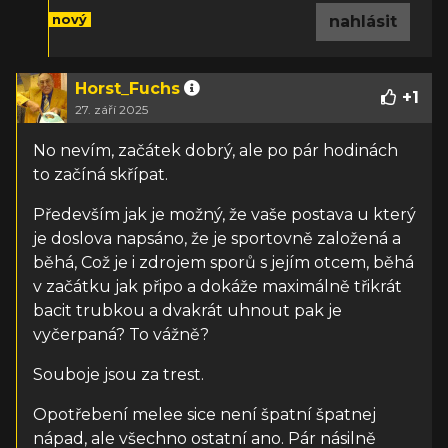
nový
nahlásit
Horst_Fuchs
+
1
27. září 2025
No nevím, začátek dobrý, ale po pár hodinách
to začíná skřípat.
Především jak je možný, že vaše postava u který
je doslova napsáno, že je sportovně založená a
běhá,
Což je i zdrojem sporů s jejím otcem,
běhá
v začátku jak připo a dokáže maximálně třikrát
bacit trubkou a dvakrát uhnout pak je
vyčerpaná? To vážně?
Souboje jsou za trest.
Opotřebení melee sice není špatní špatnej
nápad, ale všechno ostatní ano. Pár násilně