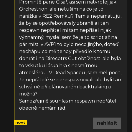
Promintě pane Císař, asi sem natvrdlej jak
Orchestrion, ale netuším na co je to
narážka v RE2 Remku? Tam si nepamatuju,
že by se opotřebovávaly zbraně a i ten
respawn nepřátel mi tam nepříšel nijak
významný, myslel sem že je to script až na
pár míst. v AVP1 to bylo něco jinýho, doteď
nechápu co mě tehdy přivedlo k tomu
dohrát i na Direcotrs Cut obtížnost, ale byla
to vskutku láska hra s nesmírnou
atmosférou. V Dead Spaceu jsem měl pocit,
že nepřátelé se nerespawnovali, ale byli tam
schválně při plánovaném backtrakingu
možná?
Samozřejmě souhlasim respawn nepřátel
obecně nemám rád.
nový
nahlásit