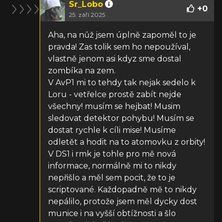
Sr_Lobo
+
0
25. září 2025
Aha, na nůž jsem úplně zapoměl to je
pravda! Zas tolik sem ho nepoužíval,
vlastně jenom asi kdyz sme dostal
zombíka na zem.
V AvP1 mi to tehdy tak nejak sedelo k
Loru - vetřelce prostě zabít nejde
všechny! musím se hejbat! Musim
sledovat detektor pohybu! Musím se
dostat rychle k cíli mise! Musíme
odletět a hodit na to atomovku z orbity!
V DS1 i rmk je tohle pro mě nová
informace, normálně mi to nikdy
nepřišlo a měl sem pocit, že to je
scriptované. Každopadně mě to nikdy
nepálilo, protože jsem měl dycky dost
munice i na vyšší obtížnosti a šlo