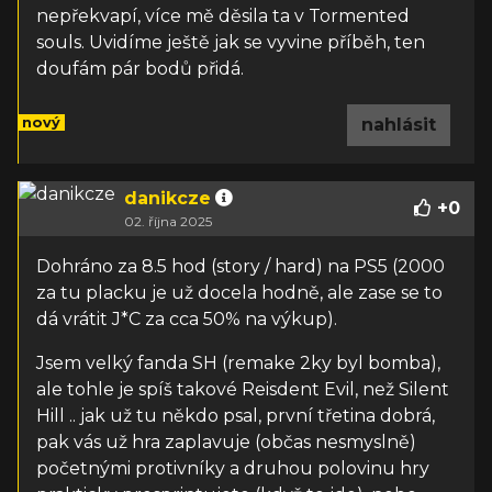
nepřekvapí, více mě děsila ta v Tormented
souls. Uvidíme ještě jak se vyvine příběh, ten
doufám pár bodů přidá.
nový
nahlásit
danikcze
+
0
02. října 2025
Dohráno za 8.5 hod (story / hard) na PS5 (2000
za tu placku je už docela hodně, ale zase se to
dá vrátit J*C za cca 50% na výkup).
Jsem velký fanda SH (remake 2ky byl bomba),
ale tohle je spíš takové Reisdent Evil, než Silent
Hill .. jak už tu někdo psal, první třetina dobrá,
pak vás už hra zaplavuje (občas nesmyslně)
početnými protivníky a druhou polovinu hry