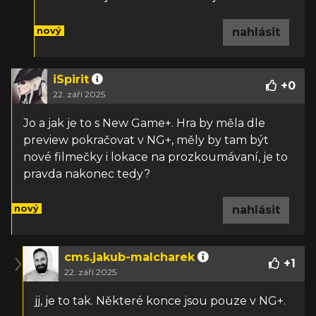
nový
nahlásit
iSpirit
+
0
22. září 2025
Jo a jak je to s New Game+. Hra by měla dle
preview pokračovat v NG+, měly by tam být
nové filmečky i lokace na prozkoumávaní, je to
pravda nakonec tedy?
nový
nahlásit
cms.jakub-malcharek
+
1
22. září 2025
jj, je to tak. Některé konce jsou pouze v NG+.