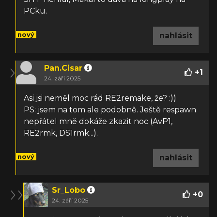
PCku.
nový
nahlásit
Pan.Cisar
+
1
24. září 2025
Asi jsi neměl moc rád RE2remake, že? :))
PS: jsem na tom ale podobně. Ještě respawn
nepřátel mně dokáže zkazit noc (AvP1,
RE2rmk, DS1rmk...).
nový
nahlásit
Sr_Lobo
+
0
24. září 2025