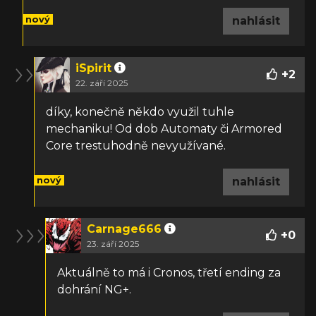
nový
nahlásit
iSpirit
+
2
22. září 2025
díky, konečně někdo využil tuhle
mechaniku! Od dob Automaty či Armored
Core trestuhodně nevyužívané.
nový
nahlásit
Carnage666
+
0
23. září 2025
Aktuálně to má i Cronos, třetí ending za
dohrání NG+.