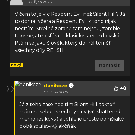
03. října 2025
V čem to je víc Resident Evil než Silent Hill? Já
to dohrál včera a Resident Evil z toho nijak
necítím. Střelné zbraně tam nejsou, zombie
taky ne, atmosféra je klasicky silenthillovská...
Ptám se jako člověk, který dohrál téměř
všechny díly RE i SH.
nový
nahlásit
danikcze
+
0
03. října 2025
Já z toho zase necítím Silent Hill, taktéž
mám za sebou všechny díly (vč. shattered
memories kdysi) a tohle je proste po nějaké
době soulsovký akčňák