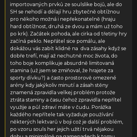
importovaných prvků ze soulslike bojů, ale do
SH se nehodí a dělají hru zbytečně obtížnou
pro někoho možná i nepřekonatelně (hraju
hard obtížnost, druhá ze dvou a mám už toho
po krk). Začátek pohoda, ale cirka od třetiny hry
začíná peklo. Nepřátel sice pomálu, ale
dokážou vás zabít klidně na dva zásahy když se
dobře trefí, mají až nechutně moc života, do
toho boje komplikuje absurdně limitovaná
stamina (už jsem se zmiňoval, že hrajete za
sporty dívku?) a často prostorově omezené
arény kdy jakýkoliv minutí a zásah stěny
znamená zpravidla velkej problém protože
ztráta staminy a času čehož zpravidla nepřítel
využije a půl zdraví máte v čudu. Porážka
každého nepřítele tak vyžaduje používání
některých lektvarů v boji což je další problém,
po vzoru souls her jejich užití trvá nějakou
dobu a minimálně na gamepadech k tomu