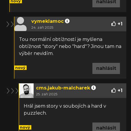
nový
nahlásit
vymeklamoc
+
1
24. září 2025
Tou normální obtížností je myšlena
obtížnost "story" nebo "hard"? Jinou tam na
výběr nevidím.
nový
nahlásit
cms.jakub-malcharek
+
1
25. září 2025
Hrál jsem story v soubojích a hard v
puzzlech.
nový
nahlásit