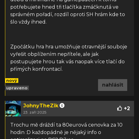
potřebujete hned tři tlačítka zmáčknutá ve
správném pořadí, rozdíl oproti SH hrám kde to
šlo vždy ihned.
Zpočátku hra hra umožňuje otravnější souboje
vyřešit obplížením nepřítele, ale jak
postupujete hrou tak vás naopak více tlačí do
přímých konfrontací.
nový
nahlásit
upraveno
JohnyTheZik
+
2
23. září 2025
Trochu mě dráždí ta 80eurová cenovka za 10
hodin :D každopádně je nějaký info o