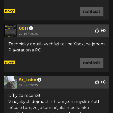
nový
nahlásit
0011
+
0
22. září 2025
Technický detail- vychází to i na Xbox, ne jenom
Playstation a PC
nový
nahlásit
Sr_Lobo
+
6
22. září 2025
Díky za recenzi!
V nějakých dojmech z hraní jsem myslím četl
něco o tom, že je tam nějaká mechanika