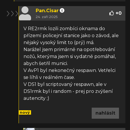
Pan.Cisar
+
0
24. září 2025
V RE2rmk lozili zombíci oknama do
přízemí policejní stanice jako o závod, ale
nějaký vysoký limit to (prý) má.
Narážel jsem primárně na opotřebování
nožů, kterýma jsem si vydatně pomáhal,
abych šetřil munici.
V AvP1 byl nekonečný respawn. Vetřelci
se líhli v reálném čase.
V DS1 byl scriptovaný respawn, ale v
DS1rmk byl i random - prej pro zvýšení
autencity ;)
nový
nahlásit