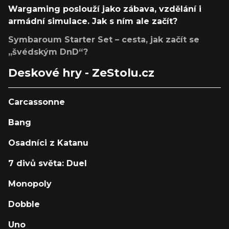
Wargaming poslouží jako zábava, vzdělání i
armádní simulace. Jak s ním ale začít?
Symbaroum Starter Set – cesta, jak začít se
„švédským DnD“?
Deskové hry - ZeStolu.cz
Carcassonne
Bang
Osadníci z Katanu
7 divů světa: Duel
Monopoly
Dobble
Uno