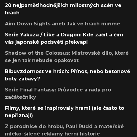
20 nejpamětihodnějších milostných scén ve
hrách
Aim Down Sights aneb Jak ve hrách míříme
Série Yakuza / Like a Dragon: Kde začít a čím
vás japonské podsvětí překvapí
Shadow of the Colossus: Mistrovské dílo, které
se jen tak nebude opakovat
Blbuvzdornost ve hrách: Přínos, nebo betonové
boty zábavy?
Série Final Fantasy: Průvodce a rady pro
začátečníky
Filmy, které se inspirovaly hrami (ale často to
nepřiznají)
Z porodnice do hrobu, Paul Rudd a mateřské
mléko: šílené reklamy herní historie