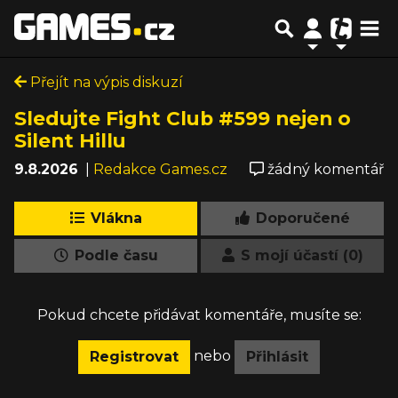
Přejít na výpis diskuzí
Sledujte Fight Club #599 nejen o
Silent Hillu
9.8.2026
|
Redakce Games.cz
žádný komentář
Vlákna
Doporučené
Podle času
S mojí účastí (0)
Pokud chcete přidávat komentáře, musíte se:
nebo
Registrovat
Přihlásit