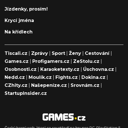
Jízdenky, prosím!
Krycí jména
Na křídlech
Tiscali.cz
|
Zprávy
|
Sport
|
Ženy
|
Cestování
|
Games.cz
|
Profigamers.cz
|
ZeStolu.cz
|
Osobnosti.cz
|
Karaoketexty.cz
|
Úschovna.cz
|
Nedd.cz
|
Moulík.cz
|
Fights.cz
|
Dokina.cz
|
CZhity.cz
|
Našepeníze.cz
|
Srovnám.cz
|
StartupInsider.cz
Český herní web, který se soustředí na hry pro PC, PlayStation 5,