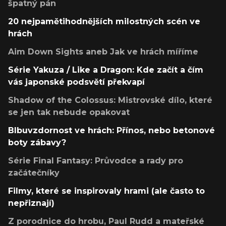
špatný pán
20 nejpamětihodnějších milostných scén ve
hrách
Aim Down Sights aneb Jak ve hrách míříme
Série Yakuza / Like a Dragon: Kde začít a čím
vás japonské podsvětí překvapí
Shadow of the Colossus: Mistrovské dílo, které
se jen tak nebude opakovat
Blbuvzdornost ve hrách: Přínos, nebo betonové
boty zábavy?
Série Final Fantasy: Průvodce a rady pro
začátečníky
Filmy, které se inspirovaly hrami (ale často to
nepřiznají)
Z porodnice do hrobu, Paul Rudd a mateřské