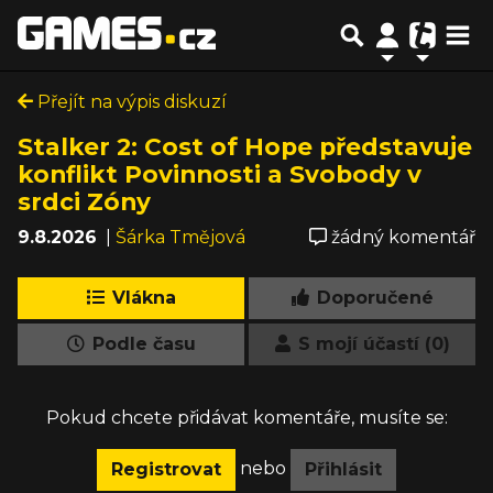
Přejít na výpis diskuzí
Stalker 2: Cost of Hope představuje
konflikt Povinnosti a Svobody v
srdci Zóny
9.8.2026
|
Šárka Tmějová
žádný komentář
Vlákna
Doporučené
Podle času
S mojí účastí (0)
Pokud chcete přidávat komentáře, musíte se:
nebo
Registrovat
Přihlásit