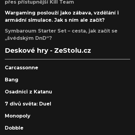
přes přístupnější Kill Team
Wargaming poslouží jako zábava, vzdělání i
armádní simulace. Jak s ním ale začít?
Symbaroum Starter Set – cesta, jak začít se
„švédským DnD“?
Deskové hry - ZeStolu.cz
Carcassonne
Bang
Osadníci z Katanu
7 divů světa: Duel
Monopoly
Dobble