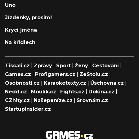
Uno
Jízdenky, prosím!
Krycí jména
Na křídlech
Tiscali.cz
|
Zprávy
|
Sport
|
Ženy
|
Cestování
|
Games.cz
|
Profigamers.cz
|
ZeStolu.cz
|
Osobnosti.cz
|
Karaoketexty.cz
|
Úschovna.cz
|
Nedd.cz
|
Moulík.cz
|
Fights.cz
|
Dokina.cz
|
CZhity.cz
|
Našepeníze.cz
|
Srovnám.cz
|
StartupInsider.cz