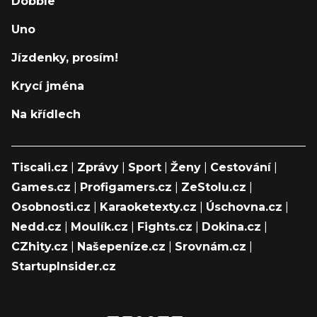
Dobble
Uno
Jízdenky, prosím!
Krycí jména
Na křídlech
Tiscali.cz
|
Zprávy
|
Sport
|
Ženy
|
Cestování
|
Games.cz
|
Profigamers.cz
|
ZeStolu.cz
|
Osobnosti.cz
|
Karaoketexty.cz
|
Úschovna.cz
|
Nedd.cz
|
Moulík.cz
|
Fights.cz
|
Dokina.cz
|
CZhity.cz
|
Našepeníze.cz
|
Srovnám.cz
|
StartupInsider.cz