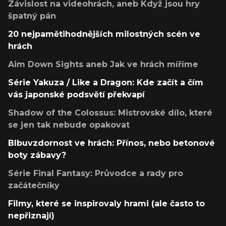
Závislost na videohrách, aneb Když jsou hry
špatný pán
20 nejpamětihodnějších milostných scén ve
hrách
Aim Down Sights aneb Jak ve hrách míříme
Série Yakuza / Like a Dragon: Kde začít a čím
vás japonské podsvětí překvapí
Shadow of the Colossus: Mistrovské dílo, které
se jen tak nebude opakovat
Blbuvzdornost ve hrách: Přínos, nebo betonové
boty zábavy?
Série Final Fantasy: Průvodce a rady pro
začátečníky
Filmy, které se inspirovaly hrami (ale často to
nepřiznají)