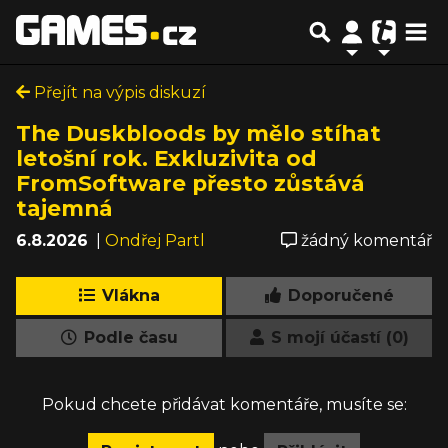
Přejít na výpis diskuzí
The Duskbloods by mělo stíhat
letošní rok. Exkluzivita od
FromSoftware přesto zůstává
tajemná
6.8.2026
|
Ondřej Partl
žádný komentář
Vlákna
Doporučené
Podle času
S mojí účastí (0)
Pokud chcete přidávat komentáře, musíte se: