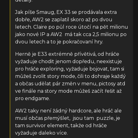
Jak píše Smaug, EX 33 se prodávala extra
dobře, AW2 se zaplatil skoro až po dvou
letech. Claire po půl roce útočí na pět milionu
jako nové IP a AW2 má tak cca 2,5 milionu po
dvou letech a to je pokračovaní hry.
Herně je E33 extrémně přívětivá, od hráče
vyžaduje chodit jenom dopředu, neexistuje
pro hráče exploring, vyžaduje bojovat, tam si
můžeš zvolit story mode, čili to dohraje každý
a občas udělat pár změn v menu, pictosy atd
ve finále na story mode můžeš začít řešit až
pro endgame.
AW2 taky není žádný hardcore, ale hráč ale
musí občas přemýšlet, jsou tam puzzle, je
tam survivor element, takže od hráče
vyžaduje daleko více.