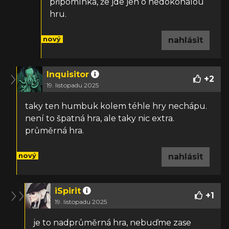
připomínka, že jde jen o nedokonalou
hru.
nový
nahlásit
Inquisitor
+
2
19. listopadu 2025
taky ten humbuk kolem téhle hry nechápu.
není to špatná hra, ale taky nic extra.
průměrná hra.
nový
nahlásit
iSpirit
+
1
19. listopadu 2025
je to nadprůměrná hra, nebuďme zase