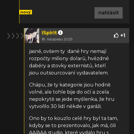
nový
nahlásit
iSpirit
+
1
18. listopadu 2025
jasně, ovšem ty dané hry nemají
rozpočty miliony dolarů, hvězdné
dabéry a stovky externistů, kteří
jsou
outsourcovaní vydavatelem.
Chápu, že ty kategorie jsou hodně
volné, ale tohle bije do očí a zcela
nepokrytě se jede myšlenka, že hru
vytvořilo 30 lidí někde v garáži.
Ono by to kouzlo celé hry byl ta tam,
kdyby se to prezentovalo, jak má, čili
AA/AAA studio, které vydalo hru s