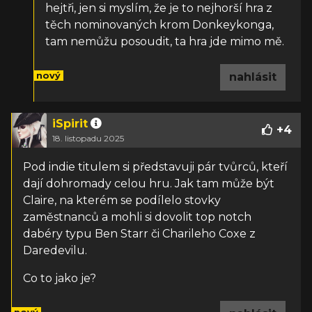
hejtři, jen si myslím, že je to nejhorší hra z
těch nominovaných krom Donkeykonga,
tam nemůžu posoudit, ta hra jde mimo mě.
nový
nahlásit
iSpirit
+
4
18. listopadu 2025
Pod indie titulem si představuji pár tvůrců, kteří
dají dohromady celou hru. Jak tam může být
Claire, na kterém se podílelo stovky
zaměstnanců a mohli si dovolit top notch
dabéry typu Ben Starr či Charileho Coxe z
Daredevilu.
Co to jako je?