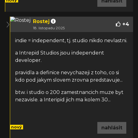
nový
nahlásit
Rostej
+
4
18. listopadu 2025
indie = independent, tj. studio nikdo nevlastni.
a Intrepid Studios jsou independent
developer.
pravidla a definice nevychazeji z toho, co si
kdo pod jakym slovem zrovna predstavuje...
btw. i studio o 200 zamestnancich muze byt
nezavisle. a Interipid jich ma kolem 30...
nový
nahlásit