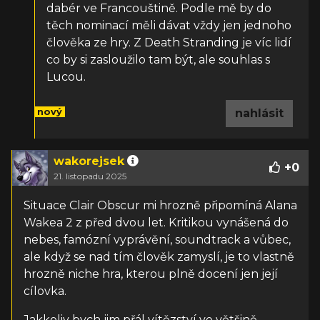
dabér ve Francouštině. Podle mě by do
těch nominací měli dávat vždy jen jednoho
člověka ze hry. Z Death Stranding je víc lidí
co by si zasloužilo tam být, ale souhlas s
Lucou.
nový
nahlásit
wakorejsek
+
0
21. listopadu 2025
Situace Clair Obscur mi hrozně připomíná Alana
Wakea 2 z před dvou let. Kritikou vynášená do
nebes, famózní vyprávění, soundtrack a vůbec,
ale když se nad tím člověk zamyslí, je to vlastně
hrozně niche hra, kterou plně docení jen její
cílovka.
Jakkoliv bych jim přál vítězství ve většině