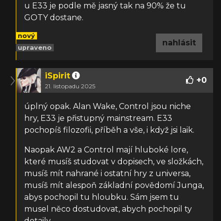
u E33 je podle mě jasný tak na 90% že tu
GOTY dostane.
nový
nahlásit
upraveno
iSpirit
+
0
21. listopadu 2025
úplný opak. Alan Wake, Control jsou niche
hry, E33 je přistupný mainstream. E33
pochopíš filozofii, příběh a vše, i když jsi laik.
Naopak AW2 a Control mají hluboké lore,
které musíš studovat v dopisech, ve složkách,
musíš mít nahrané i ostatní hry z universa,
musíš mít alespoň základní povědomí Junga,
abys pochopil tu hloubku. Sám jsem tu
musel něco dostudovat, abych pochopil ty
detaily.