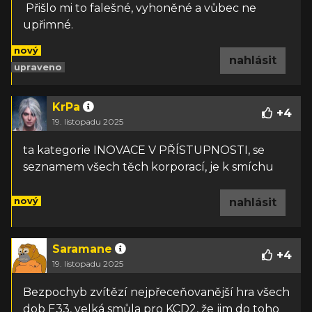
Přišlo mi to falešné, vyhoněné a vůbec ne
upřimné.
nový
nahlásit
upraveno
KrPa
+
4
19. listopadu 2025
ta kategorie INOVACE V PŘÍSTUPNOSTI, se
seznamem všech těch korporací, je k smíchu
nový
nahlásit
Saramane
+
4
19. listopadu 2025
Bezpochyb zvítězí nejpřeceňovanější hra všech
dob E33, velká smůla pro KCD2, že jim do toho