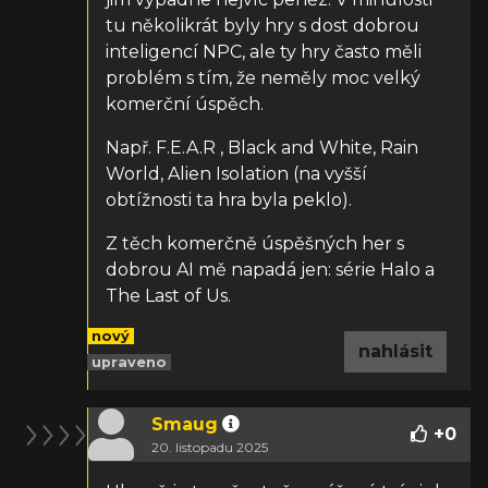
tu několikrát byly hry s dost dobrou
inteligencí NPC, ale ty hry často měli
problém s tím, že neměly moc velký
komerční úspěch.
Např. F.E.A.R , Black and White, Rain
World, Alien Isolation (na vyšší
obtížnosti ta hra byla peklo).
Z těch komerčně úspěšných her s
dobrou AI mě napadá jen: série Halo a
The Last of Us.
nový
nahlásit
upraveno
Smaug
+
0
20. listopadu 2025