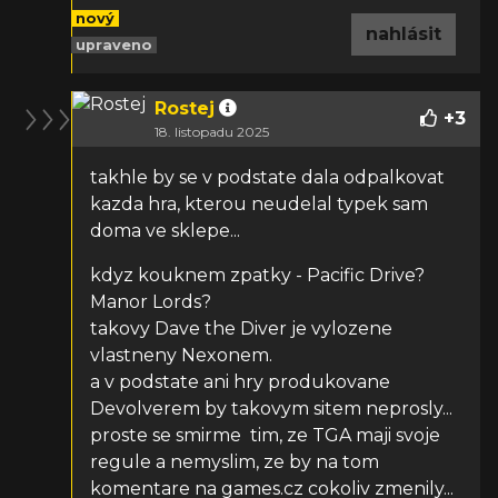
nový
nahlásit
upraveno
Rostej
+
3
18. listopadu 2025
takhle by se v podstate dala odpalkovat
kazda hra, kterou neudelal
typek
sam
doma ve sklepe...
kdyz kouknem zpatky - Pacific Drive?
Manor Lords?
takovy Dave the Diver je vylozene
vlastneny Nexonem.
a v podstate ani hry produkovane
Devolverem by takovym sitem neprosly...
proste se smirme tim, ze TGA maji svoje
regule a nemyslim, ze by na tom
komentare na games.cz cokoliv zmenily...