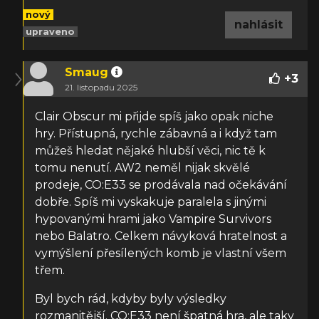
nový
nahlásit
upraveno
Smaug
+
3
21. listopadu 2025
Clair Obscur mi přijde spíš jako opak niche
hry. Přístupná, rychle zábavná a i když tam
můžeš hledat nějaké hlubší věci, nic tě k
tomu nenutí. AW2 neměl nijak skvělé
prodeje, CO:E33 se prodávala nad očekávání
dobře. Spíš mi vyskakuje paralela s jinými
hypovanými hrami jako Vampire Survivors
nebo Balatro. Celkem návyková hratelnost a
vymýšlení přesílených komb je vlastní všem
třem.
Byl bych rád, kdyby byly výsledky
rozmanitější. CO:E33 není špatná hra, ale taky