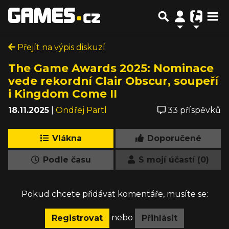
Přejít na výpis diskuzí
The Game Awards 2025: Nominace
vede rekordní Clair Obscur, soupeří
i Kingdom Come II
18.11.2025
|
Ondřej Partl
33 příspěvků
Vlákna
Doporučené
Podle času
S mojí účastí (0)
Pokud chcete přidávat komentáře, musíte se:
nebo
Registrovat
Přihlásit