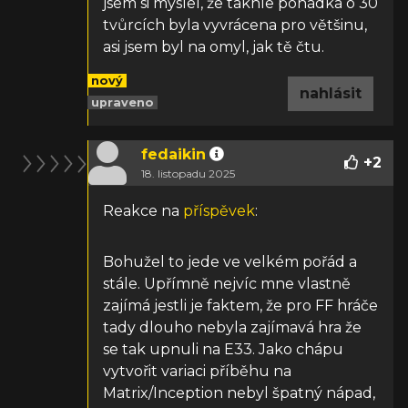
jsem si myslel, že takhle pohádka o 30
tvůrcích byla vyvrácena pro většinu,
asi jsem byl na omyl, jak tě čtu.
nový
nahlásit
upraveno
fedaikin
+
2
18. listopadu 2025
Reakce na
příspěvek
:
Bohužel to jede ve velkém pořád a
stále. Upřímně nejvíc mne vlastně
zajímá jestli je faktem, že pro FF hráče
tady dlouho nebyla zajímavá hra že
se tak upnuli na E33. Jako chápu
vytvořit variaci příběhu na
Matrix/Inception nebyl špatný nápad,