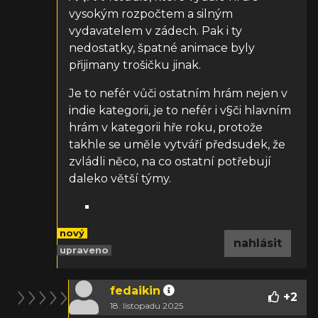
vysokým rozpočtem a silným
vydavatelem v zádech. Pak i ty
nedostatky, špatné animace byly
přijimany trošičku jinak.
Je to nefér vůči ostatním hrám nejen v
indie kategorii, je to nefér i v§či hlavním
hrám v kategorii hře roku, protože
takhle se uměle vytváří předsudek, že
zvládli něco, na co ostatní potřebují
daleko větší týmy.
nový
nahlásit
upraveno
fedaikin
+
2
18. listopadu 2025