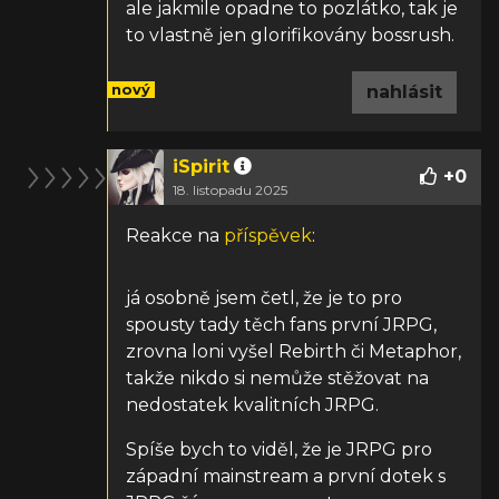
ale jakmile opadne to pozlátko, tak je
to vlastně jen glorifikovány bossrush.
nový
nahlásit
iSpirit
+
0
18. listopadu 2025
Reakce na
příspěvek
:
já osobně jsem četl, že je to pro
spousty tady těch fans první JRPG,
zrovna loni vyšel Rebirth či Metaphor,
takže nikdo si nemůže stěžovat na
nedostatek kvalitních JRPG.
Spíše bych to viděl, že je JRPG pro
západní mainstream a první dotek s