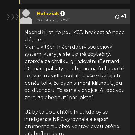
Haluziak
+
1
20. listopadu 2025
Nechci říkat, že jsou KCD hry špatné nebo
zlé, ale....
Máme v těch hrách dobrý soubojový
systém, který je ale úplně zbytečný,
protože za chvilku grindování (Bernard
:D) mám palcáty na obranu na full a po té
co jsem ukradl absolutně vše v Ratajích
peněz tolik, že bych si mohl kliknout, jdu
do důchodu. To samé v dvojce. A topovou
zbroj za oběhnutí pár lokací.
Už by to do ... chtělo hru, kde by se
inteligence NPC vyrovnala alespoň
průměrnému absolventovi dvouletého
učebního oboru.