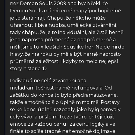
než Demon Souls 2009 a to bych řekl, že
Demon Souls má mizerné mapy(pochopitelně
je to stará hra). Chápu, že někoho může
uhranout líbivá hudba, umělecké ztvárnění,
tady chápu, že je to individuální, ale čistě herně
je to naprosto průměrné až podprůměrné a
měli jsme tu x lepších Souslike her. Nejde mi do
hlavy, že hra roku by měla být herně naprosto
průměrná záležitost, i kdyby to mělo nejlepší
story historie :D.
Individuálně celé ztvárnění a ta
meladramitočnost na mě nefungovala. Od
začátku do konce to bylo předramatizované,
takže emočně to šlo úplně mimo mě. Postavy
se ke konci úplně rozpadly, jako by ignorovaly
celý vývoj a přišlo mi to, že tvůrci chtějí dojit
emoce za každou cenu i za cenu logiky a ve
finále to spíše trapné než emočně dojímavé.