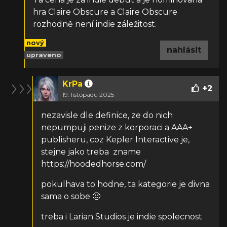
hra Claire Obscure a Claire Obscure
rozhodně není indie záležitost.
nový
nahlásit
upraveno
KrPa
+
2
19. listopadu 2025
nezavisle dle definice, ze do nich
nepumpuji penize z korporaci a AAA+
publisheru, coz
Kepler Interactive je,
stejne jako treba zname
https://hoodedhorse.com/
pokulhava to hodne, ta kategorie je divna
sama o sobe
🙂
treba i
Larian Studios je indie spolecnost