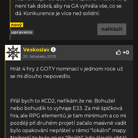
není tak dobrá, aby na GA vyhrála vše, co se
dá. Konkurence je více než solidní.
nový
nahlásit
upraveno
Veskoslav
+
0
20. listopadu 2025
Hrát 4 hry z GOTY nominací v jednom roce už
se mi dlouho nepovedlo.
Přál bych to KCD2, neříkám že ne. Bohužel
nebo bohudík to vyhraje E33. Za mě špičková
hra, ale RPG elementů je tam minimum a co mi
později při druhém projetí začalo masivně vadit
bylo opakování nepřátel v rámci "lokální" mapy.
Nejhorší to bylo asi na "Bojišti", kde člověk chtěl