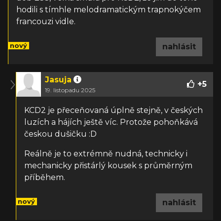
hodili s tímhle melodramatickým trapnokýčem
francouzi vidle.
nový
nahlásit
Jasuja
+
5
19. listopadu 2025
KCD2 je přeceňovaná úplně stejně, v českých
luzích a hájích ještě víc. Protože pohoňkává
českou dušičku :D
Reálně je to extrémně nudná, technicky i
mechanicky přistárlý kousek s průměrným
příběhem.
nový
nahlásit