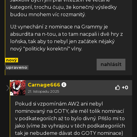
kategorií, trochu čuju, že konečný výsledky
budou mnohem víc rozmanitý.
Už vynechání z nominace na Grammy je
absurdita na n-tou, a to tam nacpali i dvě hry z
loňska, tak aby to nebyl jen začátek nějaký
nový "politicky korektní" vlny.
nový
nahlásit
upraveno
Carnage666
+
0
21. listopadu 2025
Pokud si vzpomínám AW2 ani nebyl
nominovaný na GOTY, ale měl tolik nominací
v podkategoriích až to bylo divný. Přišlo mi to
jako (víme že vyhrajou v těch podkategoriích
tak je nebudeme dávat do GOTY nominace)