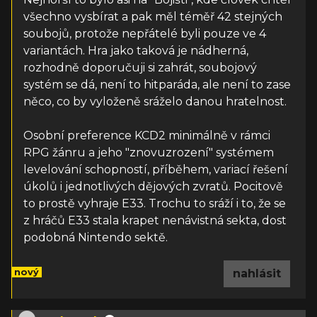
všechno vysbírat a pak měl téměř 42 stejných
soubojů, protože nepřátelé byli pouze ve 4
variantách. Hra jako taková je nádherná,
rozhodně doporučuji si zahrát, soubojový
systém se dá, není to hitparáda, ale není to zase
něco, co by vyloženě sráželo danou hratelnost.
Osobní preference KCD2 minimálně v rámci
RPG žánru a jeho "znovuzrození" systémem
levelování schopností, příběhem, variací řešení
úkolů i jednotlivých dějových zvratů. Pocitově
to prostě vyhraje E33. Trochu to sráží i to, že se
z hráčů E33 stala krapet nenávistná sekta, dost
podobná Nintendo sektě.
nový
nahlásit