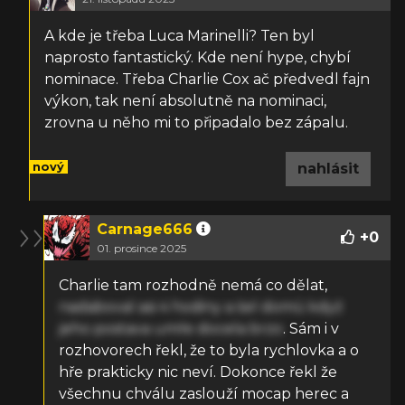
A kde je třeba
Luca Marinelli? Ten byl
naprosto fantastický. Kde není hype, chybí
nominace. Třeba Charlie Cox ač předvedl fajn
výkon, tak není absolutně na nominaci,
zrovna u něho mi to připadalo bez zápalu.
nový
nahlásit
Carnage666
+
0
01. prosince 2025
Charlie tam rozhodně nemá co dělat,
nadaboval asi 4 hodiny a šel domů když
jeho postava umře docela brzo
. Sám i v
rozhovorech řekl, že to byla rychlovka a o
hře prakticky nic neví. Dokonce řekl že
všechnu chválu zaslouží mocap herec a