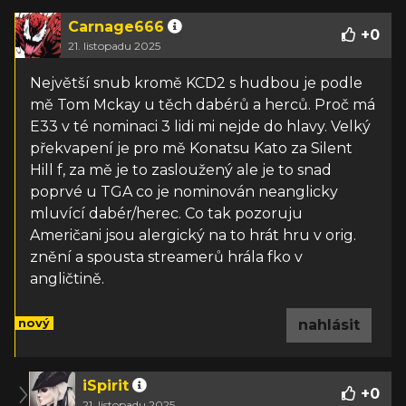
Carnage666
+
0
21. listopadu 2025
Největší snub kromě KCD2 s hudbou je podle
mě Tom Mckay u těch dabérů a herců. Proč má
E33 v té nominaci 3 lidi mi nejde do hlavy. Velký
překvapení je pro mě Konatsu Kato za Silent
Hill f, za mě je to zasloužený ale je to snad
poprvé u TGA co je nominován neanglicky
mluvící dabér/herec. Co tak pozoruju
Američani jsou alergický na to hrát hru v orig.
znění a spousta streamerů hrála fko v
angličtině.
nový
nahlásit
iSpirit
+
0
21. listopadu 2025