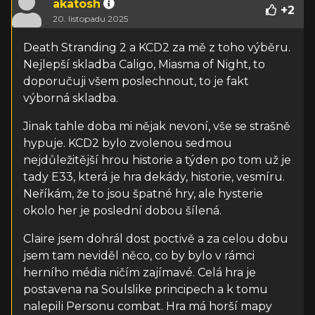
akatosh
+
2
20. listopadu 2025
Death Stranding 2 a KCD2 za mě z toho výběru.
Nejlepší skladba Caligo, Miasma of Night, to
doporučuji všem poslechnout, to je fakt
výborná skladba.
Jinak tahle doba mi nějak nevoní, vše se strašně
hypuje. KCD2 bylo zvolenou sedmou
nejdůležitější hrou historie a týden po tom už je
tady E33, která je hra dekády, historie, vesmíru.
Neříkám, že to jsou špatné hry, ale hysterie
okolo her je poslední dobou šílená.
Claire jsem dohrál dost poctivě a za celou dobu
jsem tam neviděl něco, co by bylo v rámci
herního média ničím zajímavé. Celá hra je
postavena na Soulslike principech a k tomu
nalepili Personu combat. Hra má horší mapy