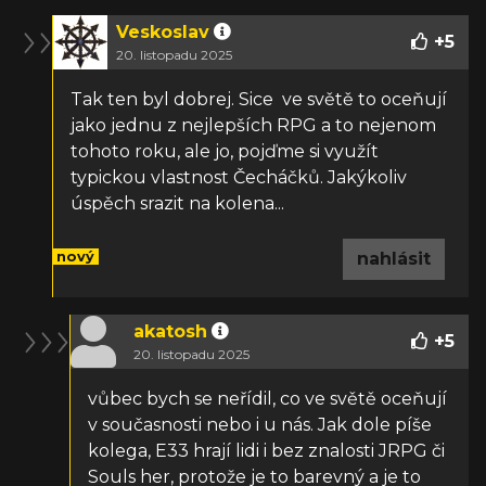
Veskoslav
+
5
20. listopadu 2025
Tak ten byl dobrej. Sice ve světě to oceňují
jako jednu z nejlepších RPG a to nejenom
tohoto roku, ale jo, pojďme si využít
typickou vlastnost Čecháčků. Jakýkoliv
úspěch srazit na kolena...
nový
nahlásit
akatosh
+
5
20. listopadu 2025
vůbec bych se neřídil, co ve světě oceňují
v současnosti nebo i u nás. Jak dole píše
kolega, E33 hrají lidi i bez znalosti JRPG či
Souls her, protože je to barevný a je to