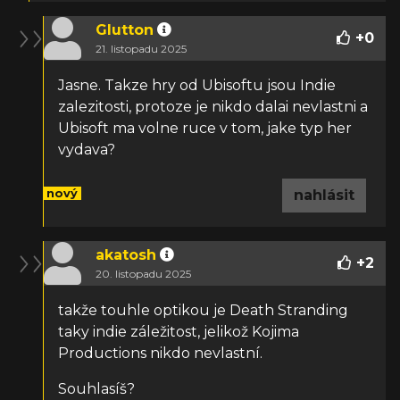
Glutton
+
0
21. listopadu 2025
Jasne. Takze hry od Ubisoftu jsou Indie
zalezitosti, protoze je nikdo dalai nevlastni a
Ubisoft ma volne ruce v tom, jake typ her
vydava?
nový
nahlásit
akatosh
+
2
20. listopadu 2025
takže touhle optikou je Death Stranding
taky indie záležitost, jelikož Kojima
Productions nikdo nevlastní.
Souhlasíš?