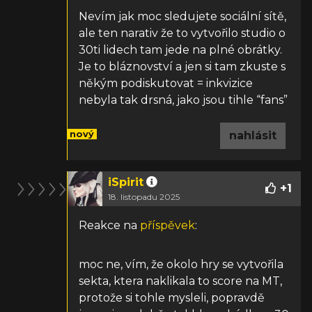
Nevím jak moc sledujete sociální sítě,
ale ten narativ že to vytvořilo studio o
30ti lidech tam jede na plné obrátky.
Je to bláznovství a jen si tam zkuste s
někým podiskutovat = inkvizice
nebyla tak drsná, jako jsou tihle “fans”
nový
nahlásit
iSpirit
+
1
18. listopadu 2025
Reakce na
příspěvek
:
moc ne, vím, že okolo hry se vytvořila
sekta, ktera naklikala to score na MT,
protože si tohle mysleli, popravdě