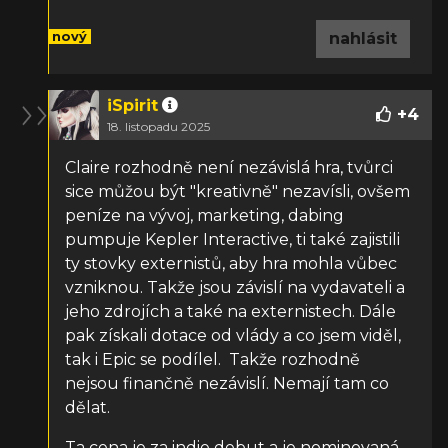
nový
nahlásit
iSpirit
+
4
18. listopadu 2025
Claire rozhodně není nezávislá hra, tvůrci
sice můžou být "kreativně" nezavísli, ovšem
peníze na vývoj, marketing, dabing
pumpuje
Kepler Interactive, ti také zajistili
ty stovky externistů, aby hra mohla vůbec
vzniknou. Takže jsou závislí na vydavateli a
jeho zdrojích a také na externistech. Dále
pak získali dotace od vlády a co jsem viděl,
tak i Epic se podílel. Takže rozhodně
nejsou finančně nezávislí. Nemají tam co
dělat.
Ta cena je za indie debut a je nominovaná