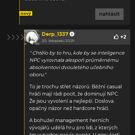
nový
nahlásit
Derp_1337
+
2
20. listopadu 2025
" Chtělo by to hru, kde by se inteligence
NPC vyrovnala alespoň průměrnému
absolventovi dvouletého učebního
oboru."
To je trochu střet názorů. Běžní casual
hráči mají rádi pocit, že dominují NPC.
Že jsou vyvolení a nejlepší. Doslova
opačný názor než hardcore hráči.
A bohužel management herních
vývojářů udělá hru pro lidi, z kterých
jim vypadne nejvíc peněz. V minulosti