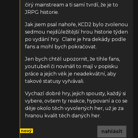
čirý mainstream a ti samí tvrdí, že je to
JRPG historie.
Jak jsem psal nahoře, KCD2 bylo zvolenou
sedmou nejdůležitější hrou historie týden
po vydání hry. Claire je hra dekády podle
fans a mohl bych pokračovat.
Jen bych chtěl upozornit, že tihle fans,
youtubeři či novináři to mají v popisku
práce a jejich věk je neadekvátní, aby
takové statusy vyřvávali.
Vychazí dobré hry, jejich spousty, každý si
vybere, ovšem ty reakce, hypovaní a co se
děje okolo těch vyvolených her, už je za
hranou kvalit těch daných her.
nový
nahlásit