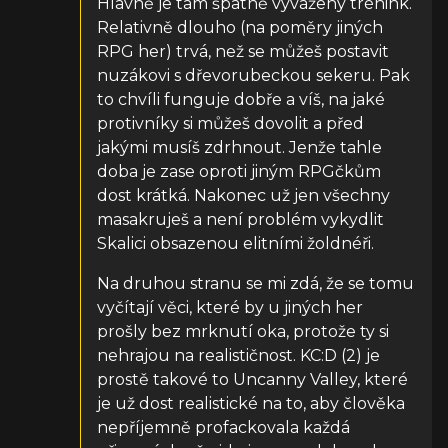
Hlavně je tam špatně vyvážený trénink.
Relativně dlouho (na poměry jiných
RPG her) trvá, než se můžeš postavit
nuzákovi s dřevorubeckou sekeru. Pak
to chvíli funguje dobře a víš, na jaké
protivníky si můžeš dovolit a před
jakými musíš zdrhnout. Jenže tahle
doba je zase oproti jiným RPGčkům
dost krátká. Nakonec už jen všechny
masakruješ a není problém vykydlit
Skalici obsazenou elitními žoldnéři.
Na druhou stranu se mi zdá, že se tomu
vyčítají věci, které by u jiných her
prošly bez mrknutí oka, protože ty si
nehrajou na realističnost. KC:D (2) je
prostě takové to Uncanny Valley, které
je už dost realistické na to, aby člověka
nepříjemně profackovala každá