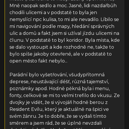
Mně naopak sedlo a moc. Jasně, lidi nazdařbůh
chodili ulicemi a v podstatě to byla jen
nemyslící npc kulisa, to mi ale nevadilo. Líbilo se
mi navigování podle mapy, hledání správných
ulic a domů a fakt jsem si užíval jízdu ulicemi na
člunu. V podstatě to byl koridor. Byla místa, kde
se dalo vystoupit a kde rozhodně ne, takže to
bylo spíše jakoby otevřené, ale v podstatě to
open město fakt nebylo...
Parádní bylo vyšetřování, všudypřítomná
deprese, neustávající déšť, různá tajemství,
poznámky apod. Hodně pěkná byla i menu,
fonty, celkově se mi to velmi trefilo do vkusu. Ze
dvojky je vidět, že si vývojáři hodně berou z
Resident Evilu, který je aktuálně na špici ve
svém žánru. Je to dobře, že se vydali tímto
směrem a jsem rád, že se úplně nevzdali