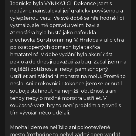
Jednička byla VYNIKAJÍCÍ. Dokonce jsem si
nedávno nainstaloval její graficky povýšenou a
vylepšenou verzi. Ve své době se hře hodně lidí
vysmálo, ale mě opravdu velmi bavila.
Atmosféra byla hustá jako nafouklá
plechovka Surströmming 🙂 Hniloba v ulicích a
polozatopených domech byla takřka
hmatatelná. V době vydání byla akční část
peklo a do dnes ji považuji za bug. Začal jsem na
nejtěžší obtížnost a nebyl jsem schopný
ustřílet ani základní monstra na molu. Prostě to
nešlo. Ani brokovnicí. Dokonce jsem se přinutil
souboje stáhnout na nejnižší obtížnost a ani
tehdy nebylo možné monstra ustřílet. V
současné verzi hry to není problém a zjevně s
tím vývojáři něco udělali.
Mnoha lidem se nelíbilo ani polootevřené
město (rozhodně to nebyl žádný open world).