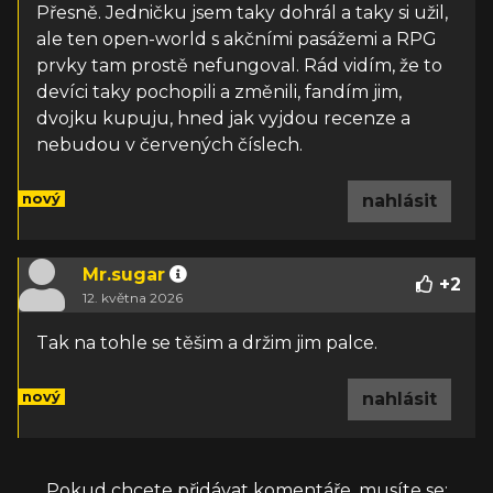
Přesně. Jedničku jsem taky dohrál a taky si užil,
ale ten open-world s akčními pasážemi a RPG
prvky tam prostě nefungoval. Rád vidím, že to
devíci taky pochopili a změnili, fandím jim,
dvojku kupuju, hned jak vyjdou recenze a
nebudou v červených číslech.
nový
nahlásit
Mr.sugar
+
2
12. května 2026
Tak na tohle se těšim a držim jim palce.
nový
nahlásit
Pokud chcete přidávat komentáře, musíte se: