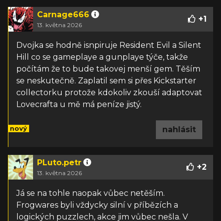
Carnage666
+
1
13. května 2026
Dvojka se hodně isnpiruje Resident Evil a Silent
Hill co se gameplaye a gunplaye týče, takže
počítám že to bude takovej menší gem. Těším
se neskutečně. Zaplatil sem si přes Kickstarter
collectorku protože kdokoliv zkouší adaptovat
Lovecrafta u mě má peníze jistý.
nový
nahlásit
PLuto.petr
+
2
13. května 2026
Já se na tohle naopak vůbec netěším.
Frogwares byli vždycky silní v příbězích a
logických puzzlech, akce jim vůbec nešla. V