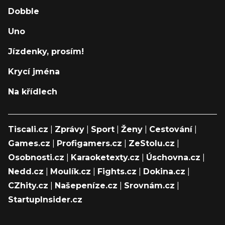
Dobble
Uno
Jízdenky, prosím!
Krycí jména
Na křídlech
Tiscali.cz
|
Zprávy
|
Sport
|
Ženy
|
Cestování
|
Games.cz
|
Profigamers.cz
|
ZeStolu.cz
|
Osobnosti.cz
|
Karaoketexty.cz
|
Úschovna.cz
|
Nedd.cz
|
Moulík.cz
|
Fights.cz
|
Dokina.cz
|
CZhity.cz
|
Našepeníze.cz
|
Srovnám.cz
|
StartupInsider.cz