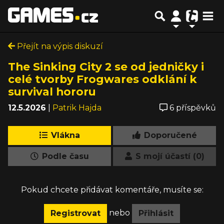
Přejít na výpis diskuzí
The Sinking City 2 se od jedničky i
celé tvorby Frogwares odklání k
survival hororu
12.5.2026
|
Patrik Hajda
6 příspěvků
Vlákna
Doporučené
Podle času
S mojí účastí (0)
Pokud chcete přidávat komentáře, musíte se:
nebo
Registrovat
Přihlásit