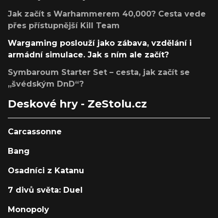
Jak začít s Warhammerem 40,000? Cesta vede
přes přístupnější Kill Team
Wargaming poslouží jako zábava, vzdělání i
armádní simulace. Jak s ním ale začít?
Symbaroum Starter Set – cesta, jak začít se
„švédským DnD“?
Deskové hry - ZeStolu.cz
Carcassonne
Bang
Osadníci z Katanu
7 divů světa: Duel
Monopoly