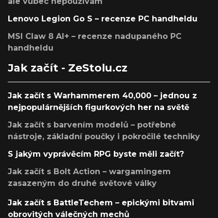
ale vůbec nepoužívám
Lenovo Legion Go S – recenze PC handheldu
MSI Claw 8 AI+ – recenze nadupaného PC
handheldu
Jak začít - ZeStolu.cz
Jak začít s Warhammerem 40,000 – jednou z
nejpopulárnějších figurkových her na světě
Jak začít s barvením modelů – potřebné
nástroje, základní poučky i pokročilé techniky
S jakým vyprávěcím RPG byste měli začít?
Jak začít s Bolt Action – wargamingem
zasazeným do druhé světové války
Jak začít s BattleTechem – epickými bitvami
obrovitých válečných mechů