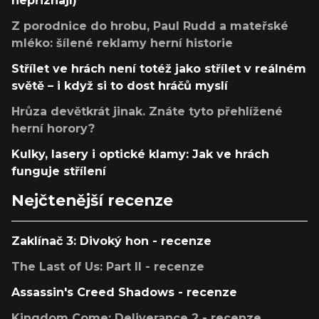
nepřiznají)
Z porodnice do hrobu, Paul Rudd a mateřské
mléko: šílené reklamy herní historie
Střílet ve hrách není totéž jako střílet v reálném
světě – i když si to dost hráčů myslí
Hrůza devětkrát jinak. Znáte tyto přehlížené
herní horory?
Kulky, lasery i optické klamy: Jak ve hrách
funguje střílení
Nejčtenější recenze
Zaklínač 3: Divoký hon - recenze
The Last of Us: Part II - recenze
Assassin's Creed Shadows - recenze
Kingdom Come: Deliverance 2 - recenze