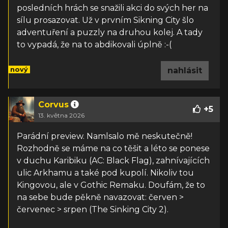
posledních hrách se snažili akci do svých her na
sílu prosazovat. Už v prvním Sikning City šlo
adventuření a puzzly na druhou kolej. A tady
to vypadá, že na to abdikovali úplně :-(
nový
nahlásit
Corvus
+
5
13. května 2026
Parádní preview. Namlsalo mě neskutečně!
Rozhodně se máme na co těšit a léto se ponese
v duchu Karibiku (AC: Black Flag), zahnívajících
ulic Arkhamu a také pod kupolí. Nikoliv tou
Kingovou, ale v Gothic Remaku. Doufám, že to
na sebe bude pěkně navazovat: červen >
červenec > srpen (The Sinking City 2).