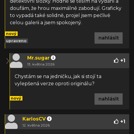
detektivní složky. Hodně se těším na vydání a
doufám, že hrou maximálně zabodují. Graficky
to vypadá také solidně, projel jsem pečlivě
celou galerii a jsem spokojený.
nový
nahlásit
upraveno
Mr.sugar
+
1
13. května 2026
Chystám se na jedničku, jak si stojí ta
vylepšená verze oproti originálu?
nový
nahlásit
KarlosCV
+
1
12. května 2026