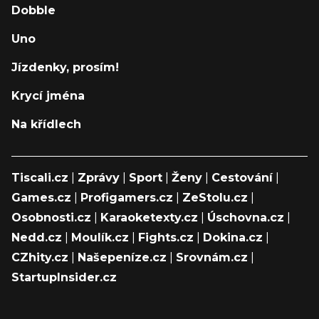
Dobble
Uno
Jízdenky, prosím!
Krycí jména
Na křídlech
Tiscali.cz
|
Zprávy
|
Sport
|
Ženy
|
Cestování
|
Games.cz
|
Profigamers.cz
|
ZeStolu.cz
|
Osobnosti.cz
|
Karaoketexty.cz
|
Úschovna.cz
|
Nedd.cz
|
Moulík.cz
|
Fights.cz
|
Dokina.cz
|
CZhity.cz
|
Našepeníze.cz
|
Srovnám.cz
|
StartupInsider.cz