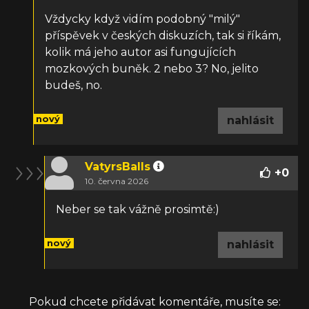
Vždycky když vidím podobný "milý"
příspěvek v českých diskuzích, tak si říkám,
kolik má jeho autor asi fungujících
mozkových buněk. 2 nebo 3? No, jelito
budeš, no.
nový
nahlásit
VatyrsBalls
+
0
10. června 2026
Neber se tak vážně prosimtě:)
nový
nahlásit
Pokud chcete přidávat komentáře, musíte se: