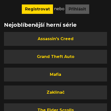
nebo
Registrovat
Přihlásit
Nejoblíbenější herní série
Assassin's Creed
Grand Theft Auto
Mafia
Zaklínač
The Elder Scrolls