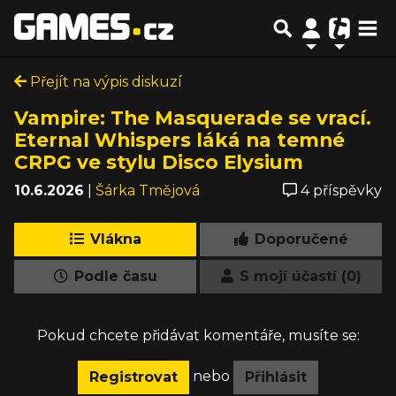
Přejít na výpis diskuzí
Vampire: The Masquerade se vrací.
Eternal Whispers láká na temné
CRPG ve stylu Disco Elysium
10.6.2026
|
Šárka Tmějová
4 příspěvky
Vlákna
Doporučené
Podle času
S mojí účastí (0)
Pokud chcete přidávat komentáře, musíte se:
nebo
Registrovat
Přihlásit