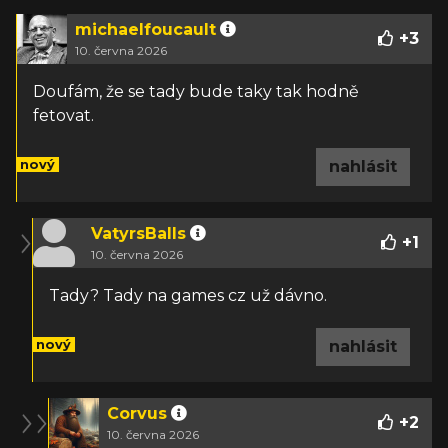
michaelfoucault
+
3
10. června 2026
Doufám, že se tady bude taky tak hodně
fetovat.
nový
nahlásit
VatyrsBalls
+
1
10. června 2026
Tady? Tady na games cz už dávno.
nový
nahlásit
Corvus
+
2
10. června 2026