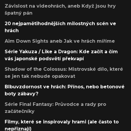
Závislost na videohrách, aneb Když jsou hry
špatný pán
20 nejpamětihodnějších milostných scén ve
hrách
Aim Down Sights aneb Jak ve hrách míříme
Série Yakuza / Like a Dragon: Kde začít a čím
vás japonské podsvětí překvapí
Shadow of the Colossus: Mistrovské dílo, které
se jen tak nebude opakovat
Blbuvzdornost ve hrách: Přínos, nebo betonové
boty zábavy?
Série Final Fantasy: Průvodce a rady pro
začátečníky
Filmy, které se inspirovaly hrami (ale často to
nepřiznají)