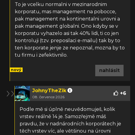
To je vcelku normalni v mezinarodnim
korporatu, mas management na pobocce,
pak management na kontinentalni urovni a
pak management globalni. Ono kdyby se v
korporatu vyhazelo asi tak 40% lidi, ti co jen
kontroluji (tzv. preposilaci e-mailu) tak by to
ten korporate jenje ze nepoznal, mozna by to
tu firmu i zefektivnilo.
nový
nahlásit
JohnyTheZik
+
6
08. července 2026
Podle mě si úplně neuvědomuješ, kolik
vrstev reálně 14 je. Samozřejmě máš
pravdu, že v nadnárodních korporátech je
těch vrstev víc, ale většinou na úrovni