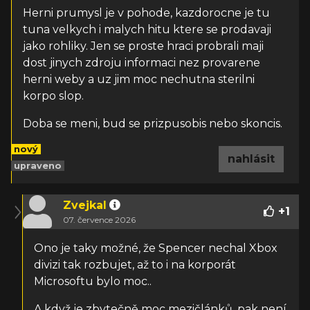
Herni prumysl je v pohode, kazdorocne je tu
tuna velkych i malych hitu ktere se prodavaji
jako rohliky. Jen se proste hraci probrali maji
dost jinych zdroju informaci nez provarene
herni weby a uz jim moc nechutna sterilni
korpo slop.
Doba se meni, bud se prizpusobis nebo skoncis.
nový
nahlásit
upraveno
Zvejkal
+
1
07. července 2026
Ono je taky možné, že Spencer nechal Xbox
divizi tak rozbujet, až to i na korporát
Microsoftu bylo moc..
A když je zbytečně moc mezičlánků, pak není