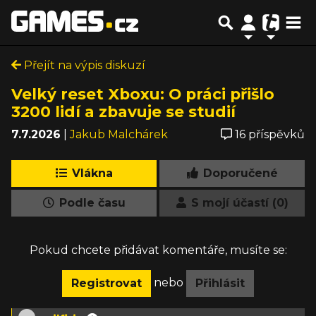
Přejít na výpis diskuzí
Velký reset Xboxu: O práci přišlo
3200 lidí a zbavuje se studií
7.7.2026
|
Jakub Malchárek
16 příspěvků
Vlákna
Doporučené
Podle času
S mojí účastí (0)
Pokud chcete přidávat komentáře, musíte se:
nebo
Registrovat
Přihlásit