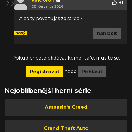
Raldoron
+
1
08. července 2026
A co ty povazujes za stred?
nový
nahlásit
Pokud chcete přidávat komentáře, musíte se:
nebo
Registrovat
Přihlásit
Nejoblíbenější herní série
Assassin's Creed
Grand Theft Auto