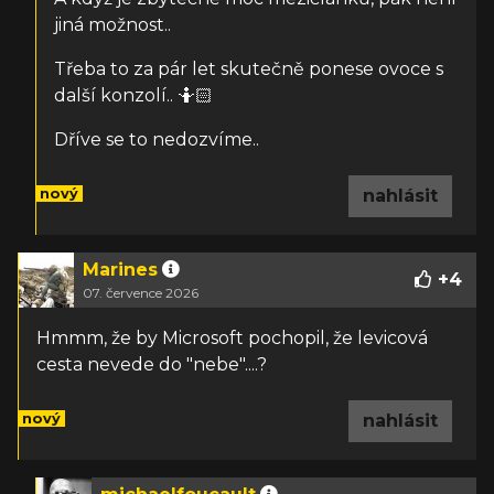
jiná možnost..
Třeba to za pár let skutečně ponese ovoce s
další konzolí.. 🤷🏻
Dříve se to nedozvíme..
nový
nahlásit
Marines
+
4
07. července 2026
Hmmm, že by Microsoft pochopil, že levicová
cesta nevede do "nebe"....?
nový
nahlásit