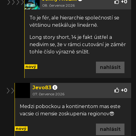
+
0
08. července 2026
To je fér, ale hierarchie společností se
většinou neškáluje lineárně.
Long story short, 14 je fakt ústřel a
nedivim se, že v rámci cutování je záměr
tohle číslo výrazně snížit.
nový
nahlásit
Jevo83
+
0
07. července 2026
Medzi pobockou a kontinentom mas este
vacsie ci mensie zoskupenia regionov😎
nový
nahlásit