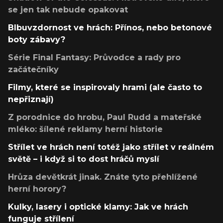
se jen tak nebude opakovat
Blbuvzdornost ve hrách: Přínos, nebo betonové
boty zábavy?
Série Final Fantasy: Průvodce a rady pro
začátečníky
Filmy, které se inspirovaly hrami (ale často to
nepřiznají)
Z porodnice do hrobu, Paul Rudd a mateřské
mléko: šílené reklamy herní historie
Střílet ve hrách není totéž jako střílet v reálném
světě – i když si to dost hráčů myslí
Hrůza devětkrát jinak. Znáte tyto přehlížené
herní horory?
Kulky, lasery i optické klamy: Jak ve hrách
funguje střílení