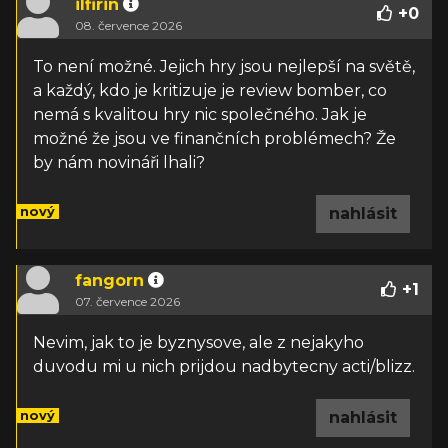
ilfirin
+
0
08. července 2026
To není možné. Jejich hry jsou nejlepší na světě,
a každý, kdo je kritizuje je review bomber, co
nemá s kvalitou hry nic společného. Jak je
možné že jsou ve finančních problémech? Že
by nám novináři lhali?
nový
nahlásit
fangorn
+
1
07. července 2026
Nevim, jak to je byznysove, ale z nejakyho
duvodu mi u nich prijdou nadbytecny acti/blizz.
nový
nahlásit