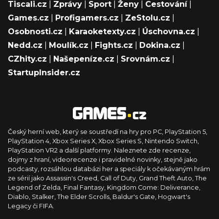
Tiscali.cz
|
Zprávy
|
Sport
|
Ženy
|
Cestování
|
Games.cz
|
Profigamers.cz
|
ZeStolu.cz
|
Osobnosti.cz
|
Karaoketexty.cz
|
Úschovna.cz
|
Nedd.cz
|
Moulík.cz
|
Fights.cz
|
Dokina.cz
|
CZhity.cz
|
Našepeníze.cz
|
Srovnám.cz
|
StartupInsider.cz
Český herní web, který se soustředí na hry pro PC, PlayStation 5,
PlayStation 4, Xbox Series X, Xbox Series S, Nintendo Switch,
PlayStation VR2 a další platformy. Naleznete zde recenze,
dojmy z hraní, videorecenze i pravidelné novinky, stejně jako
podcasty, rozsáhlou databázi her a speciály k očekávaným hrám
ze sérií jako Assassin's Creed, Call of Duty, Grand Theft Auto, The
Legend of Zelda, Final Fantasy, Kingdom Come: Deliverance,
Diablo, Stalker, The Elder Scrolls, Baldur's Gate, Hogwart's
Legacy či FIFA.