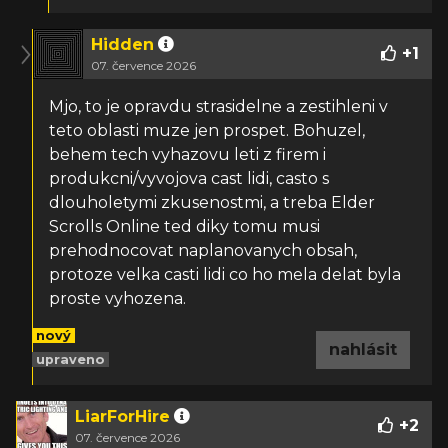
Hidden
+
1
07. července 2026
Mjo, to je opravdu strasidelne a zestihleni v
teto oblasti muze jen prospet. Bohuzel,
behem tech vyhazovu leti z firem i
produkcni/vyvojova cast lidi, casto s
dlouholetymi zkusenostmi, a treba Elder
Scrolls Online ted diky tomu musi
prehodnocovat naplanovanych obsah,
protoze velka casti lidi co ho mela delat byla
proste vyhozena.
nový
nahlásit
upraveno
LiarForHire
+
2
07. července 2026