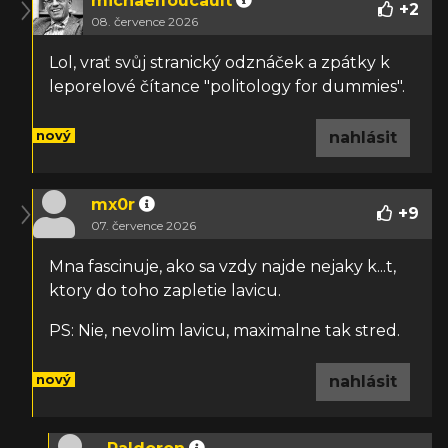
michaelfoucault
+
2
08. července 2026
Lol, vrať svůj stranický odznáček a zpátky k
leporelové čítance "politology for dummies".
nový
nahlásit
mx0r
+
9
07. července 2026
Mna fascinuje, ako sa vzdy najde nejaky k...t,
ktory do toho zapletie lavicu.
PS: Nie, nevolim lavicu, maximalne tak stred.
nový
nahlásit