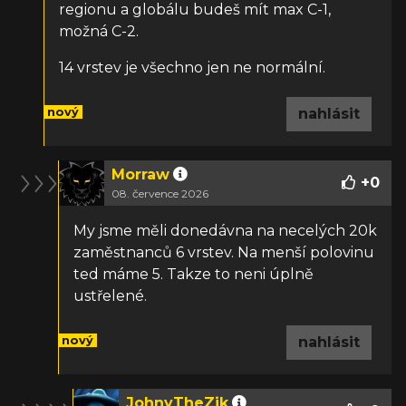
regionu a globálu budeš mít max C-1,
možná C-2.
14 vrstev je všechno jen ne normální.
nový
nahlásit
Morraw
+
0
08. července 2026
My jsme měli donedávna na necelých 20k
zaměstnanců 6 vrstev. Na menší polovinu
ted máme 5. Takze to neni úplně
ustřelené.
nový
nahlásit
JohnyTheZik