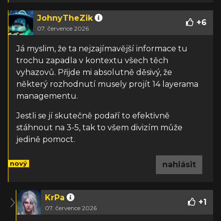
JohnyTheZik
+
6
07. července 2026
Já myslim, že ta nejzajímavější informace tu
trochu zapadla v kontextu všech těch
vyhazovů. Přijde mi absolutně děsivý, že
některý rozhodnutí musely projít 14 layerama
managementu.
Jestli se jí skutečně podaří to efektivně
stáhnout na 3-5, tak to všem divizím může
jedině pomoct.
nový
nahlásit
KrPa
+
1
07. července 2026