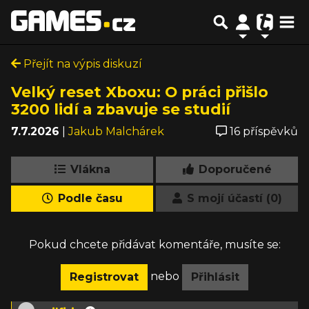
Přejít na výpis diskuzí
Velký reset Xboxu: O práci přišlo
3200 lidí a zbavuje se studií
7.7.2026
|
Jakub Malchárek
16 příspěvků
Vlákna
Doporučené
Podle času
S mojí účastí (0)
Pokud chcete přidávat komentáře, musíte se:
nebo
Registrovat
Přihlásit