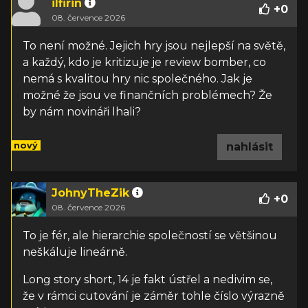
ilfirin
+
0
08. července 2026
To není možné. Jejich hry jsou nejlepší na světě,
a každý, kdo je kritizuje je review bomber, co
nemá s kvalitou hry nic společného. Jak je
možné že jsou ve finančních problémech? Že
by nám novináři lhali?
nový
nahlásit
JohnyTheZik
+
0
08. července 2026
To je fér, ale hierarchie společností se většinou
neškáluje lineárně.
Long story short, 14 je fakt ústřel a nedivim se,
že v rámci cutování je záměr tohle číslo výrazně