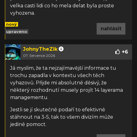
velka casti lidi co ho mela delat byla proste
vyhozena.
nový
nahlásit
upraveno
JohnyTheZik
+
6
07. července 2026
Já myslim, že ta nejzajímavější informace tu
trochu zapadla v kontextu všech těch
vyhazovů. Přijde mi absolutně děsivý, že
některý rozhodnutí musely projít 14 layerama
managementu.
Jestli se jí skutečně podaří to efektivně
stáhnout na 3-5, tak to všem divizím může
jedině pomoct.