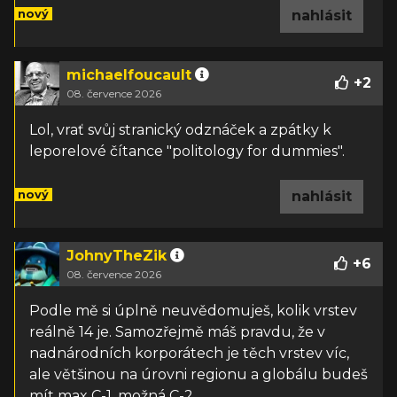
nový
nahlásit
michaelfoucault
+
2
08. července 2026
Lol, vrať svůj stranický odznáček a zpátky k
leporelové čítance "politology for dummies".
nový
nahlásit
JohnyTheZik
+
6
08. července 2026
Podle mě si úplně neuvědomuješ, kolik vrstev
reálně 14 je. Samozřejmě máš pravdu, že v
nadnárodních korporátech je těch vrstev víc,
ale většinou na úrovni regionu a globálu budeš
mít max C-1, možná C-2.