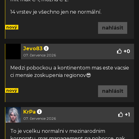
14 vrstev je všechno jen ne normální.
nový
nahlásit
Jevo83
+
0
07. července 2026
Medzi pobockou a kontinentom mas este vacsie
ci mensie zoskupenia regionov😎
nový
nahlásit
KrPa
+
1
07. července 2026
To je vcelku normalni v mezinarodnim
korporatu, mas management na pobocce, pak