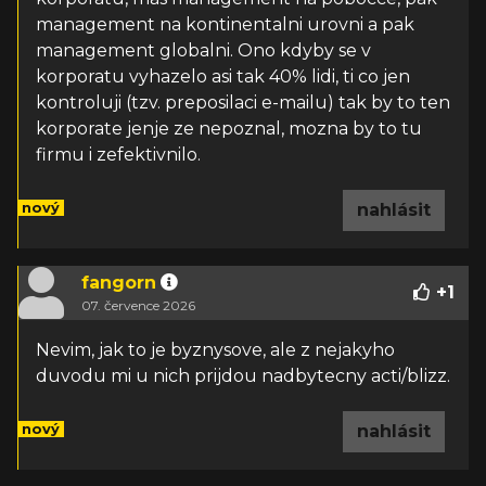
management na kontinentalni urovni a pak
management globalni. Ono kdyby se v
korporatu vyhazelo asi tak 40% lidi, ti co jen
kontroluji (tzv. preposilaci e-mailu) tak by to ten
korporate jenje ze nepoznal, mozna by to tu
firmu i zefektivnilo.
nový
nahlásit
fangorn
+
1
07. července 2026
Nevim, jak to je byznysove, ale z nejakyho
duvodu mi u nich prijdou nadbytecny acti/blizz.
nový
nahlásit