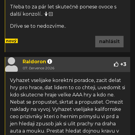
Třeba to za pár let skutečně ponese ovoce s
další konzolí.. 🤷🏻
Dříve se to nedozvíme..
nový
nahlásit
Raldoron
+
3
07. července 2026
Vyhazet vselijake korektni poradce, zacit delat
hry pro hrace, dat lidem to co chteji, uvedomit si
kdo skutecne hraje velke AAA hry a kdo ne.
Nebat se propustet, skrtat a propustet. Omezit
naklady na vyvoj. Vyhazet vselijake kalifornske
ceo prizivniky kteri o hernim primyslu vi prd a
jen hledaji zpusob jak si ulit prachy na draha
auta a mouku. Prestat hledat dojnou kravu v