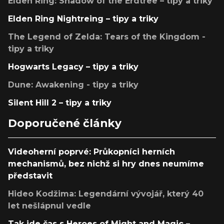
Elden Ring: Shadow of the Erdtree – tipy a triky
Elden Ring Nightreing – tipy a triky
The Legend of Zelda: Tears of the Kingdom -
tipy a triky
Hogwarts Legacy – tipy a triky
Dune: Awakening - tipy a triky
Silent Hill 2 – tipy a triky
Doporučené články
Videoherní poprvé: Průkopníci herních
mechanismů, bez nichž si hry dnes neumíme
představit
Hideo Kodžima: Legendární vývojář, který 40
let nešlápnul vedle
Tak jde čas s Heroes of Might and Magic –