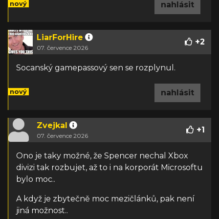
nový
nahlásit
LiarForHire
+
2
07. července 2026
Socanský gamepassový sen se rozplynul.
nový
nahlásit
Zvejkal
+
1
07. července 2026
Ono je taky možné, že Spencer nechal Xbox
divizi tak rozbujet, až to i na korporát Microsoftu
bylo moc..
A když je zbytečně moc mezičlánků, pak není
jiná možnost..