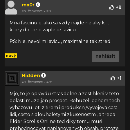
mx0r
+
9
07. července 2026
Mna fascinuje, ako sa vzdy najde nejaky k...t,
ktory do toho zapletie lavicu.
PS: Nie, nevolim lavicu, maximalne tak stred.
nový
nahlásit
Hidden
+
1
07. července 2026
Mjo, to je opravdu strasidelne a zestihleni v teto
oblasti muze jen prospet. Bohuzel, behem tech
vyhazovu leti z firem i produkcni/vyvojova cast
lidi, casto s dlouholetymi zkusenostmi, a treba
Elder Scrolls Online ted diky tomu musi
prehodnocovat naplanovanych obsah, protoze