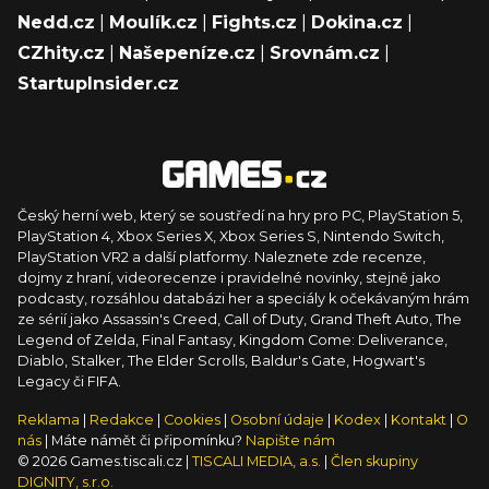
Nedd.cz
|
Moulík.cz
|
Fights.cz
|
Dokina.cz
|
CZhity.cz
|
Našepeníze.cz
|
Srovnám.cz
|
StartupInsider.cz
Český herní web, který se soustředí na hry pro PC, PlayStation 5,
PlayStation 4, Xbox Series X, Xbox Series S, Nintendo Switch,
PlayStation VR2 a další platformy. Naleznete zde recenze,
dojmy z hraní, videorecenze i pravidelné novinky, stejně jako
podcasty, rozsáhlou databázi her a speciály k očekávaným hrám
ze sérií jako Assassin's Creed, Call of Duty, Grand Theft Auto, The
Legend of Zelda, Final Fantasy, Kingdom Come: Deliverance,
Diablo, Stalker, The Elder Scrolls, Baldur's Gate, Hogwart's
Legacy či FIFA.
Reklama
|
Redakce
|
Cookies
|
Osobní údaje
|
Kodex
|
Kontakt
|
O
nás
| Máte námět či připomínku?
Napište nám
© 2026 Games.tiscali.cz |
TISCALI MEDIA, a.s.
|
Člen skupiny
DIGNITY, s.r.o.