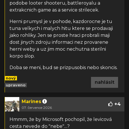
podobe looter shooteru, battleroyalu a
extrakcnich game as a service strilecek.
Herni prumysl je v pohode, kazdorocne je tu
tuna velkych i malych hitu ktere se prodavaji
jako rohliky. Jen se proste hraci probrali maji
dost jinych zdroju informaci nez provarene
herni weby a uz jim moc nechutna sterilni
korpo slop.
Doba se meni, bud se prizpusobis nebo skoncis.
nový
nahlásit
upraveno
Marines
+
4
07. července 2026
Hmmm, že by Microsoft pochopil, že levicová
cesta nevede do "nebe"....?