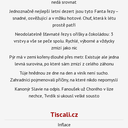
nedá srovnat
Jednoznačně nejlepší letní dezert jsou tyto Fanta řezy –
snadné, osvěžující a v mžiku hotové. Chuť, která k létu
prostě patří
Neodolatelně šťavnaté řezy s oříšky a čokoládou: 3
vrstvy a vše se peče spolu. Rychlé, výborné a vždycky
zmizí jako nic
Pýr má v zemi kořeny dlouhé přes metr. Existuje ale jedna
levná surovina, po které sám zmizí z celého záhonu
Túje hnědnou ze dne na den a viník není sucho.
Zahradníci pojmenovali příčiny, na které nikdo nepomyslí
Kanonýr Slavie na odpis. Fanoušek už Chorého v lize
nechce, Tvrdík si ukousl velké sousto
Tiscali.cz
Inflace