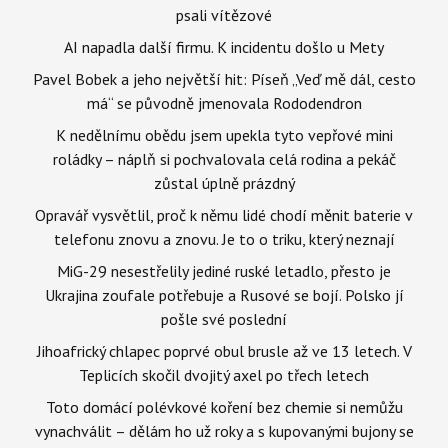
psali vítězové
AI napadla další firmu. K incidentu došlo u Mety
Pavel Bobek a jeho největší hit: Píseň „Veď mě dál, cesto
má“ se původně jmenovala Rododendron
K nedělnímu obědu jsem upekla tyto vepřové mini
roládky – náplň si pochvalovala celá rodina a pekáč
zůstal úplně prázdný
Opravář vysvětlil, proč k němu lidé chodí měnit baterie v
telefonu znovu a znovu. Je to o triku, který neznají
MiG-29 nesestřelily jediné ruské letadlo, přesto je
Ukrajina zoufale potřebuje a Rusové se bojí. Polsko jí
pošle své poslední
Jihoafrický chlapec poprvé obul brusle až ve 13 letech. V
Teplicích skočil dvojitý axel po třech letech
Toto domácí polévkové koření bez chemie si nemůžu
vynachválit – dělám ho už roky a s kupovanými bujony se