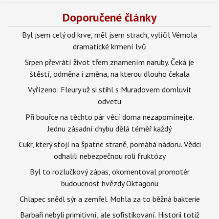
Doporučené články
Byl jsem celý od krve, měl jsem strach, vylíčil Vémola
dramatické krmení lvů
Srpen převrátí život třem znamením naruby. Čeká je
štěstí, odměna i změna, na kterou dlouho čekala
Vyřízeno: Fleury už si stihl s Muradovem domluvit
odvetu
Při bouřce na těchto pár věcí doma nezapomínejte.
Jednu zásadní chybu dělá téměř každý
Cukr, který stojí na špatné straně, pomáhá nádoru. Vědci
odhalili nebezpečnou roli fruktózy
Byl to rozlučkový zápas, okomentoval promotér
budoucnost hvězdy Oktagonu
Chlapec snědl sýr a zemřel. Mohla za to běžná bakterie
Barbaři nebyli primitivní, ale sofistikovaní. Historii totiž