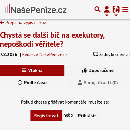
Přejít na výpis diskuzí
Chystá se další bič na exekutory,
nepoškodí věřitele?
7.8.2026
|
Redakce NašePeníze.cz
žádný komentář
Vlákna
Doporučené
Podle času
S mojí účastí (0)
Pokud chcete přidávat komentáře, musíte se:
nebo
Registrovat
Přihlásit