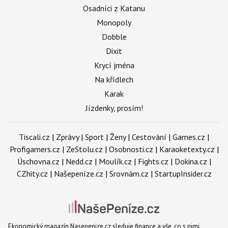
Osadníci z Katanu
Monopoly
Dobble
Dixit
Krycí jména
Na křídlech
Karak
Jízdenky, prosím!
Tiscali.cz
|
Zprávy
|
Sport
|
Ženy
|
Cestování
|
Games.cz
|
Profigamers.cz
|
ZeStolu.cz
|
Osobnosti.cz
|
Karaoketexty.cz
|
Úschovna.cz
|
Nedd.cz
|
Moulík.cz
|
Fights.cz
|
Dokina.cz
|
CZhity.cz
|
Našepeníze.cz
|
Srovnám.cz
|
StartupInsider.cz
Ekonomický magazín Nasepenize.cz sleduje finance a vše, co s nimi