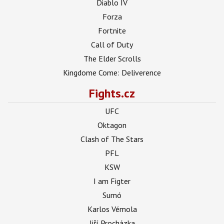
Diablo IV
Forza
Fortnite
Call of Duty
The Elder Scrolls
Kingdome Come: Deliverence
Fights.cz
UFC
Oktagon
Clash of The Stars
PFL
KSW
I am Figter
Sumó
Karlos Vémola
Jiří Procházka