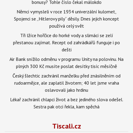
bonusy? Tohle číslo čekal málokdo
Němci vymysleli v roce 1934 univerzální kulomet,
Spojenci se „Hitlerovy pily“ děsily. Dnes jejich koncept
používá celý svět
Tři lžíce hořčice do horké vody a slimáci se zelí
přestanou zajímat. Recept od zahrádkářů funguje i po
dešti
Air Bank snížilo odměnu v programu Unity na polovinu. Na
plných 300 Kč musíte poslat desítky tisíc měsíčně
Český šlechtic zachránil manželku před znásilněním od
rudoarmějce, ale zaplatil životem; 40 let jsme vraha
oslavovali jako hrdinu
Lékař zachránil chlapci život a bez jediného slova odešel.
Sestra pak otci řekla, kam spěchá
Tiscali.cz