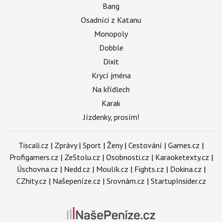
Bang
Osadníci z Katanu
Monopoly
Dobble
Dixit
Krycí jména
Na křídlech
Karak
Jízdenky, prosím!
Tiscali.cz
|
Zprávy
|
Sport
|
Ženy
|
Cestování
|
Games.cz
|
Profigamers.cz
|
ZeStolu.cz
|
Osobnosti.cz
|
Karaoketexty.cz
|
Úschovna.cz
|
Nedd.cz
|
Moulík.cz
|
Fights.cz
|
Dokina.cz
|
CZhity.cz
|
Našepeníze.cz
|
Srovnám.cz
|
StartupInsider.cz