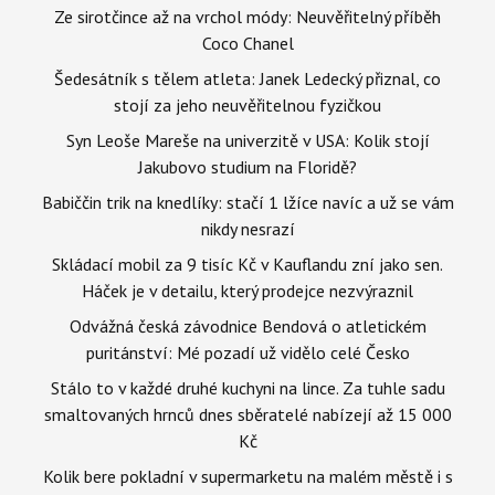
Ze sirotčince až na vrchol módy: Neuvěřitelný příběh
Coco Chanel
Šedesátník s tělem atleta: Janek Ledecký přiznal, co
stojí za jeho neuvěřitelnou fyzičkou
Syn Leoše Mareše na univerzitě v USA: Kolik stojí
Jakubovo studium na Floridě?
Babiččin trik na knedlíky: stačí 1 lžíce navíc a už se vám
nikdy nesrazí
Skládací mobil za 9 tisíc Kč v Kauflandu zní jako sen.
Háček je v detailu, který prodejce nezvýraznil
Odvážná česká závodnice Bendová o atletickém
puritánství: Mé pozadí už vidělo celé Česko
Stálo to v každé druhé kuchyni na lince. Za tuhle sadu
smaltovaných hrnců dnes sběratelé nabízejí až 15 000
Kč
Kolik bere pokladní v supermarketu na malém městě i s