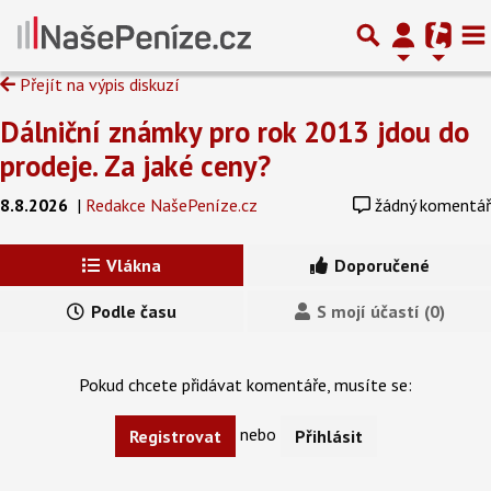
Přejít na výpis diskuzí
Dálniční známky pro rok 2013 jdou do
prodeje. Za jaké ceny?
8.8.2026
|
Redakce NašePeníze.cz
žádný komentář
Vlákna
Doporučené
Podle času
S mojí účastí (0)
Pokud chcete přidávat komentáře, musíte se:
nebo
Registrovat
Přihlásit