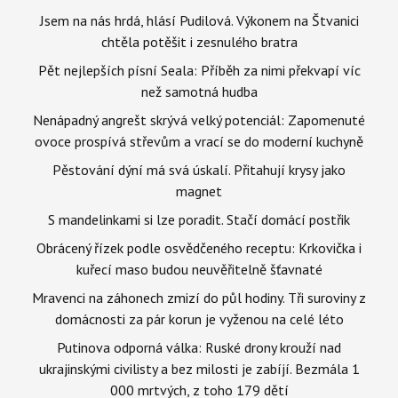
Jsem na nás hrdá, hlásí Pudilová. Výkonem na Štvanici
chtěla potěšit i zesnulého bratra
Pět nejlepších písní Seala: Příběh za nimi překvapí víc
než samotná hudba
Nenápadný angrešt skrývá velký potenciál: Zapomenuté
ovoce prospívá střevům a vrací se do moderní kuchyně
Pěstování dýní má svá úskalí. Přitahují krysy jako
magnet
S mandelinkami si lze poradit. Stačí domácí postřik
Obrácený řízek podle osvědčeného receptu: Krkovička i
kuřecí maso budou neuvěřitelně šťavnaté
Mravenci na záhonech zmizí do půl hodiny. Tři suroviny z
domácnosti za pár korun je vyženou na celé léto
Putinova odporná válka: Ruské drony krouží nad
ukrajinskými civilisty a bez milosti je zabíjí. Bezmála 1
000 mrtvých, z toho 179 dětí