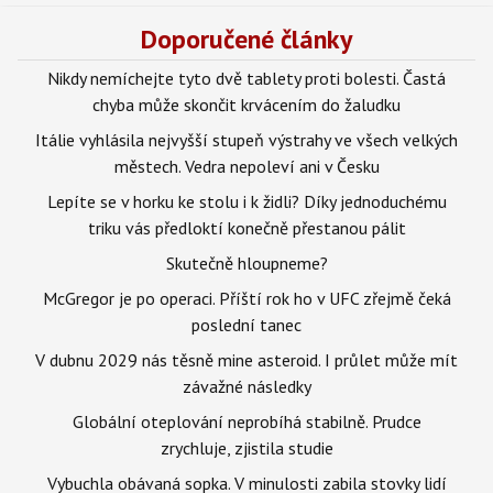
Doporučené články
Nikdy nemíchejte tyto dvě tablety proti bolesti. Častá
chyba může skončit krvácením do žaludku
Itálie vyhlásila nejvyšší stupeň výstrahy ve všech velkých
městech. Vedra nepoleví ani v Česku
Lepíte se v horku ke stolu i k židli? Díky jednoduchému
triku vás předloktí konečně přestanou pálit
Skutečně hloupneme?
McGregor je po operaci. Příští rok ho v UFC zřejmě čeká
poslední tanec
V dubnu 2029 nás těsně mine asteroid. I průlet může mít
závažné následky
Globální oteplování neprobíhá stabilně. Prudce
zrychluje, zjistila studie
Vybuchla obávaná sopka. V minulosti zabila stovky lidí