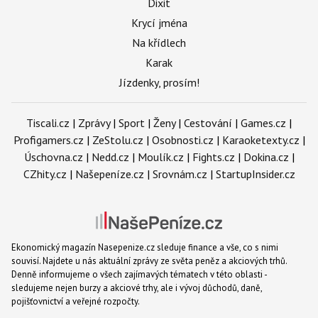
Dixit
Krycí jména
Na křídlech
Karak
Jízdenky, prosím!
Tiscali.cz
|
Zprávy
|
Sport
|
Ženy
|
Cestování
|
Games.cz
|
Profigamers.cz
|
ZeStolu.cz
|
Osobnosti.cz
|
Karaoketexty.cz
|
Úschovna.cz
|
Nedd.cz
|
Moulík.cz
|
Fights.cz
|
Dokina.cz
|
CZhity.cz
|
Našepeníze.cz
|
Srovnám.cz
|
StartupInsider.cz
Ekonomický magazín Nasepenize.cz sleduje finance a vše, co s nimi
souvisí. Najdete u nás aktuální zprávy ze světa peněz a akciových trhů.
Denně informujeme o všech zajímavých tématech v této oblasti -
sledujeme nejen burzy a akciové trhy, ale i vývoj důchodů, daně,
pojišťovnictví a veřejné rozpočty.