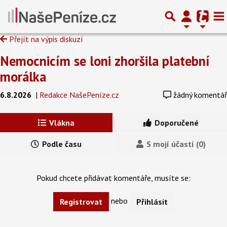
Přejít na výpis diskuzí
Nemocnicím se loni zhoršila platební
morálka
6.8.2026
|
Redakce NašePeníze.cz
žádný komentář
Vlákna
Doporučené
Podle času
S mojí účastí (0)
Pokud chcete přidávat komentáře, musíte se:
nebo
Registrovat
Přihlásit