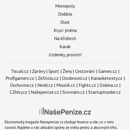
Monopoly
Dobble
Dixit
Krycí jména
Na křídlech
Karak
Jízdenky, prosím!
Tiscali.cz
|
Zprávy
|
Sport
|
Ženy
|
Cestování
|
Games.cz
|
Profigamers.cz
|
ZeStolu.cz
|
Osobnosti.cz
|
Karaoketexty.cz
|
Úschovna.cz
|
Nedd.cz
|
Moulík.cz
|
Fights.cz
|
Dokina.cz
|
CZhity.cz
|
Našepeníze.cz
|
Srovnám.cz
|
StartupInsider.cz
Ekonomický magazín Nasepenize.cz sleduje finance a vše, co s nimi
souvisí. Najdete u nás aktuální zprávy ze světa peněz a akciových trhů.