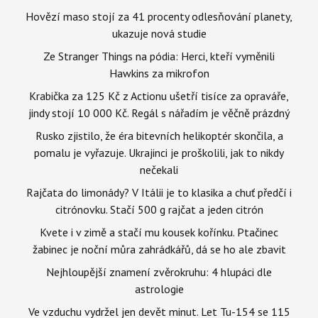
Hovězí maso stojí za 41 procenty odlesňování planety,
ukazuje nová studie
Ze Stranger Things na pódia: Herci, kteří vyměnili
Hawkins za mikrofon
Krabička za 125 Kč z Actionu ušetří tisíce za opraváře,
jindy stojí 10 000 Kč. Regál s nářadím je věčně prázdný
Rusko zjistilo, že éra bitevních helikoptér skončila, a
pomalu je vyřazuje. Ukrajinci je proškolili, jak to nikdy
nečekali
Rajčata do limonády? V Itálii je to klasika a chuť předčí i
citrónovku. Stačí 500 g rajčat a jeden citrón
Kvete i v zimě a stačí mu kousek kořínku. Ptačinec
žabinec je noční můra zahrádkářů, dá se ho ale zbavit
Nejhloupější znamení zvěrokruhu: 4 hlupáci dle
astrologie
Ve vzduchu vydržel jen devět minut. Let Tu-154 se 115