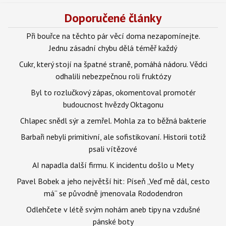
Doporučené články
Při bouřce na těchto pár věcí doma nezapomínejte.
Jednu zásadní chybu dělá téměř každý
Cukr, který stojí na špatné straně, pomáhá nádoru. Vědci
odhalili nebezpečnou roli fruktózy
Byl to rozlučkový zápas, okomentoval promotér
budoucnost hvězdy Oktagonu
Chlapec snědl sýr a zemřel. Mohla za to běžná bakterie
Barbaři nebyli primitivní, ale sofistikovaní. Historii totiž
psali vítězové
AI napadla další firmu. K incidentu došlo u Mety
Pavel Bobek a jeho největší hit: Píseň „Veď mě dál, cesto
má“ se původně jmenovala Rododendron
Odlehčete v létě svým nohám aneb tipy na vzdušné
pánské boty