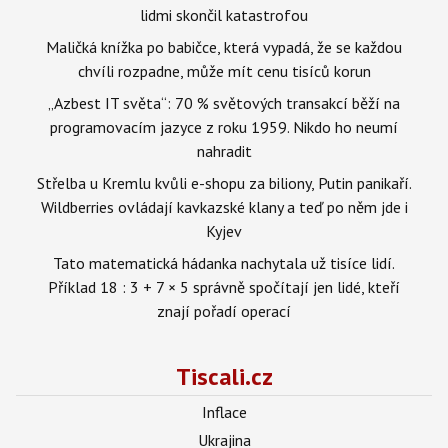
lidmi skončil katastrofou
Maličká knížka po babičce, která vypadá, že se každou
chvíli rozpadne, může mít cenu tisíců korun
„Azbest IT světa“: 70 % světových transakcí běží na
programovacím jazyce z roku 1959. Nikdo ho neumí
nahradit
Střelba u Kremlu kvůli e-shopu za biliony, Putin panikaří.
Wildberries ovládají kavkazské klany a teď po něm jde i
Kyjev
Tato matematická hádanka nachytala už tisíce lidí.
Příklad 18 : 3 + 7 × 5 správně spočítají jen lidé, kteří
znají pořadí operací
Tiscali.cz
Inflace
Ukrajina