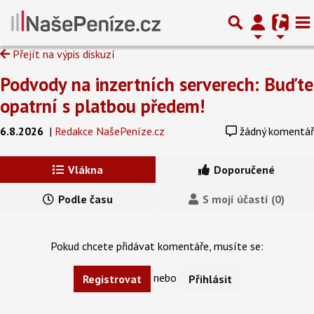
Přejít na výpis diskuzí
Podvody na inzertních serverech: Buďte
opatrní s platbou předem!
6.8.2026
|
Redakce NašePeníze.cz
žádný komentář
Vlákna
Doporučené
Podle času
S mojí účastí (0)
Pokud chcete přidávat komentáře, musíte se:
nebo
Registrovat
Přihlásit