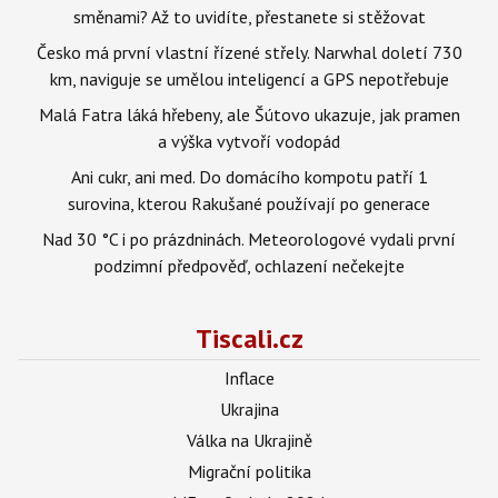
směnami? Až to uvidíte, přestanete si stěžovat
Česko má první vlastní řízené střely. Narwhal doletí 730
km, naviguje se umělou inteligencí a GPS nepotřebuje
Malá Fatra láká hřebeny, ale Šútovo ukazuje, jak pramen
a výška vytvoří vodopád
Ani cukr, ani med. Do domácího kompotu patří 1
surovina, kterou Rakušané používají po generace
Nad 30 °C i po prázdninách. Meteorologové vydali první
podzimní předpověď, ochlazení nečekejte
Tiscali.cz
Inflace
Ukrajina
Válka na Ukrajině
Migrační politika