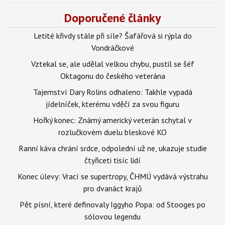
Doporučené články
Letité křivdy stále při síle? Šafářová si rýpla do
Vondráčkové
Vztekal se, ale udělal velkou chybu, pustil se šéf
Oktagonu do českého veterána
Tajemství Dary Rolins odhaleno: Takhle vypadá
jídelníček, kterému vděčí za svou figuru
Hořký konec: Známý americký veterán schytal v
rozlučkovém duelu bleskové KO
Ranní káva chrání srdce, odpolední už ne, ukazuje studie
čtyřiceti tisíc lidí
Konec úlevy: Vrací se supertropy, ČHMÚ vydává výstrahu
pro dvanáct krajů
Pět písní, které definovaly Iggyho Popa: od Stooges po
sólovou legendu