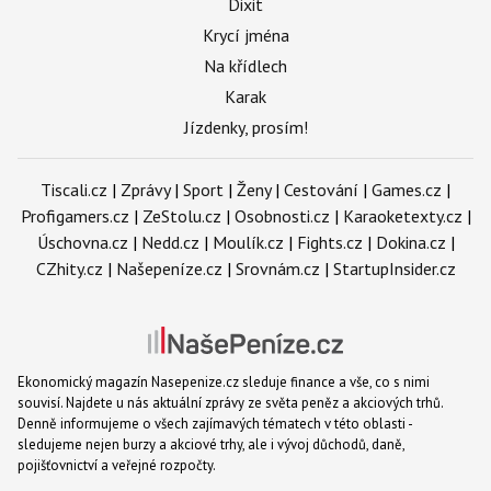
Dixit
Krycí jména
Na křídlech
Karak
Jízdenky, prosím!
Tiscali.cz
|
Zprávy
|
Sport
|
Ženy
|
Cestování
|
Games.cz
|
Profigamers.cz
|
ZeStolu.cz
|
Osobnosti.cz
|
Karaoketexty.cz
|
Úschovna.cz
|
Nedd.cz
|
Moulík.cz
|
Fights.cz
|
Dokina.cz
|
CZhity.cz
|
Našepeníze.cz
|
Srovnám.cz
|
StartupInsider.cz
Ekonomický magazín Nasepenize.cz sleduje finance a vše, co s nimi
souvisí. Najdete u nás aktuální zprávy ze světa peněz a akciových trhů.
Denně informujeme o všech zajímavých tématech v této oblasti -
sledujeme nejen burzy a akciové trhy, ale i vývoj důchodů, daně,
pojišťovnictví a veřejné rozpočty.