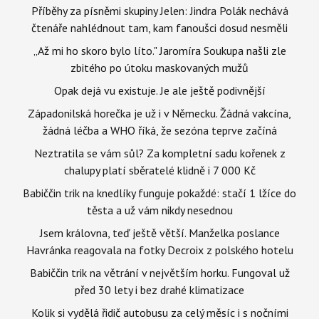
Příběhy za písněmi skupiny Jelen: Jindra Polák nechává
čtenáře nahlédnout tam, kam fanoušci dosud nesměli
„Až mi ho skoro bylo líto." Jaromíra Soukupa našli zle
zbitého po útoku maskovaných mužů
Opak dejá vu existuje. Je ale ještě podivnější
Západonilská horečka je už i v Německu. Žádná vakcína,
žádná léčba a WHO říká, že sezóna teprve začíná
Neztratila se vám sůl? Za kompletní sadu kořenek z
chalupy platí sběratelé klidně i 7 000 Kč
Babiččin trik na knedlíky funguje pokaždé: stačí 1 lžíce do
těsta a už vám nikdy nesednou
Jsem královna, teď ještě větší. Manželka poslance
Havránka reagovala na fotky Decroix z polského hotelu
Babiččin trik na větrání v největším horku. Fungoval už
před 30 lety i bez drahé klimatizace
Kolik si vydělá řidič autobusu za celý měsíc i s nočními