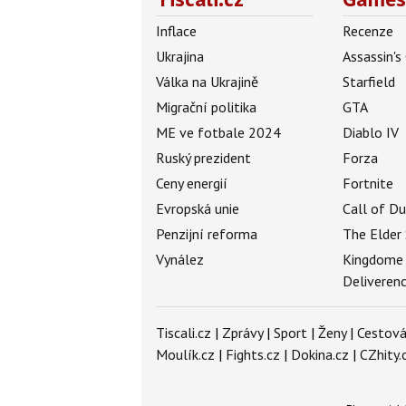
Inflace
Recenze
Ukrajina
Assassin's
Válka na Ukrajině
Starfield
Migrační politika
GTA
ME ve fotbale 2024
Diablo IV
Ruský prezident
Forza
Ceny energií
Fortnite
Evropská unie
Call of D
Penzijní reforma
The Elder 
Vynález
Kingdome
Deliveren
Tiscali.cz
|
Zprávy
|
Sport
|
Ženy
|
Cestová
Moulík.cz
|
Fights.cz
|
Dokina.cz
|
CZhity.