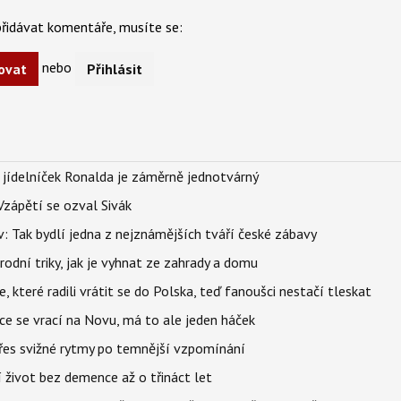
řidávat komentáře, musíte se:
nebo
ovat
Přihlásit
 jídelníček Ronalda je záměrně jednotvárný
Vzápětí se ozval Sivák
 Tak bydlí jedna z nejznámějších tváří české zábavy
rodní triky, jak je vyhnat ze zahrady a domu
 které radili vrátit se do Polska, teď fanoušci nestačí tleskat
ace se vrací na Novu, má to ale jeden háček
 přes svižné rytmy po temnější vzpomínání
í život bez demence až o třináct let