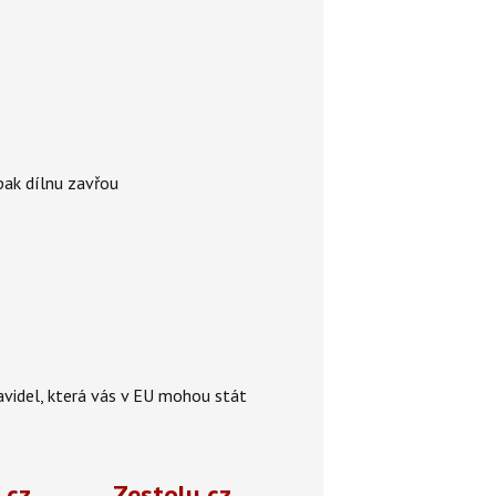
 pak dílnu zavřou
videl, která vás v EU mohou stát
.cz
Zestolu.cz