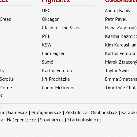
UFC
Andrej Babiš
 Creed
Oktagon
Petr Pavel
Clash of The Stars
Hana Zagorová
PFL
Kazma Kazmit
KSW
Kim Kardashian
I am Figter
Karlos Vémola
Sumó
Marek Ztracen
uty
Karlos Vémola
Taylor Swift
Scrolls
Jiří Procházka
Emma Smetan
 Come:
Conor McGregor
Timothée Chal
ce
ní
|
Games.cz
|
Profigamers.cz
|
ZeStolu.cz
|
Osobnosti.cz
|
Karaoke
cz
|
Našepeníze.cz
|
Srovnám.cz
|
StartupInsider.cz