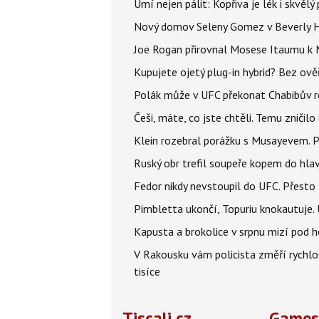
Umí nejen pálit: Kopřiva je lék i skvěl
Nový domov Seleny Gomez v Beverly Hill
Joe Rogan přirovnal Mosese Itaumu k 
Kupujete ojetý plug-in hybrid? Bez ově
Polák může v UFC překonat Chabibův r
Češi, máte, co jste chtěli. Temu zničil
Klein rozebral porážku s Musayevem. 
Ruský obr trefil soupeře kopem do hla
Fedor nikdy nevstoupil do UFC. Přesto
Pimbletta ukončí, Topuriu knokautuj
Kapusta a brokolice v srpnu mizí pod 
V Rakousku vám policista změří rychl
tisíce
Tiscali.cz
Games