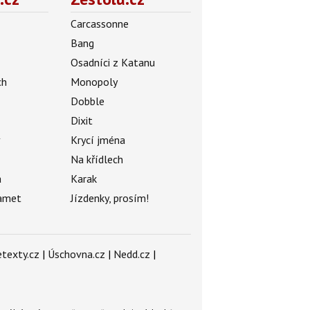
Carcassonne
Bang
Osadníci z Katanu
ch
Monopoly
Dobble
Dixit
ý
Krycí jména
Na křídlech
a
Karak
amet
Jízdenky, prosím!
texty.cz
|
Úschovna.cz
|
Nedd.cz
|