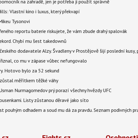
ý pomocník na zahradě, jen je potřeba ji použít správně
s: Vlastní kino i luxus, který překvapí
Mikeu Tysonovi
řeného reportu baterie riskujete, že vám zbude drahý spalovák
ekord. Chybí mu šest takedownů
o českého dodavatele Alzy. Švadleny v Prostějově šijí poslední kusy,
Přiznal, co mu v zápase vůbec nefungovalo
vy. Hotovo bylo za 52 sekund
 zůstal měřítkem těžké váhy
e. Usman Nurmagomedov prý porazí všechny hvězdy UFC
housenkami. Listy zůstanou děravé jako síto
ost pouhým odhadem a soud mu dá za pravdu. Seznam podivných pra
.cz
Fights.cz
Osobnosti