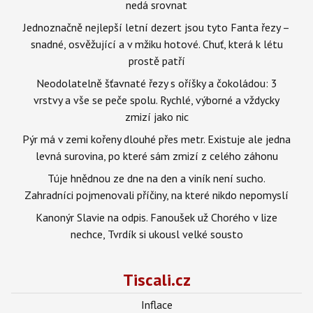
nedá srovnat
Jednoznačně nejlepší letní dezert jsou tyto Fanta řezy –
snadné, osvěžující a v mžiku hotové. Chuť, která k létu
prostě patří
Neodolatelně šťavnaté řezy s oříšky a čokoládou: 3
vrstvy a vše se peče spolu. Rychlé, výborné a vždycky
zmizí jako nic
Pýr má v zemi kořeny dlouhé přes metr. Existuje ale jedna
levná surovina, po které sám zmizí z celého záhonu
Túje hnědnou ze dne na den a viník není sucho.
Zahradníci pojmenovali příčiny, na které nikdo nepomyslí
Kanonýr Slavie na odpis. Fanoušek už Chorého v lize
nechce, Tvrdík si ukousl velké sousto
Tiscali.cz
Inflace