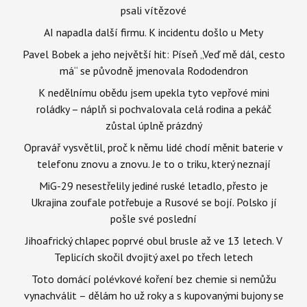
psali vítězové
AI napadla další firmu. K incidentu došlo u Mety
Pavel Bobek a jeho největší hit: Píseň „Veď mě dál, cesto
má“ se původně jmenovala Rododendron
K nedělnímu obědu jsem upekla tyto vepřové mini
roládky – náplň si pochvalovala celá rodina a pekáč
zůstal úplně prázdný
Opravář vysvětlil, proč k němu lidé chodí měnit baterie v
telefonu znovu a znovu. Je to o triku, který neznají
MiG-29 nesestřelily jediné ruské letadlo, přesto je
Ukrajina zoufale potřebuje a Rusové se bojí. Polsko jí
pošle své poslední
Jihoafrický chlapec poprvé obul brusle až ve 13 letech. V
Teplicích skočil dvojitý axel po třech letech
Toto domácí polévkové koření bez chemie si nemůžu
vynachválit – dělám ho už roky a s kupovanými bujony se