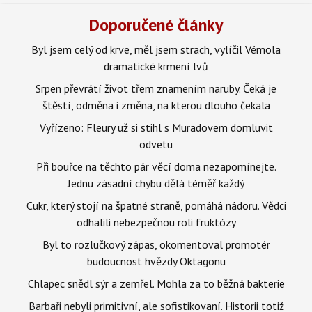
Doporučené články
Byl jsem celý od krve, měl jsem strach, vylíčil Vémola
dramatické krmení lvů
Srpen převrátí život třem znamením naruby. Čeká je
štěstí, odměna i změna, na kterou dlouho čekala
Vyřízeno: Fleury už si stihl s Muradovem domluvit
odvetu
Při bouřce na těchto pár věcí doma nezapomínejte.
Jednu zásadní chybu dělá téměř každý
Cukr, který stojí na špatné straně, pomáhá nádoru. Vědci
odhalili nebezpečnou roli fruktózy
Byl to rozlučkový zápas, okomentoval promotér
budoucnost hvězdy Oktagonu
Chlapec snědl sýr a zemřel. Mohla za to běžná bakterie
Barbaři nebyli primitivní, ale sofistikovaní. Historii totiž