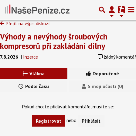
Přejít na výpis diskuzí
Výhody a nevýhody šroubových
kompresorů při zakládání dílny
7.8.2026
|
Inzerce
žádný komentář
Vlákna
Doporučené
Podle času
S mojí účastí (0)
Pokud chcete přidávat komentáře, musíte se:
nebo
Registrovat
Přihlásit