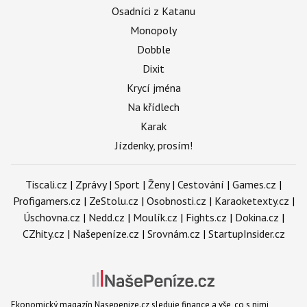
Osadníci z Katanu
Monopoly
Dobble
Dixit
Krycí jména
Na křídlech
Karak
Jízdenky, prosím!
Tiscali.cz
|
Zprávy
|
Sport
|
Ženy
|
Cestování
|
Games.cz
|
Profigamers.cz
|
ZeStolu.cz
|
Osobnosti.cz
|
Karaoketexty.cz
|
Úschovna.cz
|
Nedd.cz
|
Moulík.cz
|
Fights.cz
|
Dokina.cz
|
CZhity.cz
|
Našepeníze.cz
|
Srovnám.cz
|
StartupInsider.cz
Ekonomický magazín Nasepenize.cz sleduje finance a vše, co s nimi